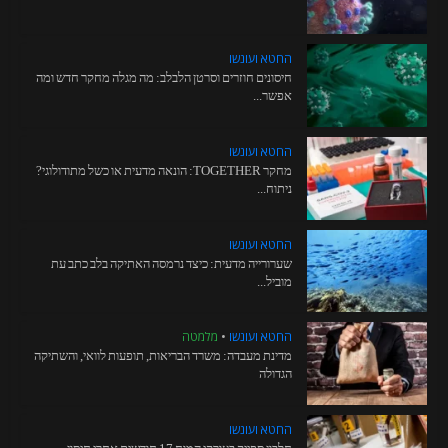
החטא ועונשו
חיסונים חוזרים וסרטן הלבלב: מה מגלה מחקר חדש ומה
אפשר...
החטא ועונשו
מחקר TOGETHER: הונאה מדעית או כשל מתודולוגי?
ניתוח...
החטא ועונשו
שערורייה מדעית: כיצד נרמסה האתיקה בלב כתב עת
מוביל...
החטא ועונשו
•
מלמטה
מדינת מעבדה: משרד הבריאות, תופעות לוואי, והשתיקה
הגדולה
החטא ועונשו