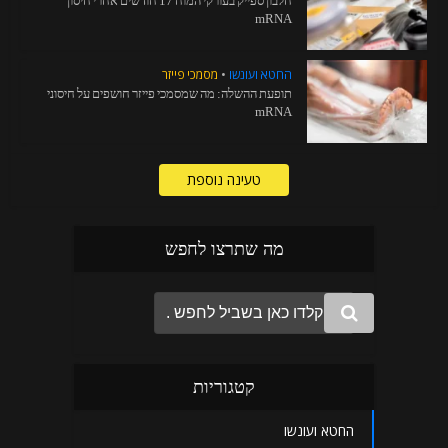
חלבון ספייק בעורקי המוח 17 חודשים אחרי חיסון
mRNA
החטא ועונשו
•
מסמכי פייזר
תופעת ההשלה: מה שמסמכי פייזר חושפים על חיסוני
mRNA
טעינה נוספת
מה שתרצו לחפש
קטגוריות
החטא ועונשו