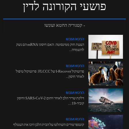
פושעי הקורונה לדין
- קטגוריה החטא ועונשו
החטא ועונשו
הצעת חוק ממינסוטה: האם חיסוני mRNA הם נשק
להשמדה...
החטא ועונשו
פרוטוקול I-Recover של FLCCC: פרוטוקול טיפול
לאחר חיסון...
החטא ועונשו
דלקת שריר הלב לאחר זיהום SARS-CoV-2 וחיסון
קוביד-19:...
החטא ועונשו
קונספרטורים השתלטו על הבית הלבן וזיכו את העטלף