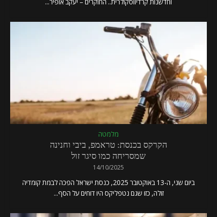
וחדשנות קרדיווסקולרית.. החוקרים – יעקב אופיר...
מלמטה
הקרקס בכנסת: טראמפ, ביבי וחנינה
שמסריחה כמו סיגר זול
14/10/2025
ביום שני, ה-13 באוקטובר 2025, כנסת ישראל הפכה לבמת קומדיה
זולה, כזו שגם נטפליקס היו דוחים על הסף...