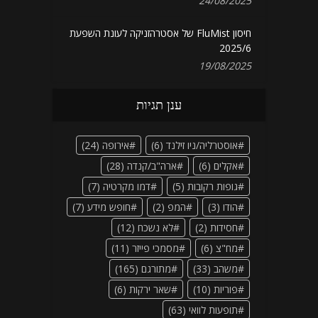
24/08/2025
חיסון FluMist של אסטרהזניקה לעונת השפעת
2025/6
19/08/2025
ענן תגיות
אוסטרליה/ניו זילנד
(6)
אירופה
(24)
אקלים
(6)
ארה"ב/קנדה
(28)
גופות רקובות
(5)
דמו מקרטיה
(7)
הודו
(3)
המפ
(2)
חופש מידע
(7)
חסידות
(2)
לא נשכח
(12)
מח"צ
(6)
מסמכי פייזר
(11)
משהב
(33)
מתורגם
(165)
פוריות
(10)
שאר ירקות
(6)
תופעות לוואי
(63)