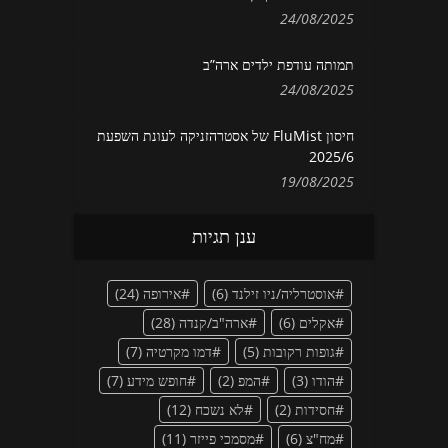
24/08/2025
תמותה עודפת ילדים ארה”ב
24/08/2025
חיסון FluMist של אסטרהזניקה לעונת השפעת
2025/6
19/08/2025
ענן תגיות
אוסטרליה/ניו זילנד
(6)
אירופה
(24)
אקלים
(6)
ארה"ב/קנדה
(28)
גופות רקובות
(5)
דמו מקרטיה
(7)
הודו
(3)
המפ
(2)
חופש מידע
(7)
חסידות
(2)
לא נשכח
(12)
מח"צ
(6)
מסמכי פייזר
(11)