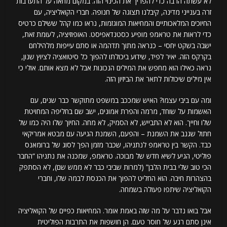
לא עשתה הרבה כדי להפריך את הכינוי הזה. במקום מחאה על התערבות
זרה בענייני מדינה, קיבלנו תצוגה של חנופה. חברי הקואליציה, עם
החיוכים המלאכותיים והמחיאות המוגזמות, נראו כמו קהל ששילם כרטיס
כדי לראות את טראמפ מופיע כסטנדאפיסט. האופוזיציה, לעומת זאת,
ישבה בשקט יחסי – כנראה מתוך תדהמה או סתם עייפות מלהילחם
בקרקס הזה. יאיר לפיד, שידוע ביכולתו להפוך כל סיטואציה לציוץ שנון,
נראה כאילו הוא מחפש את המילים הנכונות אבל לא מצא אותם. אולי כי
אין מילים שיכולות לתאר את הביזיון הזה.
ומה עם ביבי עצמו? האיש שמככב במשפט מתוקשר כבר שנים, עם
האשמות על שוחד, מרמה והפרת אמונים, ישב שם בחליפה המחויטת
שלו וחייך. הוא לא התבייש, לא הסמיק, לא מחה. החיוך שלו היה כמו של
חתול שגנב את השמנת – והפעם, השמנת הגיעה עם מבטא אמריקאי
כבד. הקשר בין טראמפ לנתניהו, שכבר מזמן הפך לסוג של ברומאנס
פוליטי, הגיע לשיא חדש של מבוכה. טראמפ, שמכנה את נתניהו “החבר
הכי טוב שלי בבית הלבן” (למרות שביבי כבר לא ממש שם), לא הסתפק
בהצהרות חיבה. הוא החליט להפוך את הכנסת לבמה שלו, וחברי
הקואליציה שיתפו פעולה בשמחה.
אבל בואו נדבר על מה שזה באמת אומר. המחיאות כפיים של הקואליציה
אינן סתם רגע של חוסר טעם. הן חושפות את התרבות הפוליטית