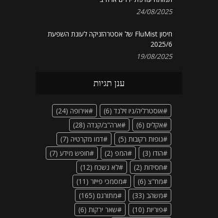
24/08/2025
חיסון FluMist של אסטרהזניקה לעונת השפעת
2025/6
19/08/2025
ענן תגיות
אוסטרליה/ניו זילנד
(6)
אירופה
(24)
אקלים
(6)
ארה"ב/קנדה
(28)
גופות רקובות
(5)
דמו מקרטיה
(7)
הודו
(3)
המפ
(2)
חופש מידע
(7)
חסידות
(2)
לא נשכח
(12)
מח"צ
(6)
מסמכי פייזר
(11)
משהב
(33)
מתורגם
(165)
פוריות
(10)
שאר ירקות
(6)