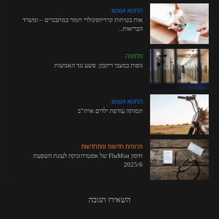
החטא ועונשו
אות בטיחות קרדיווסקולרי חמור במתבגרים – ומשרד
הבריאות...
מלמטה
גופות במצבי ריקבון: פשע נגד האנושות
החטא ועונשו
תמותה עודפת ילדים ארה”ב
תרופות חדשות ומתחדשות
חיסון FluMist של אסטרהזניקה לעונת השפעת
2025/6
השאירו תגובה