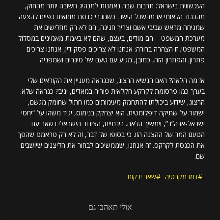
העכשווית בישראל: תרבות שבה נאמנות למנהיג חשובה יותר מהחוק,
מהכבוד הלאומי או מהשכל הישר. כשחברי כנסת מוחאים כפיים להצעה
שמניחה מראש שביבי אשם וצריך חנינה, הם לא רק מחלישים את
מערכת המשפט – הם מודים, בעצם, שהם לא באמת מאמינים במסלול
המשפטי. זו הצהרה ברורה: אנחנו לא צריכים פסק דין, אנחנו צריכים
פתרון. והפתרון הזה, כמובן, מגיע עם טעם של סיגרים ושמפניה.
אז מה הלאה? האם הנשיא הרצוג, שכנראה מעניין את הקוראים שלי
בערך כמו פרסומת לקרקע חקלאית פוריה במאדים, יגיב? כנראה שלא.
הרצוג, שידוע ביכולתו להתחמק מעימותים כמו חתול שחומק מגשם,
ישמור על שתיקה דיפלומטית. הוא יצחקק בנימוס, יגיד משהו על “יחסי
ישראל-ארה”ב”, וימשיך הלאה. בינתיים, הציבור הישראלי נשאר עם
הטעם המר של ההצגה הזו. כי בסופו של דבר, זה לא רק טראמפ שהפך
את הכנסת לקרקס. זה אנחנו, שממשיכים לבחור את הליצנים שיושבים
שם.
דמו מקרטיה
שאר ירקות
אולי תאהבו גם