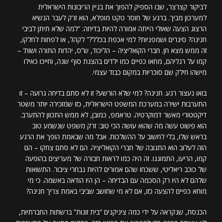
לביקור קצרצר, שבו הספיק להפוך את בניין הריבונות הישראלית
למערכון מביך. ברגע של חוסר טקט מופלא, הוא זרק לעבר הנשיא
הרצוג הצעה שאולי הייתה אמורה להיות בדיחה: “למה שלא תיתן לביבי
חנינה? סיגרים ושמפניות? למי אכפת בכלל?” לקהל, או לפחות לחלקו,
זה ממש מצא חן. חברי הקואליציה – הליכוד, ש”ס, יהדות התורה ושות’ –
קמו על רגליהם, מחאו כפיים כמו ילדים בהצגת סוף שנה, וחייכו כאילו
מישהו חילק שם סוכריות במקום כבוד עצמי.
בואו נעצור רגע. חנינה? למי שלא הורשע? זו לא סתם בדיחה גרועה – זו
התערבות ישירה במערכת המשפט הישראלית, כזו שמזכירה יותר משטר
דיקטטורי מאשר דמוקרטיה. טראמפ, כמובן, לא ממש התכוון להתערב.
הוא פשוט עשה מה שהוא עושה הכי טוב: זרק משפט שנשמע טוב
בראש שלו, בלי לחשוב על ההשלכות. אבל מה שבאמת הופך את הרגע
הזה לעלוב הוא התגובה של חברי הקואליציה. הם לא סתם צחקו – הם
קמו, הריעו, התמוגגו. זה היה כמו לראות חבורה של מעריצים בהופעה
של כוכב ריאליטי, ששכחו שהם אמורים להיות נבחרי ציבור. התשואות
שלהם לא היו רק הסכמה עם הבדיחה – הן היו הודאה באשמה. כי מי
מוחא כפיים להצעה כזו, אם לא מי שחושב שביבי באמת צריך חנינה?
הכנסת, שנקראה על ידי כמה ציניקנים “בית זונות” ברשתות החברתיות,