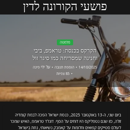
פושעי הקורונה לדין
מלמטה
הקרקס בכנסת: טראמפ, ביבי
וחנינה שמסריחה כמו סיגר זול
על ידי
14/10/2025
הוספת תגובה
פינה
85 צפיות
ביום שני, ה-13 באוקטובר 2025, כנסת ישראל הפכה לבמת קומדיה
זולה, כזו שגם נטפליקס היו דוחים על הסף. דונלד טראמפ, האיש שמכר
לעולם סטייקים קפואים וחלומות על קאמבק נשיאותי, נחת בישראל