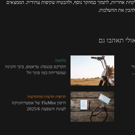
לקחת אחריות, לתמוך במחקר נוסף, ולהבטיח שקיפות עתידית. הממצאים
 להבין את ההשלכות.
ולי תאהבו גם
מלמטה
ר
הקרקס בכנסת: טראמפ, ביבי וחנינה
.
שמסריחה כמו סיגר זול
תרופות חדשות ומתחדשות
חיסון FluMist של אסטרהזניקה
לעונת השפעת 2025/6