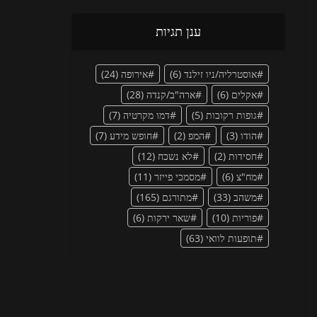
ענן תגיות
אוסטרליה/ניו זילנד
(6)
אירופה
(24)
אקלים
(6)
ארה"ב/קנדה
(28)
גופות רקובות
(5)
דמו מקרטיה
(7)
הודו
(3)
המפ
(2)
חופש מידע
(7)
חסידות
(2)
לא נשכח
(12)
מח"צ
(6)
מסמכי פייזר
(11)
משהב
(33)
מתורגם
(165)
פוריות
(10)
שאר ירקות
(6)
תופעות לוואי
(63)