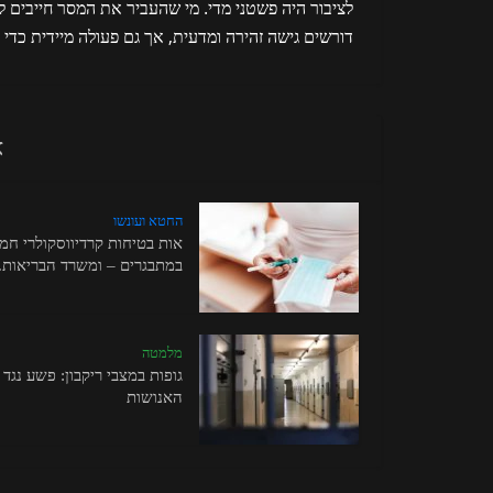
לציבור היה פשטני מדי. מי שהעביר את המסר חייבים 
דורשים גישה זהירה ומדעית, אך גם פעולה מיידית כדי
א
החטא ועונשו
אות בטיחות קרדיווסקולרי חמו
במתבגרים – ומשרד הבריאות..
מלמטה
גופות במצבי ריקבון: פשע נגד
האנושות