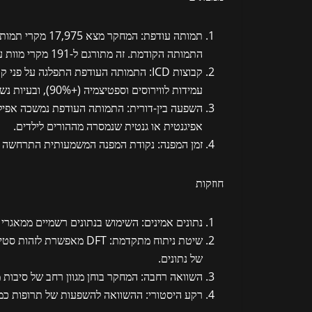
תמותה עודפת
התמותה הקודמת. זה מתורגם ל-191 מקרי מוות עודפים בשבוע עד לשבוע 20 של 2025.
קבוצות ICD
עמידות לווירוסים וספטיצמיה (+90%), ובעיות נשימה (+54%).
השפעה בין-דורית
: התמותה העודפת נמשכה אפילו
אפיגנטית או גנטית שנמסרה מההורים לילדים.
זמן המפנה
: נקודת המפנה המשמעותית התרחשה בשבוע 14 של 2021, מיד לאחר החיסון ההמוני של מבוגר
חוזקות
נתונים אמינים
: השימוש בנתונים רשמיים ממאגרי מידע לאומיים, כמו ONDER
שיטת ניתוח מתקדמת
: DFT מאפשרת לזהות 
של נתונים.
השוואה רחבה
: המחקר בוחן מגוון רחב של סיבו
רקע היסטורי
: ההשוואה להשפעות של תרופות כמ