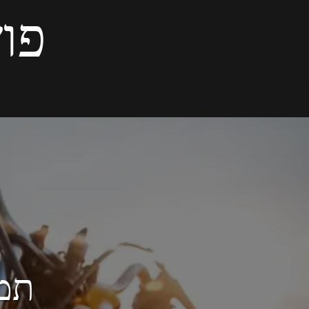
פוש
תמו