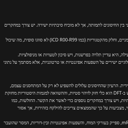
 בין החיסונים לתמותה, אך לא מוכיח סיבתיות ישירה. יש צורך במחקרים
: הנתונים מ-2023/24 עדיין זמניים, וחלק מהקטגוריות (כמו ICD R00-R99) לא סווגו סופית, מה שיכול
ה, היא עדיין תלויה בפרשנות, ויש סיכון לטעויות או מניפולציות.
לוגיים ישירים על השפעות אפיגנטיות או טרטוגניות, אלא מסתמך על נתוני
ית. הרעיון שהחיסונים עלולים להשפיע לא רק על המתחסנים עצמם,
אלא גם על הדורות הבאים, הוא מטריד ביותר. השימוש ב-DFT הוא כלי חזק לזיהוי סטיות, וההשוואה למגמות היסטוריות מחזקת
יות, ויש צורך במחקרים נוספים כדי לאשר את הקשר. החולשות, כמו
י, מצביעות על כך שהממצאים צריכים להילקח בזהירות, אך אסור
לאור הראיות המתפתחות, כמו יציבות מוגברת של mRNA, ספייק בעורקי המוח, והשפעות אפיגנטיות ובין-דוריות, המסר שהועבר