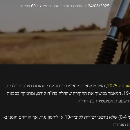
24/08/2025
הוספת תגובה
על ידי
פינה
69 צפיות
, מציג ממצאים מדאיגים ביותר לגבי תמותת תינוקות וילדים,
שקשורה לחשיפה של הורים לחיסוני mRNA נגד קוביד-19. המאמר ממשיך את החקירה שהחלה בדו”ח קודם, ומתמקד בסכנות
השפעות אפיגנטיות בין-דוריות.
המחקר בוחן תמותה עודפת בקרב תינוקות וילדים (גילאי 0-4) שלא נחשפו ישירות לקוביד-19 או לחיסון נגדו, אך הוריהם חוסנו ב-