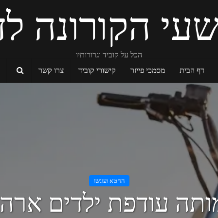
עי הקורונה לד
הכל על קוביד וגרורותיו
דף הבית
מסמכי פייזר
קישורי קוביד
צרו קשר
החטא ועונשו
תה עודפת ילדים ארה