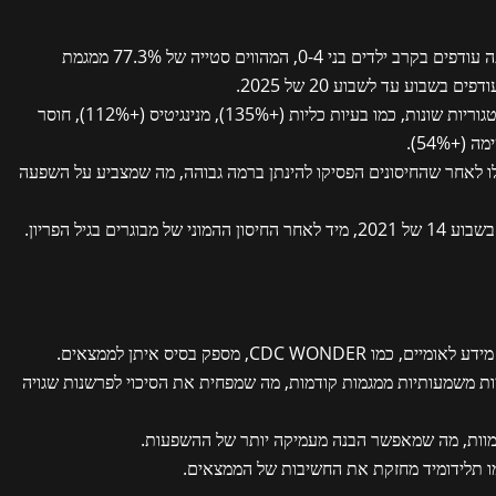
: המחקר מצא 17,975 מקרי תמותה עודפים בקרב ילדים בני 0-4, המהווים סטייה של 77.3% ממגמת
: התמותה העודפת התפלגה על פני קטגוריות שונות, כמו בעיות כליות (+135%), מנינגיטיס (+112%), חוסר
 לאחר שהחיסונים הפסיקו להינתן ברמה גבוהה, מה שמצביע על השפעה
ים בגיל הפריון.
CDC W, מספק בסיס איתן לממצאים.
סטיות משמעותיות ממגמות קודמות, מה שמפחית את הסיכוי לפרשנות שגויה
ת מוות, מה שמאפשר הבנה מעמיקה יותר של ההשפעות.
ו תלידומיד מחזקת את החשיבות של הממצאים.