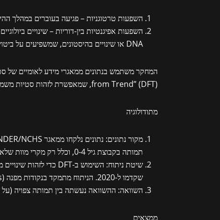
השפעות טרטוגניות
– פגיעה בעוברים במהלך ההיריון עקב ח
השפעות אפיגנטיות בין-דוריות
– שינויים ביולוגיי
DNA או שינויים בהיסטונים, שמשפיעים על ביטוי גנים.
from Trend” (DFT), שמאפשרת לזהות סטיות משמעותיות ממגמות קודמות.
מתודולוגיה
מקור נתונים
תמותה בקבוצת גיל 0-4, וכלל רק מקרי מוות שלא נגרמו ישירות על ידי
שיטת ניתוח
שקדמו ל-2020. הניתוח מתמקד בנקודות מפנה (inflections) – שינויים פתאומיים וקבועים במגמות.
השוואה
: ההשוואה נעשתה בין תמותה צפויה (על סמ
ממצאים