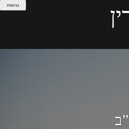
נגישות
ין
”ב