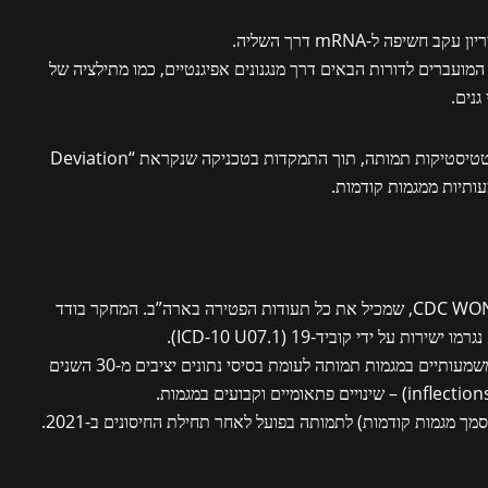
שיפה ל-mRNA דרך השליה.
ם המועברים לדורות הבאים דרך מנגנונים אפיגנטיים, כמו מתילציה של
המחקר משתמש בנתונים ממאגרי מידע לאומיים של סטטיסטיקות תמותה, תוך התמקדות בטכניקה שנקראת “Deviation
: נתונים נלקחו ממאגר CDC WONDER/NCHS, שמכיל את כל תעודות הפטירה בארה”ב. המחקר בודד
קוביד
-19 (ICD-10 U07.1).
: השימוש ב-DFT כדי לזהות שינויים משמעותיים במגמות תמותה לעומת בסיסי נתונים יציבים מ-30 השנים
ך מגמות קודמות) לתמותה בפועל לאחר תחילת החיסונים ב-2021.