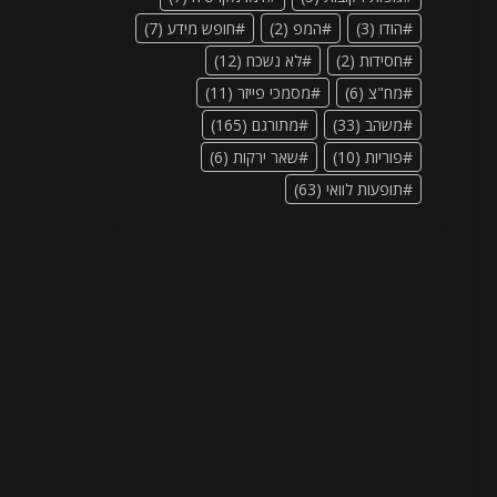
הודו
(3)
המפ
(2)
חופש מידע
(7)
חסידות
(2)
לא נשכח
(12)
מח"צ
(6)
מסמכי פייזר
(11)
משהב
(33)
מתורגם
(165)
פוריות
(10)
שאר ירקות
(6)
תופעות לוואי
(63)