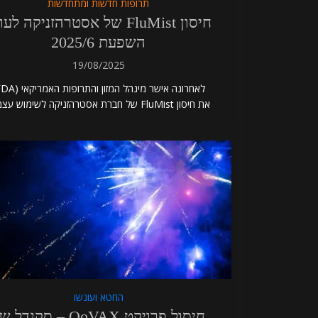
תרופות חדשות ומתחדשות
חיסון FluMist של אסטרהזניקה לע
השפעת 2025/6
19/08/2025
את חיסון FluMist של חברת אסטרהזניקה לשימוש עצמי...
החטא ועונשו
חיסול פרויקט QoVAX – סקנדל