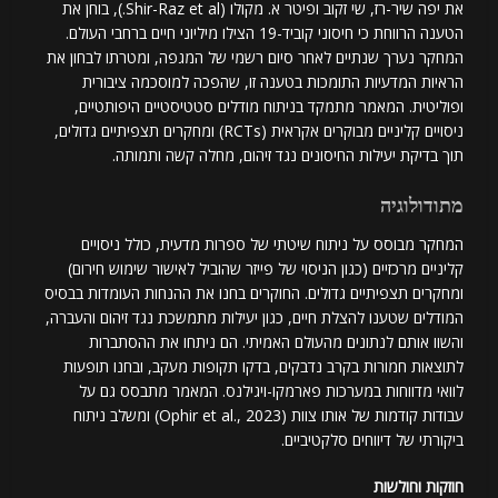
את יפה שיר-רז, שי זקוב ופיטר א. מקולו (Shir-Raz et al.), בוחן את
הטענה הרווחת כי חיסוני קוביד-19 הצילו מיליוני חיים ברחבי העולם.
המחקר נערך שנתיים לאחר סיום רשמי של המגפה, ומטרתו לבחון את
הראיות המדעיות התומכות בטענה זו, שהפכה למוסכמה ציבורית
ופוליטית. המאמר מתמקד בניתוח מודלים סטטיסטיים היפותטיים,
ניסויים קליניים מבוקרים אקראית (RCTs) ומחקרים תצפיתיים גדולים,
תוך בדיקת יעילות החיסונים נגד זיהום, מחלה קשה ותמותה.
מתודולוגיה
המחקר מבוסס על ניתוח שיטתי של ספרות מדעית, כולל ניסויים
קליניים מרכזיים (כגון הניסוי של פייזר שהוביל לאישור שימוש חירום)
ומחקרים תצפיתיים גדולים. החוקרים בחנו את ההנחות העומדות בבסיס
המודלים שטענו להצלת חיים, כגון יעילות מתמשכת נגד זיהום והעברה,
והשוו אותם לנתונים מהעולם האמיתי. הם ניתחו את ההסתברות
לתוצאות חמורות בקרב נדבקים, בדקו תקופות מעקב, ובחנו תופעות
לוואי מדווחות במערכות פארמקו-ויגילנס. המאמר מתבסס גם על
עבודות קודמות של אותו צוות (Ophir et al., 2023) ומשלב ניתוח
ביקורתי של דיווחים סלקטיביים.
חוזקות וחולשות