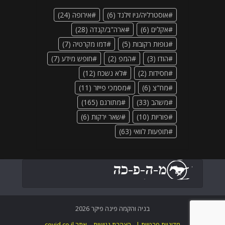
אוסטרליה/ניו זילנד
(6)
אירופה
(24)
אקלים
(6)
ארה"ב/קנדה
(28)
גופות רקובות
(5)
דמו מקרטיה
(7)
הודו
(3)
המפ
(2)
חופש מידע
(7)
חסידות
(2)
לא נשכח
(12)
מח"צ
(6)
מסמכי פייזר
(11)
משהב
(33)
מתורגם
(165)
פוריות
(10)
שאר ירקות
(6)
תופעות לוואי
(63)
בניה והקמה פינה פיקר 2026
מדיניות פרטיות |
הצהרת נגישות – אתר covid.co.il