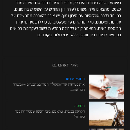
בישראל, שבה חיסונים היו חלק מרכזי במדיניות הבריאות מאז דצמבר
2020, ממצאים אלה עשויים לעורר דיון מחודש על השימוש בחיסונים,
במיוחד בקרב אוכלוסיות עם סיכון נמוך. יש צורך בהערכה מתמשכת של
יתרונות וסיכונים, כולל מחקרים פרוספקטיביים, כדי להבטיח מדיניות
מבוססת ראיות. המאמר קורא לקהילה המדעית לשוב לעקרונות רפואיים
בסיסיים ולפתוח דיון חופשי, ללא דיכוי קולות ביקורתיים.
אולי תאהבו גם
החטא ועונשו
אות בטיחות קרדיווסקולרי חמור במתבגרים – ומשרד
הבריאות...
מלמטה
הקרקס בכנסת: טראמפ, ביבי וחנינה שמסריחה כמו
סיגר זול