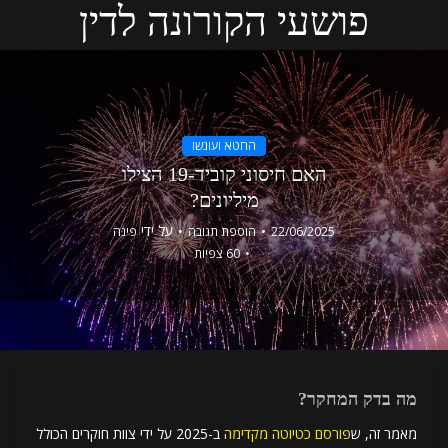
פושעי הקורונה לדין
החטא ועונשו
האם חיסוני קוביד-19 הצילו
מיליונים?
על ידי
22/06/2025
הוספת תגובה
פינה
60 צפיות
מה בדק המחקר?
מאמר זה, ש
פורסם כטיוטה מקדימה
ב-2025 על ידי צוות חוקרים הכולל