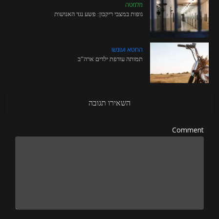
מלמטה
גופות במצבי ריקבון: פשע נגד האנושות
החטא ועונשו
תמותה עודפת ילדים ארה”ב
השאירו תגובה
Comment