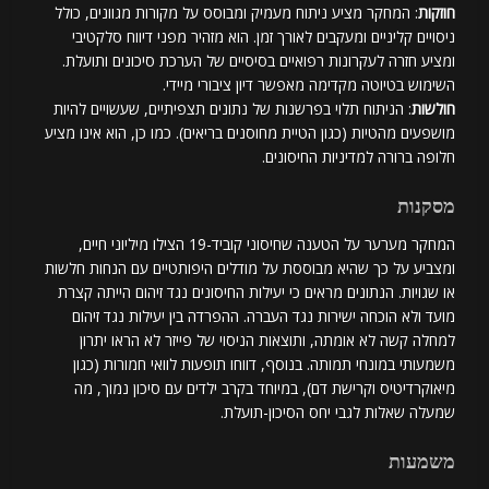
חוזקות
: המחקר מציע ניתוח מעמיק ומבוסס על מקורות מגוונים, כולל
ניסויים קליניים ומעקבים לאורך זמן. הוא מזהיר מפני דיווח סלקטיבי
ומציע חזרה לעקרונות רפואיים בסיסיים של הערכת סיכונים ותועלת.
השימוש בטיוטה מקדימה מאפשר דיון ציבורי מיידי.
חולשות
: הניתוח תלוי בפרשנות של נתונים תצפיתיים, שעשויים להיות
מושפעים מהטיות (כגון הטיית מחוסנים בריאים). כמו כן, הוא אינו מציע
חלופה ברורה למדיניות החיסונים.
מסקנות
המחקר מערער על הטענה שחיסוני קוביד-19 הצילו מיליוני חיים,
ומצביע על כך שהיא מבוססת על מודלים היפותטיים עם הנחות חלשות
או שגויות. הנתונים מראים כי יעילות החיסונים נגד זיהום הייתה קצרת
מועד ולא הוכחה ישירות נגד העברה. ההפרדה בין יעילות נגד זיהום
למחלה קשה לא אומתה, ותוצאות הניסוי של פייזר לא הראו יתרון
משמעותי במונחי תמותה. בנוסף, דווחו תופעות לוואי חמורות (כגון
מיאוקרדיטיס וקרישת דם), במיוחד בקרב ילדים עם סיכון נמוך, מה
שמעלה שאלות לגבי יחס הסיכון-תועלת.
משמעות