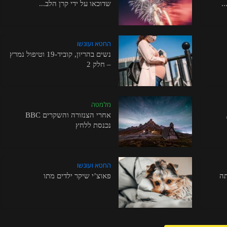
.
שדוכאו על ידי קרן הלב...
החטא ועונשו
נשים בהריון, קוביד-19 וטיפול נמרץ
– חלק 2
מלמטה
אחרי הצנזורה והשקרים BBC
נכנסת ללחץ
החטא ועונשו
תה
פאוצ’י שיקר ילדים מתו