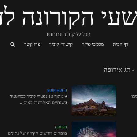
עי הקורונה לד
הכל על קוביד וגרורותיו
דף הבית
מסמכי פייזר
קישורי קוביד
צרו קשר
- תג אירופה
החטא ועונשו
ים’
9 מתוך 10 נפטרי קוביד בבריטניה
בשנתיים האחרונות באים...
מלמטה
מומחים דורשים חקירה של נתונים