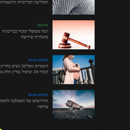
המודיעין הבריטיות החשאיות..
מלמטה
רצח מטופלי קוביד בבריטניה
בהנחיית ובידיעה
החטא ועונשו
השמיים נופלים! נשים בהריון,
קוביד-19 וטיפול נמרץ חלק א
החטא ועונשו
התירוצים של הממלכה לתמו
עודפת