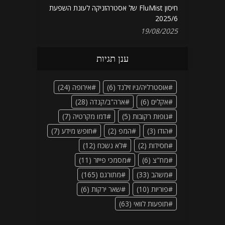
חיסון FluMist של אסטרהזניקה לעונת השפעת
2025/6
19/08/2025
ענן תגיות
אוסטרליה/ניו זילנד
(6)
אירופה
(24)
אקלים
(6)
ארה"ב/קנדה
(28)
גופות רקובות
(5)
דמו מקרטיה
(7)
הודו
(3)
המפ
(2)
חופש מידע
(7)
חסידות
(2)
לא נשכח
(12)
מח"צ
(6)
מסמכי פייזר
(11)
משהב
(33)
מתורגם
(165)
פוריות
(10)
שאר ירקות
(6)
תופעות לוואי
(63)