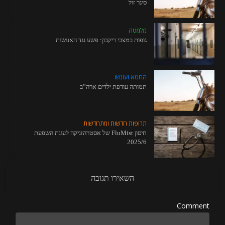
סיגר זול
מלמטה
גופות במצבי ריקבון: פשע נגד האנושות
החטא ועונשו
תמותה עודפת ילדים ארה”ב
תרופות חדשות ומתחדשות
חיסון FluMist של אסטרהזניקה לעונת השפעת
2025/6
השאירו תגובה
Comment