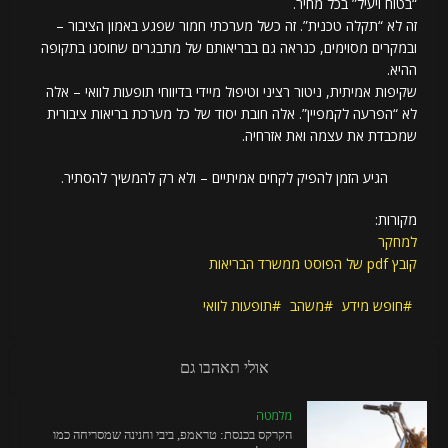
“בטוח ויעיל” בכל מחיר.
זה לא “תקלה טכנית”. זה כשל מערכתי חמור שפגע באמון הציבור –
ובמקרים מסוימים, כנראה גם בבריאותם של מתבגרים שחוסנו בתקופה
ההיא.
שקיפות אמיתית, ניטור רציני וטיפול מיידי בדיווחי תופעות לוואי – אלה
לא “הפרעה לקמפיין”. אלה חובת יסוד של כל מערכת בריאות ציבורית
שמכבדת את עצמה ואת אזרחיה.
הגיע הזמן להפיק לקחים אמיתיים – ולא רק להמשיך להסתיר.
מקורות:
למחקר
קובץ pdf של הפוסט ממשרד הבריאות
חופש מידע
משהב
תופעות לוואי
אולי תאהבו גם
מלמטה
הקרקס בכנסת: טראמפ, ביבי וחנינה שמסריחה כמו