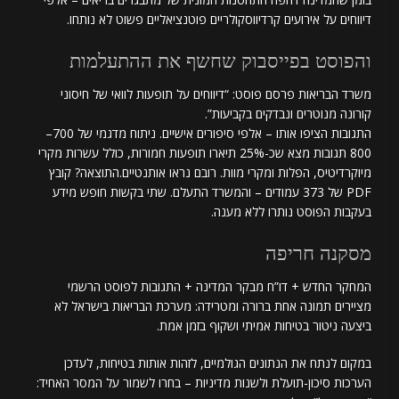
דיווחים על אירועים קרדיווסקולריים פוטנציאליים פשוט לא נותחו.
והפוסט בפייסבוק שחשף את ההתעלמות
משרד הבריאות פרסם פוסט: “דיווחים על תופעות לוואי של חיסוני
קורונה מנוטרים ונבדקים בקביעות”.
התגובות הציפו אותו – אלפי סיפורים אישיים. ניתוח מדגמי של 700–
800 תגובות מצא שכ-25% תיארו תופעות חמורות, כולל עשרות מקרי
מיוקרדיטיס, הפלות ומקרי מוות. רובם נראו אותנטיים.התוצאה? קובץ
PDF של 373 עמודים – והמשרד התעלם. שתי בקשות חופש מידע
בעקבות הפוסט נותרו ללא מענה.
מסקנה חריפה
המחקר החדש + דו”ח מבקר המדינה + התגובות לפוסט הרשמי
מציירים תמונה אחת ברורה ומטרידה: מערכת הבריאות בישראל לא
ביצעה ניטור בטיחות אמיתי ושקוף בזמן אמת.
במקום לנתח את הנתונים הגולמיים, לזהות אותות בטיחות, לעדכן
הערכות סיכון-תועלת ולשנות מדיניות – בחרו לשמור על המסר האחיד: