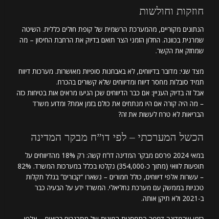
חוזקות וחולשות
הנתונים מקוריים, מהמערכת הרשמית של קופת חולים כללית. השיטה
שמרנית בכוונה. החלון הזמני הצר תואם בדיוק את הרחבת החיסון – מה
שמחזק את הקשר.
מצד שני: מדובר בדיווחים, לא באבחנות סופיות מאושרות. מערכות דיווח
תמיד סובלות מחסר דיווח ומדיווחים שלא קשורים בהכרח.
אבל זה בדיוק העניין: אם כבר הדיווחים שכן הגיעו מראים אות בטיחות כזה
– מה היה קורה אם היו מנתחים את כולם בזמן אמת? ומדוע משרד
הבריאות לא טרח לעשות את זה?
הכשל המערכתי – לפי דו”ח מבקר המדינה
במאי 2024 פרסם מבקר המדינה דו”ח קשה: רק 18% מהדיווחים על
תופעות לוואי (מתוך כ-354,000) נקלטו בכלל במערכות המשרד. 82%
– עשרות אלפי דיווחים, כולל חמורים – נשארו “קבורים” בגלל תקלות
טכניות בממשק עם מערכת נחליאלי. המשרד ידע על הבעיה כבר
ב-2021 ולא תיקן אותה.
בזמן שהמדינה דחפה התחסנות המונית של מתבגרים בריאים – אלפי