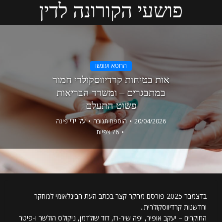
פושעי הקורונה לדין
החטא ועונשו
אות בטיחות קרדיווסקולרי חמור
במתבגרים – ומשרד הבריאות
פשוט התעלם
על ידי
20/04/2026
הוספת תגובה
פינה
76 צפיות
בדצמבר 2025 פורסם מחקר קצר בכתב העת הבינלאומי למחקר
וחדשנות קרדיווסקולרית..
החוקרים – יעקב אופיר, יפה שיר-רז, דוד שולדמן, ניקולס הולשר ו-פיטר