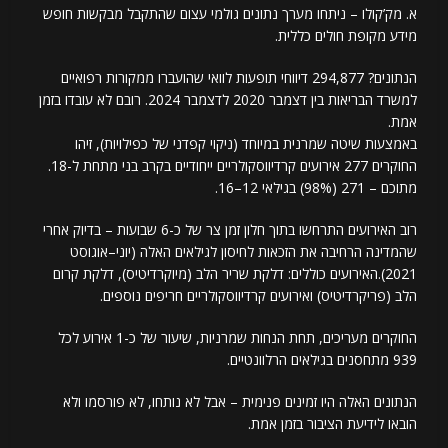
א. מק’קולו – ניתחו מערך נתונים גולמי עצום שהתקבל מבקשות חופש
מידע מקופת חולים כללית.
הנתונים? 294,877 דיווחי תופעות לוואי שהועברו ממקורות רפואיים
למשרד הבריאות בין דצמבר 2020 לדצמבר 2024. רובם לא עובדו בזמן
אמת.
באמצעות שיטה שמרנית במיוחד (ניקוי קפדני של כפילויות), זיהו
החוקרים 277 אירועים קרדיווסקולריים ייחודיים בקרב בני מתחת ל-18.
מתוכם – 271 (98%) בגילאי 12–16.
רוב האירועים התרחשו בתוך חלון זמן צר של כ-6 שבועות – בדיוק אחרי
שהמדינה הרחיבה את הזכאות לחיסון לגילאים האלה (יוני–אוגוסט
2021).האירועים כוללים: דלקת שריר הלב (מיוקרדיטיס), דלקת קרום
הלב (פריקרדיטיס) ואירועים קרדיווסקולריים חריפים נוספים.
החוקרים מעריכים, תחת הנחות שמרניות, שיעור של כ-1 אירוע לכל
939 מתחסנים בגילאים הרלוונטיים.
הנתונים האלה היו זמינים פנימית – אבל לא נותחו, לא פורסמו ולא
הובאו לידיעת הציבור בזמן אמת.