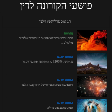
פושעי הקורונה לדין
- תג אוסטרליה/ניו זילנד
מלמטה
התפטרות ארדרן הציפה את הטראומה של ד”ר
מלקולם...
החטא ועונשו
עליה של 3203% בתמותה עודפת בניו זינלנד
החטא ועונשו
דיסאינפורמציה והטירוף של ארדרן בניו זינלנד
החטא ועונשו
תמונת מצב אוסטרליה