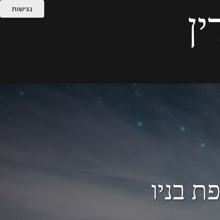
נגישות
ין
עודפת בניו