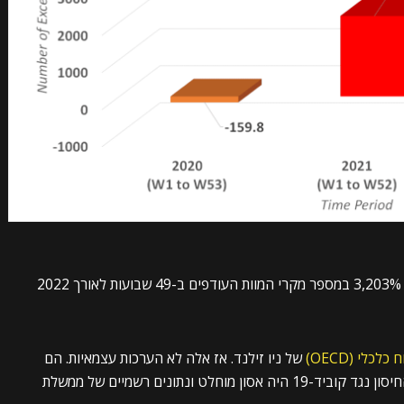
המשמעות היא שניו זילנד סבלה מעלייה מזעזעת של 3,203% במספר מקרי המוות העודפים ב-49 שבועות לאורך 2022
לי (OECD)
של ניו זילנד. אז אלה לא הערכות עצמאיות. הם
דמויות רשמיות באישור ממשלתי. והם מראים שמסע החיסון נגד קוביד-19 היה אסון מוחלט ונתונים רשמיים של ממשלת