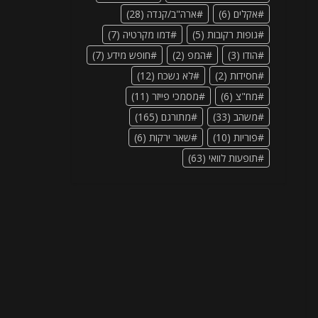
אקלים
(6)
ארה"ב/קנדה
(28)
גופות רקובות
(5)
דמו מקרטיה
(7)
הודו
(3)
המפ
(2)
חופש מידע
(7)
חסידות
(2)
לא נשכח
(12)
מח"צ
(6)
מסמכי פייזר
(11)
משהב
(33)
מתורגם
(165)
פוריות
(10)
שאר ירקות
(6)
תופעות לוואי
(63)