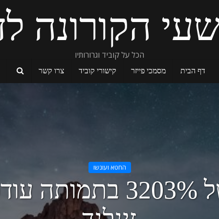
עי הקורונה לד
הכל על קוביד וגרורותיו
דף הבית
מסמכי פייזר
קישורי קוביד
צרו קשר
החטא ועונשו
עליה של 3203% בתמותה 
זינלנד