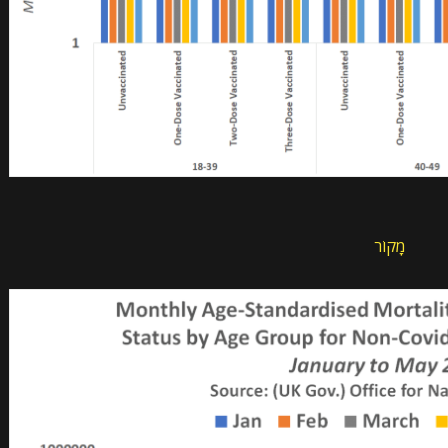
מָקוֹר