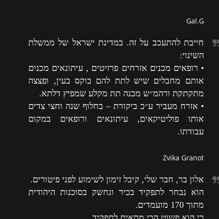
Gal.G
חייבת להתעכב על זה. במדינת ישראל של ממשלת
השינוי:
• רופאים מכנים אזרחים פרזיטים , עיתונאים מכנים
אותם מחבלים שיש לתת להם בוקס בעין, ופצצה
מתקתקת ורהמ״ש מכנה תת מקלע שמפיץ דלתא.
• אזרח מעביר ע״כ ביקורת – בחלוף שנה וחצי צדים
אותו פוליטיקאים, עיתונאים ורופאים במקום
עבודתו.
Zvika Granot
אלון בר, חבר שלי, קיבל זימון לשימוע לפני פיטורים.
הוא נבחר לתפקיד בכיר ונחשק בסוכנות היהודית
מתוך 170 מועמדים.
כי הוא פשוט הכי מתאים לתפקיד.