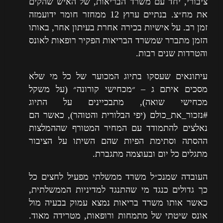
ציבורי, יחד עם משרד הבריאות, של האיש שהקים
את מח״צ. בנתיים ערוץ 12 ממחזר חומר ידועמזה
זמן רב. על אישיות בכירה אחרת בעיתון אחר, באותו
הזמן מתברר שמשרד הבריאות הפקיר רופאות לאונס
והטרדות שנים רבות.
עיתונאים שעסקו בתיוג המכוער של כל מי שלא
מסכים איתם ג – ״מכחישי קורונה״ (על משקל
מכחישי שואה), מתבכיינים על התיוג
#נזכור_את_כולם (יפי הבלורית והטוהר), כאשר הם
נאלצים להתמודד עם המחיר המטורף שההמלצות
ההסתה וסתימת הפיות שהם השיתו על הציבור
מתגלים כל יום ובעוצמה מתגברת.
העובדה שמנכ״ל משרד ממשלתי מפעיל לחצים כל
כך גדולים כנגד מי שהתנגד למדיניות הממשלתית,
כאשר אותו משרד בריאות נמצא עמוק בבעיה מול
אונס שיטתי של מתמחות ורופאות, מטרידה מאוד.