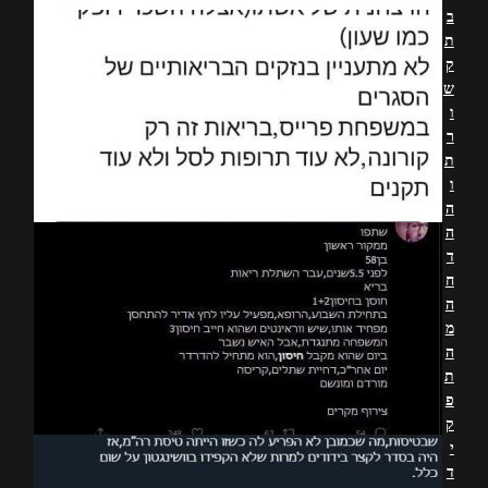
ב
ת
ק
ש
ו
ר
ת
ו
ה
ה
ד
ח
ה
מ
ה
ת
פ
ק
י
ד