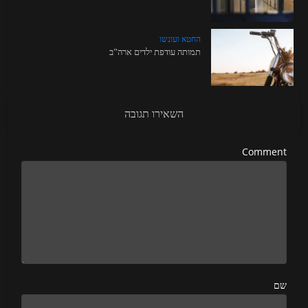
החטא ועונשו
תמותה עודפת ילדים ארה”ב
השאירו תגובה
Comment
שם