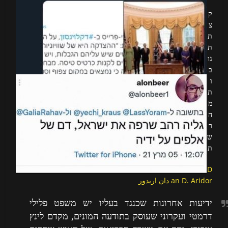
ק
צ
ת
ת
גו
ב
ו
ת
מ
ה
ר
ש
ת
D
an D. Aridor دان اريدور
ידיעות אחרונות שכנגד בעליו יש משפט פלילי
דרמטי ועקרוני שעוסק בתודעה המונים, מקדם לינץ