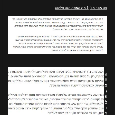
מה אמר אלון? את האמת הנה חלקה:
ה
ה
ת
נ
פ
ל
ו
ת