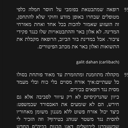
רופאה שמתבטאת בפומבי על חוסר חמלה כלפי
מטופלים שבחרו באופן מודע וחוקי שלא להתחסן,
זה הזעזוע שאמור להכות בכל אחד ואחת מאזרחי
המדינה. לא אלון באר וההתבטאויות שלו כנגד פקידי
ציבור. אבל במדינת בור הביוב, הרופאה מקבלת את
התשואות ואלון באר את מכתב הפיטורים.
galit dahan (carlibach)
מקהלה מתוזמנת ומתוזמרת עד מאוד פותחת בסולו
כל שעתיים:איך אזרח מסוים בלי כוח ובלי מעמד
מסית נגד רופאים בכירים.
כיוון שהנרקיסיזם לא רק עיוור לסביבה אלא גם
חירש, הם לא שומעים את האבסורד שבמשפט:
כיצד יכול אזרח פשוט ללא מנגנון משומן מאחוריו
להסית נגד משטר שנוהג בטירוף? וזה הזכיר לי
שכשעברנו לירושלים דאגו הבנות בביה”ס החדש