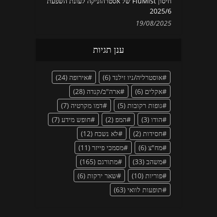
חיסון FluMist של אסטרהזניקה לעונת השפעת
2025/6
19/08/2025
ענן תגיות
אוסטרליה/ניו זילנד
(6)
אירופה
(24)
אקלים
(6)
ארה"ב/קנדה
(28)
גופות רקובות
(5)
דמו מקרטיה
(7)
הודו
(3)
המפ
(2)
חופש מידע
(7)
חסידות
(2)
לא נשכח
(12)
מח"צ
(6)
מסמכי פייזר
(11)
משהב
(33)
מתורגם
(165)
פוריות
(10)
שאר ירקות
(6)
תופעות לוואי
(63)