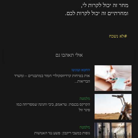
מחר זה יכול לקרות לי,
ומחרתיים זה יכול לקרות לכם.
לא נשכח
אולי תאהבו גם
החטא ועונשו
אות בטיחות קרדיווסקולרי חמור במתבגרים – ומשרד
הבריאות...
מלמטה
הקרקס בכנסת: טראמפ, ביבי וחנינה שמסריחה כמו
סיגר זול
מלמטה
גופות במצבי ריקבון: פשע נגד האנושות