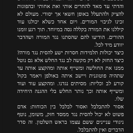
והדתי עד מאד להחרים אותי ואת אחותי ובהפוגות
להציק ולהתעלל באופן חשאי אך יסודי. מעולם לא
זכינו לגיבוי המורים. ויום אחד כשלא יכולנו עוד
קיללנו את המורה בקללה גסה במיוחד. תוך רגע זומנו
ההורים. הודיעו להם שהסתנו נגד המורה ושהדבר
יוודע מיד לכל.
כיצד יכולות תלמידות חסרות ישע להסית נגד מורה?
כיצד החזק לא רק מקשה לב נגד החלש אלא גם נוטל
ממנו את החולשה ומשייף אותה ומהקצע אותה עד
שתהיה פוטוגנית ויישב איתה באולפן ויאמר בקול
קורע לב וכליות: מסיתים נגדנו. ומהקצע עוד ועוד
ומשייף אותה וכך נותר החלש בלי ההגנה היחידה
שלו.
אסור להתבלבל ואסור לבלבל בין הכוחות: אדם
פשוט לא יכול להסית נגד ממסד חזק, משומן, נוטף
ניגודי עניינים ששם עצמו בראש השלטון. זה סדר
הדברים ואין להתבלבל.