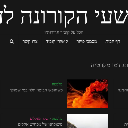
עי הקורונה לד
הכל על קוביד וגרורותיו
דף הבית
מסמכי פייזר
קישורי קוביד
צרו קשר
תג דמו מקרטיה
מלמטה
חנינה
כשחופש הביטוי תלוי במי שמולך
מלמטה
שקר האקלים
•
ת
משולחנו של מכחיש אקלים