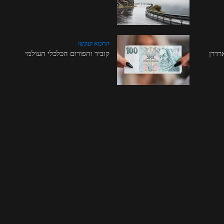
החטא ועונשו
רדרן
קוביד והפורום הכלכלי העולמי