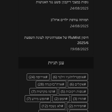
גופות במצבי ריקבון: פשע נגד האנושות
24/08/2025
תמותה עודפת ילדים ארה”ב
24/08/2025
חיסון FluMist של אסטרהזניקה לעונת השפעת
2025/6
19/08/2025
ענן תגיות
אוסטרליה/ניו זילנד
(6)
אירופה
(24)
אקלים
(6)
ארה"ב/קנדה
(28)
גופות רקובות
(5)
דמו מקרטיה
(7)
הודו
(3)
המפ
(2)
חופש מידע
(7)
חסידות
(2)
לא נשכח
(12)