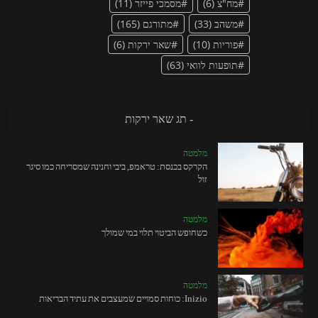
מח"צ
(6)
מסמכי פייזר
(11)
משהב
(33)
מתורגם
(165)
פוריות
(10)
שאר ירקות
(6)
תופעות לוואי
(63)
- תג שאר ירקות
מלמטה
הקרקס בכנסת: טראמפ, ביבי וחנינה שמסריחה כמו סיגר
זול
מלמטה
כשחופש הביטוי תלוי במי שמולך
מלמטה
Inizio: כוחות סמויים שמעצבים את עתיד הבריאות