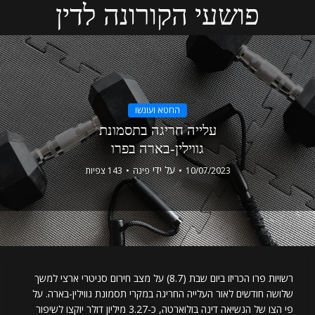
פושעי הקורונה לדין
החטא ועונשו
עלייה חריגה בתסמונת
גווילין-בארה בפרו
על ידי
10/07/2023
פינה
143 צפיות
רשויות פרו הכריזו ביום שבת (8.7) על מצב חירום סניטרי ארצי למשך
שלושה חודשים לאור העלייה החריגה במקרי תסמונת גווילין-בארה. על
פי הצו של הנשיאה דינה בולוארטה, כ-3.27 מיליון דולר יוקצו לשיפור