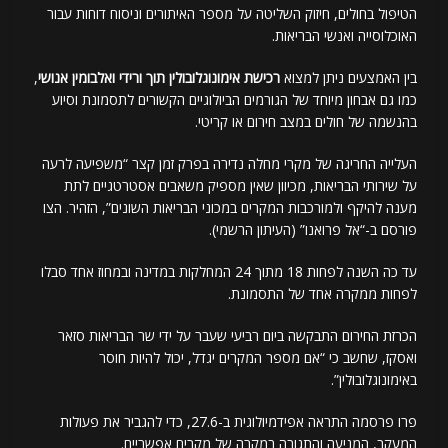
הטיפול בחולים, חיזוק השליטה על מספר האיתורים וניסוח דוחות עבור
האוכלוסייה ואנשי הבריאות.
בין האמצעים ניתן למצוא
רכישת אימונוגלובולין תוך ורידי ואלבומין אנושי
,
כמו גם אבחון מיוחד של הגורמים הביולוגיים הקשורים לתסמונת וסיוע
בהנשמה של חולים במצב חירום או קריטי.
העלייה החריגה של מקרי מחלה נדירה בפרק זמן קצר “משפיעה לרעה
על שירותי הבריאות, מכיוון שאין מספיק משאבים אסטרטגיים לתת
מענה להיקף ולמורכבות המקרים במכוני הבריאות השונים”, הזהיר. הצו
פורסם ב-“אל פרואנו” (העיתון הרשמי).
עד כה השנה לפחות 18 מתוך 24 המחלקות במדינה ובמחוז אחד סבלו
לפחות ממקרה אחד של התסמונת.
הכרזת החירום התבקשה ביום רביעי שעבר על ידי שר הבריאות סזאר
ואסקז, שחשב כי “אם מספר המקרים יגדל, יכול להיות חוסר
באימונוגלובולין”.
פרו פרסמה התראה אפידמיולוגית ב-27.6, כדי להגביר את פעולות
המעקב, המניעה והתגובה במקרה של מקרים אפשריים.