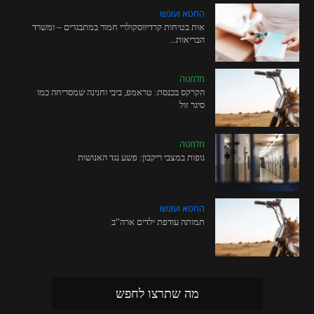
החטא ועונשו
אות בטיחות קרדיווסקולרי חמור במתבגרים – ומשרד
הבריאות...
מלמטה
הקרקס בכנסת: טראמפ, ביבי וחנינה שמסריחה כמו
סיגר זול
מלמטה
גופות במצבי ריקבון: פשע נגד האנושות
החטא ועונשו
תמותה עודפת ילדים ארה”ב
מה שתרצו לחפש