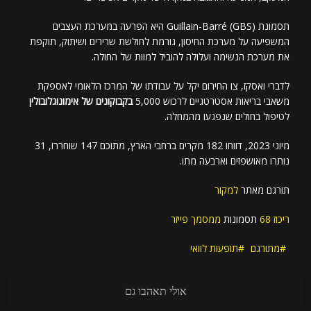
תסמונת Guillain-Barré (GBS) היא הפרעה במערכת העצבים
המשפיעה על מערכת החיסון, גורמת לחולשת שרירים ושיתוק, תוקפת
את מערכת הנשימה ועלולה להוביל למוות של החולה.
לדברי ואסקז, צו החירום יקל על עבודתו של המרכז הלאומי לאספקת
משאבי בריאות אסטרטגיים לרכוש 5,000
בקבוקונים של אימונוגלובולין
לטיפול בחולים שנפגעו מהמחלה.
מיוני 2023, דווחו 182 מקרים ברחבי הארץ, מתוכם 147 שוחררו, 31
נותרו מאושפזים וארבעה מתו.
תורגם מאתר
למקור
ריכוז 68
תסמונות
ממסמך פייזר
מתורגם
תופעות לוואי
אולי תאהבו גם