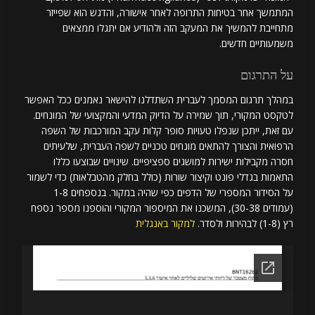
המתמשך אחר בטיחות התרופה לאחר אישורה, והדגש הוא שפייזר
מתחייבת להמשיך את המעקב הזה ולהודיע אם יתגלו ממצאים
משמעותיים חדשים.
על התרגום
במהלך תרגום המסמך לעברית השתדלנו להישאר נאמנים ככל האפשר
לטקסט המקורי, תוך שמירה על הדיוק המדעי והמקצועי של המונחים.
עם זאת, ייתכן שנפלו טעויות סופר קלות עקב המורכבות של השפה
הרפואית והצורך להתאים מונחים טכניים לשפה העברית, שלעיתים
חסרה מקבילות ישירות למושגים ספציפיים. שינויים שבוצעו כללו
התאמות בגדלי פונט וקיצור שורות (כולל בחלק מהטבלאות) כדי לשמור
על הסידור המספרי של הדפים כפי שהיה במקור. בנספחים 1-8
(עמודים 30-38), המשכנו את המיספור המקורי והוספנו מספר נספח
רץ (1-8) לבהירות ולסדר.
למקור באנגלית