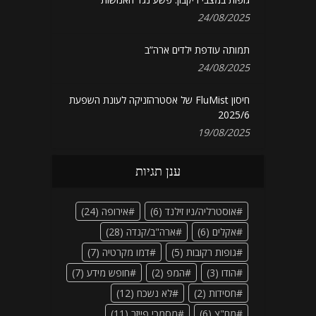
24/08/2025
תמותה עודפת ילדים ארה”ב
24/08/2025
חיסון FluMist של אסטרהזניקה לעונת השפעת
2025/6
19/08/2025
ענן תגיות
אוסטרליה/ניו זילנד
(6)
אירופה
(24)
אקלים
(6)
ארה"ב/קנדה
(28)
גופות רקובות
(5)
דמו מקרטיה
(7)
הודו
(3)
המפ
(2)
חופש מידע
(7)
חסידות
(2)
לא נשכח
(12)
מח"צ
(6)
מסמכי פייזר
(11)