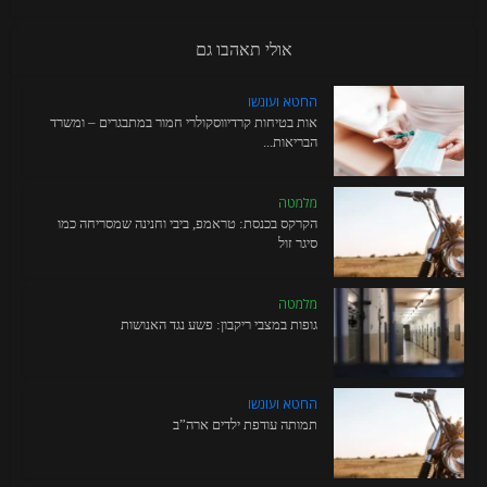
אולי תאהבו גם
החטא ועונשו
אות בטיחות קרדיווסקולרי חמור במתבגרים – ומשרד
הבריאות...
מלמטה
הקרקס בכנסת: טראמפ, ביבי וחנינה שמסריחה כמו
סיגר זול
מלמטה
גופות במצבי ריקבון: פשע נגד האנושות
החטא ועונשו
תמותה עודפת ילדים ארה”ב