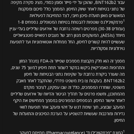
עבור BNT162b2, שהוכן על ידי פייזר וסומן כסודי, מציג סקירה מקיפה
של נתוני בטיחות לאחר שיווק החיסון. המסמך כולל סיכום ומסקנות
המאשרים מאזן תועלת-סיכון חיובי, לצד התחייבות לפעילויות
1
פרמקוויג’ילנס שוטפות להבטחת בטיחות המטופלים. נספחים 1-8
(עמודים 30-38) מפרטים רשימה נרחבת של אירועים שליליים בעלי עניין
מיוחד (AESIs), המשקפים מגוון רחב של מצבים רפואיים פוטנציאליים
שעשויים להיות קשורים לחיסון, החל ממחלות אוטואימוניות ועד לתופעות
נוירולוגיות ווסקולריות.
מסמך זה הוא חלק מקבוצת מסמכים שפייזר וה-FDA (מנהל המזון
והתרופות האמריקאי) ביקשו במקור לשמור תחת חיסיון למשך 75 שנים,
מה שעורר ביקורת נרחבת על שקיפות נתוני הבטיחות של חיסון
BNT162b2. בעקבות צו בית משפט פדרלי, שהתקבל לאחר מאבק
משפטי, שוחררו המסמכים, כולל זה שבו עסקינן, לציבור מוקדם
מהמתוכנן, וחשפו פרטים על תהליך הניטור והדיווח של אירועים שליליים
לאחר אישור החיסון. הנספחים המפורטים במסמך ממחישים את היקף
המעקב שבוצע, תוך שימת דגש על זיהוי ומעקב אחר תופעות לוואי
נדירות ומורכבות שעשויות להשפיע על הערכת הסיכונים והתועלות של
החיסון.
1
המונח “פרמקוויג’ילנס” (Pharmacovigilance) מתייחס למעקב