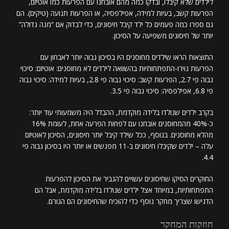
לילדים שלא קיבלו, ובדקו כמה מהם אובחנו עם הפרעות כמו אוטיזם,
הפרעות קשב, בעיות למידה, אפילפסיה, או הפרעות תנועה (טיקים). הם
גם ספרו כמה פעמים כל ילד קיבל חיסונים, כדי לבדוק אם “מנה גדולה”
יותר של חיסונים משפיעה על הסיכון.
התוצאות הראו שילדים מחוסנים היו בסיכון גבוה יותר לאבחון עם
הפרעות נוירו-התפתחותיות בהשוואה לילדים לא מחוסנים: אוטיזם: סיכוי
גבוה פי 2.7, הפרעות קשב: סיכוי גבוה פי 2.8, בעיות למידה: סיכוי גבוה
פי 6.8, אפילפסיה: סיכוי גבוה פי 3.5.
בקרב ילדים שנולדו בלידה מוקדמת, ההבדל היה משמעותי עוד יותר:
כ-40% מהמחוסנים אובחנו עם לפחות הפרעה אחת, לעומת 16%
מהלא מחוסנים. בנוסף, ככל שילד קיבל יותר חיסונים, הסיכון לאוטיזם
עלה – ילדים שקיבלו חיסונים ב-11 מפגשים או יותר היו בסיכון גבוה פי
4.4.
החוקרים הסיקו שחיסונים עשויים להגביר את הסיכון להפרעות
התפתחותיות, במיוחד אצל ילדים שנולדו בלידה מוקדמת, אבל הם
הדגישו שצריך מחקר נוסף כדי להוכיח שהחיסונים הם הגורם.
חוזקות המחקר