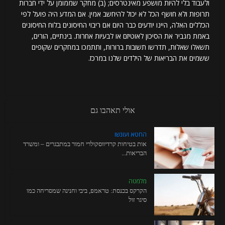
ולעבוד בלי להיות מושפע מאינטרסים; (ב) מחקר שממומן על ידי חברות
תרופות ולא חושף הכל לא יכול להיחשב אמין. אם המדע היה פועל לפי
הכללים האלה, היינו יודעים כבר היום אם ריבוי החיסונים בלוח החיסונים
באמת מגביר את הסיכון לאוטיזם או לבעיות אחרות. בינתיים, הורים,
תשאלו שאלות, תדרשו תשובות ברורות, ותתמכו במחקרים שקופים
ששמים את הבריאות של הילדים שלנו במרכז.
אולי תאהבו גם
החטא ועונשו
אות בטיחות קרדיווסקולרי חמור במתבגרים – ומשרד
הבריאות...
מלמטה
הקרקס בכנסת: טראמפ, ביבי וחנינה שמסריחה כמו
סיגר זול