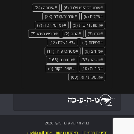
אוסטרליה/ניו זילנד
(6)
אירופה
(24)
אקלים
(6)
ארה"ב/קנדה
(28)
גופות רקובות
(5)
דמו מקרטיה
(7)
הודו
(3)
המפ
(2)
חופש מידע
(7)
חסידות
(2)
לא נשכח
(12)
מח"צ
(6)
מסמכי פייזר
(11)
משהב
(33)
מתורגם
(165)
פוריות
(10)
שאר ירקות
(6)
תופעות לוואי
(63)
בניה והקמה פינה פיקר 2026
מדיניות פרטיות |
הצהרת נגישות – אתר covid.co.il