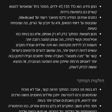
המון מידע: הוא כלל 47,155 ילדים, מספר גדול שמאפשר למצוא
קשרים גם בתופעות נדירות.
נתונים אמינים: המידע נלקח ממאגר רשמי של Medicaid,
שמבוסס על דיווחי רופאים, ולא על זיכרון של הורים, מה שמפחית
טעויות.
מגוון תוצאות: המחקר בדק לא רק אוטיזם, אלא גם בעיות כמו
אפילפסיה וקשיי למידה, מה שנותן תמונה רחבה יותר.
תשומת לב ללידות מוקדמות: הוא זיהה שילדים שנולדו מוקדם
עשויים להיות רגישים יותר, מה שחשוב להורים ולרופאים בישראל.
קשר של “מנה ותוצאה”: העובדה שיותר חיסונים הובילו לסיכון גבוה
יותר לאוטיזם מרמזת שייתכן שיש השפעה מצטברת, וזה ממצא
ששווה לבדוק לעומק.
חולשות המחקר
לא בטוח מה הסיבה: המחקר מראה קשר, אבל לא מוכיח
שהחיסונים גרמו להפרעות. ייתכן שילדים מחוסנים פשוט הולכים
יותר לרופא, ולכן מאבחנים אצלם יותר בעיות.
חסר מידע חשוב: החוקרים לא בדקו גורמים אחרים, כמו ההיסטוריה
המשפחתית של הילדים, גיל ההורים, או תנאי החיים שלהם,