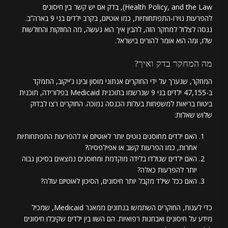
Health Policy, and the Law), בדק אם יש קשר בין חיסונים
להפרעות נוירו-התפתחותיות, כמו אוטיזם, בקרב ילדים בני 9 בארה”ב.
ננסה לצלול למחקר הזה, להבין איך הוא נעשה, מה החוזקות והחולשות
שלו, ומה הוא אומר להורים בישראל.
מה המחקר בדק ואיך?
המחקר, שנערך על ידי החוקרים אנתוני מוסון ובינו ג’ייקוב, התמקד
ב-47,155 ילדים בני 9 שנרשמו בתוכנית Medicaid בפלורידה, תוכנית
ביטוח בריאות למשפחות בעלות הכנסה נמוכה. החוקרים רצו לבדוק
שלוש שאלות:
האם ילדים מחוסנים נוטים יותר לאוטיזם או להפרעות התפתחותיות
אחרות, כמו הפרעות קשב או אפילפסיה?
האם ילדים שנולדו בלידה מוקדמת ומחוסנים נמצאים בסיכון גבוה
יותר להפרעות כאלה?
האם ככל שילד מקבל יותר חיסונים, הסיכון לאוטיזם עולה?
כדי לענות, החוקרים השתמשו בנתונים ממאגר Medicaid, שמכיל
מידע על חיסונים ואבחנות רפואיות. הם השוו בין ילדים שקיבלו חיסונים