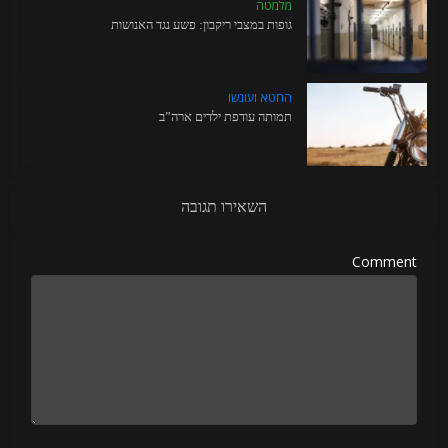
מלמטה
גופות במצבי ריקבון: פשע נגד האנושות
החטא ועונשו
תמותה עודפת ילדים ארה”ב
השאירו תגובה
Comment