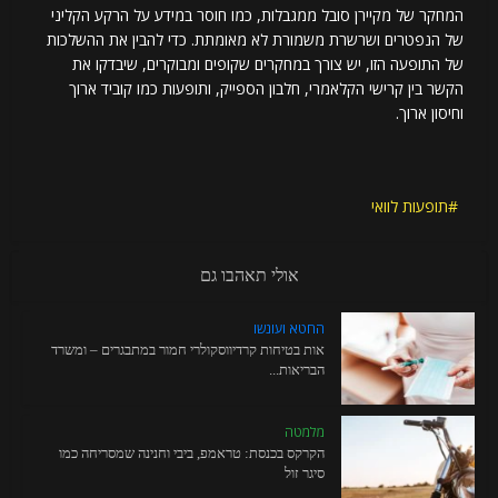
המחקר של מקיירן סובל ממגבלות, כמו חוסר במידע על הרקע הקליני
של הנפטרים ושרשרת משמורת לא מאומתת. כדי להבין את ההשלכות
של התופעה הזו, יש צורך במחקרים שקופים ומבוקרים, שיבדקו את
הקשר בין קרישי הקלאמרי, חלבון הספייק, ותופעות כמו קוביד ארוך
וחיסון ארוך.
תופעות לוואי
אולי תאהבו גם
החטא ועונשו
אות בטיחות קרדיווסקולרי חמור במתבגרים – ומשרד
הבריאות...
מלמטה
הקרקס בכנסת: טראמפ, ביבי וחנינה שמסריחה כמו
סיגר זול