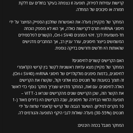
קרישות עמידות לפירוק. תופעה זו נצפתה בעיקר בחולים עם דלקת
חמורה או סיבוכים של המחלה.
המחקר של מקקיירן מעלה את האפשרות שחלבון הספייק המיוצר על ידי
חיסוני mRNA תורם לקרישות כאלה, אך הוא לא מספק הוכחה
חד-משמעית לכך. זיהוי הסמנים SV40 ו-Ori, הקשורים לפלסמידים
המשמשים בייצור חיסונים, עורר עניין רב, אך המחברים מדגישים
שהאותות היו חלשים ודורשים בדיקה נוספת.
האם הקרישים קשורים לחיסונים?
המחקר של מקיירן מצא עדויות ראשוניות לקשר בין קרישי הקלאמרי
לחיסונים, בדמות סימנים מולקולריים של חיסוני mRNA (SV40 ו-Ori).
זה תומך בטענות של חונטים כמו אולוני וקול, שקשרו את הקרישים
האלה לחיסונים. עם זאת, המחקר מדגיש שצריך מחקר נוסף כדי לאשר
את הקשר הזה, שכן הקרישים שונים מהקרישים שנראו ב-VITT –
תופעת הלוואי הנדירה של חיסונים, שבה הקרישים היו נדירים מאוד (1-
10 מקרים למיליון). השיעור הגבוה של קרישי קלאמרי שדווח על ידי
חונטים (30-55%) מעלה שאלות לגבי היקף התופעה והגורמים לה.
המחקר מוגבל בכמה היבטים: