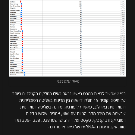
פייזר ומודרנה
כפי שאפשר לראות במבט ראשון נראה כאילו החלקים הקטלניים ביותר
של חיסוני קוביד-19 חולקו די שווה בין מדינות בשליטה רפובליקנית
ודמוקרטית בארה”ב, כאשר קליפורניה, מדינה בשליטה דמוקרטית
שרשמה את מירב מקרי המוות עם 466, אחריה שלוש מדינות
רפובליקניות, קנטקי, טקסס ופלורידה, שרשמו 338, 338 ו-336 מקרי
מוות עקב זריקות ה-mRNA של פייזר או מודרנה.