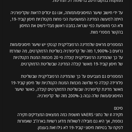
ממוקמת במקום ה-20 ברשימת 51 המדינות.
על ידי חישוב שיעור החיסונים/תמותה, אנו גם יכולים לראות שקליפורניה
הייתה למעשה המדינה המושפעת הכי פחות מקטלניות חיסון קוביד-19,
ולא הכי מושפעת כפי שנראה במבט ראשון מבלי לשים את החיסון
בהקשר מספרי מוות.
המספרים מראים שלמדינה הרפובליקנית קנטקי יש שיעור חיסונים/מוות
גרועים ב-1,900% מזה של קליפורניה בשליטת הדמוקרטים, מה שמרמז
על כך שהמדינה הרפובליקנית קיבלה פי 20 מכמות המנות הקטלניות
של חיסון קוביד-19 מאשר קיבלה המדינה שבשליטת הדמוקרטים.
המספרים גם מצביעים על כך שהמדינה הרפובליקנית שבשליטת
פלורידה קיבלה פי שלושה מכמות המנות הקטלניות של חיסון קוביד-19
מאשר מדינת קליפורניה שבשליטת הדמוקרטים קיבלה, כאשר שיעור
החיסונים/מוות שלה גבוה ב-200% מזה של קליפורניה.
סיכום
חקירה זו של נתוני VAERS חושפת כמה ממצאים המצדיקים חקירה
נוספת, אך היא גם מובילה לשאלות מדוע רשויות בארה”ב שאמורות
לפקח על בטיחות חיסוני קוביד-19 לא גילו זאת בעצמן.