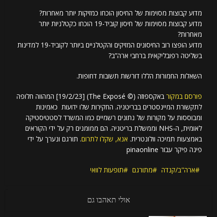
מדוע קבוצות מסוימות של החיסון הוכחו כמזיקות יותר מאחרות?
מדוע קבוצות מסוימות של חיסון קוביד-19 הוכחו כקטלניות יותר
מאחרות?
מדוע הופצו רוב החיסונים המזיקים והקטלניים ביותר לקוביד-19 למדינות
בשליטה רפובליקאית ברחבי ארה”ב?
השאלות החמורות הללו דורשות תשובות דחופות.
פורסם במקור
באקספוזה (© The Exposé) [19/2/23] המהווה חלופה
לתקשורת המיינסטרים בבריטניה. החקירות שלו ידועות כאמינות
ומבוססות על מקורות של נתונים רשמיים כמו המשרד לסטטיסטיקה
לאומית, ה-NHS וממשלת בריטניה. הם ממומנים רק על ידי הקוראים
באמצעות תמיכה וולונטרית.
אנא, שקלו לתרום
. תורגם ונערך על ידי
פינה פיקר עבור pinaonline
ארה"ב/קנדה
מתורגם
תופעות לוואי
אולי תאהבו גם