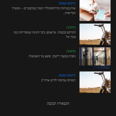
החטא ועונשו
אות בטיחות קרדיווסקולרי חמור במתבגרים – ומשרד
הבריאות...
מלמטה
הקרקס בכנסת: טראמפ, ביבי וחנינה שמסריחה כמו
סיגר זול
מלמטה
גופות במצבי ריקבון: פשע נגד האנושות
החטא ועונשו
תמותה עודפת ילדים ארה”ב
השאירו תגובה