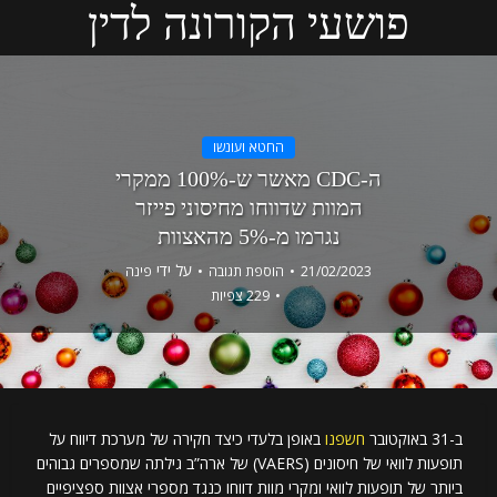
פושעי הקורונה לדין
החטא ועונשו
ה-CDC מאשר ש-100% ממקרי
המוות שדווחו מחיסוני פייזר
נגרמו מ-5% מהאצוות
על ידי
21/02/2023
הוספת תגובה
פינה
229 צפיות
ב-31 באוקטובר
חשפנו
באופן בלעדי כיצד חקירה של מערכת דיווח על
תופעות לוואי של חיסונים (VAERS) של ארה”ב גילתה שמספרים גבוהים
ביותר של תופעות לוואי ומקרי מוות דווחו כנגד מספרי אצוות ספציפיים