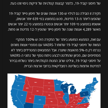
של חיסוני קוביד-19, כלומר קבוצות קטלניות של זריקות ניסוי זוהו כעת.
חקירה זו הובילה גם לגילוי ש-130 אצוות שונים של חיסון פייזר קוביד-19
שהופצו ליותר מ-13 מדינות, פגעו בממוצע בפי 639 יותר אנשים,
אושפזו בממוצע פי 109 יותר אנשים ונפטרו בממוצע פי 22 יותר אנשים
מאשר 4,289 אצוות שונה של חיסון פייזר שהופץ ל-12 מדינות או פחות.
עם זאת, הממצא המזעזע ביותר של החקירה היה ש-100% ממקרי
המוות של חיסוני קוביד-19 שדווחו ל-VAERS עם מספרי אצוות מזוהים
נגרמו רק מ-5% מהאצות שיוצרו. אבל הממצאים המטרידים ביותר לא
מסתיימים שם, מכיוון שהחלטנו לבצע ניתוח נוסף של נתוני ה-VAERS
על חיסוני קוביד-19, וגילינו שרוב המנות הקטלניות ביותר נשלחו בבירור
למדינות אדומות בשליטה רפובליקאית ברחבי ארצות הברית.