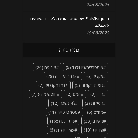
24/08/2025
חיסון FluMist של אסטרהזניקה לעונת השפעת
2025/6
19/08/2025
ענן תגיות
אוסטרליה/ניו זילנד
(6)
אירופה
(24)
אקלים
(6)
ארה"ב/קנדה
(28)
גופות רקובות
(5)
דמו מקרטיה
(7)
הודו
(3)
המפ
(2)
חופש מידע
(7)
חסידות
(2)
לא נשכח
(12)
מח"צ
(6)
מסמכי פייזר
(11)
משהב
(33)
מתורגם
(165)
פוריות
(10)
שאר ירקות
(6)