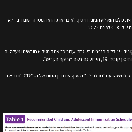
י שמניע את הדחף הקנאי של CDC לחסן את כולם הוא לא הגיוני. חיסון, לא בריאות, הוא המטרה. שום דבר לא
 2023.
ה-CDC חסר לב. למה? אם נניח בצד הוספת חיסון קוביד-19 ללוח הזמנים השגרתי עבור כל אחד מגיל 6 חודשים ומעלה, ה-
ולנזק למישהו עם “מחלת לב” משקף את כונן החום של ה-CDC לחסן את