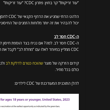
“עוד זריקות!” קר בחוץ. פתרון CDC? “עוד זריקות!”
הלהט הדת
יכול להבהיר את זה יותר מלוחות הזמנים של החיסונים של CDC לשנת
ה-CDC חסר לב
CDC ממליץ במיוחד לאלו עם “מחלת לב” לקבל את החיסון קוביד-19, הידוע גם בשם “זריקת הקריש”.
קידום הזרקה של מוצר
שהוכח
כגורם
לדלקת
לב
כולם בכל מחיר.
להלן התוכנית המעודכנת של CDC לילדים: