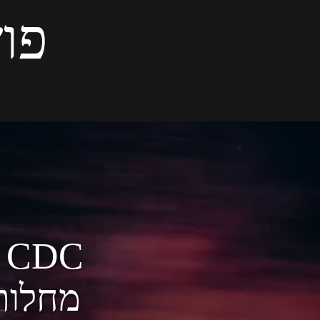
פוש
C
מחלות 