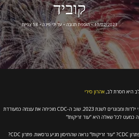
קוביד
11/02/2023
הוספת תגובה
על ידי
פינה
58 צפיות
לב היא חסרת לב,
אהרון סירי
ה-CDC פרסמה זה עתה את לוחות הזמנים של חיסוני ילדות ומבוגרים לשנת 2023. שוב ה-CDC מוכיחה את עצמה כמעודדת
כולם קיבלו את קוביד-19 בכל מקרה לאחר החיסון. פתרון CDC? “עוד זריקות!” נראה שהחיסון מניע גרסאות. פתרון CDC?