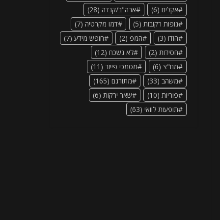
אקלים
(6)
ארה"ב/קנדה
(28)
גופות רקובות
(5)
דמו מקרטיה
(7)
הודו
(3)
המפ
(2)
חופש מידע
(7)
חסידות
(2)
לא נשכח
(12)
מח"צ
(6)
מסמכי פייזר
(11)
משהב
(33)
מתורגם
(165)
פוריות
(10)
שאר ירקות
(6)
תופעות לוואי
(63)