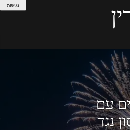
נגישות
ין
ים עם
ן נגד