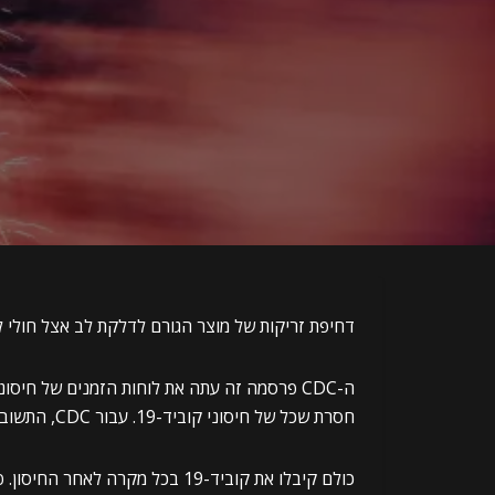
דחיפת זריקות של מוצר הגורם לדלקת לב אצל חולי 
חסרת שכל של חיסוני קוביד-19. עבור CDC, התשובה כמעט לכל שאלה היא “עוד זריקות!”