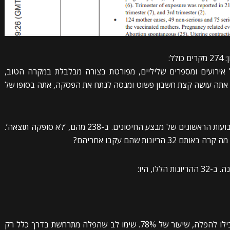
ל:
 אירועים ומספרים שליליים, מפורטת בצורה מבלבלת במקרה הטוב,
 אתה עושה קצת חשבון פשוט ומנסה לנתח את הפסקה, אתה בסופו של
“270 הריונות דווחו בנשים מחוסנות במהלך 12 השבועות הראשונים של מבצע החיסונים. ב-238 מהם, ‘לא סופקה תוצאה’.
לו, היו:
כלומר 25 מתוך 32 ההריונות עם תוצאות ידועות הובילו להפלה, שיעור של 78%. שימו לב שהפלה מתרחשת בדרך כלל רק