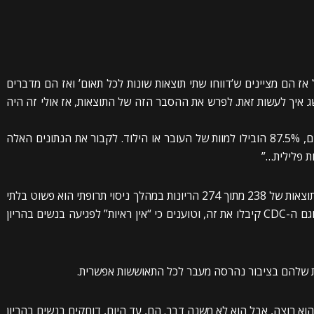
2 תוצאות ידועות, אבל אז הם מציינים ש’דווחו שתי תוצאות שונות לכל תאום’ ואז הם מדברים
שג איך לעשות זאת. לפרש את ההסבר הזה של התוצאות, אז אולי זה היה
“אז, מתוך 32 ההריונות שהם ידעו את התוצאה שלהם, 87.5% הובילו למוות של העובר או הילוד. לקבור את הנתונים האלה
ת פלילית…”
כדי להיות ברור לחלוטין, הכישלון ברישום ודיווח על תוצאות של 238 מתוך 274 הריונות במהלך ניסוי תרופתי הוא פשוט בלתי
נסבל. זה לא מוסרי להחריד. והעובדה שגם ה-FDA וגם ה-CDC קיבלו את זה, וטוענים כי “אין ראיות” לפגיעה בנשים בהריון
 שהוא רוצה, אבל הוא לא משנה דבר. הם, עד היום, דוחקים בנשים בהריון