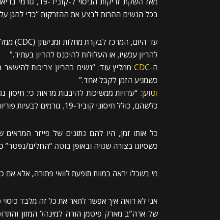
מאז השקת זריקות ה
בכל הנשים ההרות לבצע את ההזרקות “כדי להגן על ע
עד היום, המרכז לבקרת מחלות ומניעתן (CDC) ממליץ על
להריון עכשיו, או העלולות להיכנס להריון בעתיד.”
ה-
CDC
כשמגיע הזמן לקבל אחד.”
וטוען
כלשהם, כולל חיסוני קוביד-19, גורמים לבעיות פוריות אצל נשים או גברים”.
כל אותו זמן, היו להם נתונים של פייזר המראים 
כשסיוגו בצורה שגויה ובאופן בוטה “החלים/נפטר” 
מי בשכלו יראה במוות תופעת לוואי פתורה, אלא אם כן
אני לא רואה איך אפשר לתאר את כל זה מלבד כיסוי 
של ארה”ב מארק פיטמן הורה למינהל המזון והתרופות האמרי