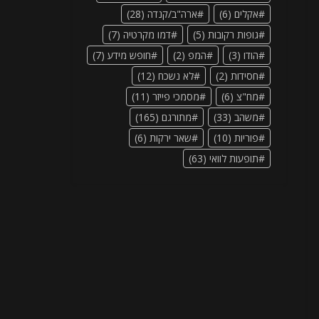
אקלים
(6)
ארה"ב/קנדה
(28)
גופות רקובות
(5)
דמו מקרטיה
(7)
הודו
(3)
המפ
(2)
חופש מידע
(7)
חסידות
(2)
לא נשכח
(12)
מח"צ
(6)
מסמכי פייזר
(11)
משהב
(33)
מתורגם
(165)
פוריות
(10)
שאר ירקות
(6)
תופעות לוואי
(63)