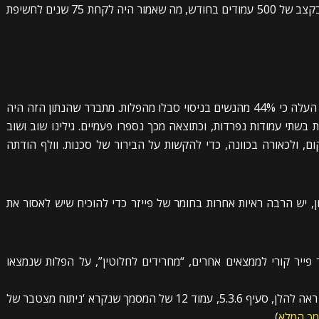
בחודש. ה-FDA ופייזר ביקשו לשחרר את המסמכים בקצב של 500 עמודים בחודש, מה שאמור היה לקחת 75 שנים לחשיפת
ד”ר נעמי וולף דיווחה לאחרונה כי ניתוח נתוני פייזר העלה כי 44% מהנשים בניסוי סבלו מהפלות. מתברר שהנתון הזה היה
בשתי עמודות נפרדות, וכתוצאה מכך נספרו פעמיים. גילינו שוב ושוב
ום, ולכאורה בכוונה, כדי להקשות על הבירור של סכנות. וולף הודתה
ן, יש הרבה ראיות אחרות בחומר של פייזר כדי להוכיח שיש לאסור את
וגוסט התייחס ד”ר פייר קורי לממצאים אחרים, “מחרידים לחלוטין”, על הפלות שנמצאו
“…בואו נצלול רק בעמוד אחד מתוך האלפים הרבים. ראה להלן, סעיף 5.3.6, עמוד 12 של המסמך שנקרא ‘ניתוח מצטבר של
מך המלא
)