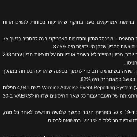
זריקות הניסוי לקוביד-19, גורמי בריאות אמריקאים טענו בתוקף שהזריקות בטוחות לנשים הרות
בינתיים, נתונים של פייזר שפורסמו בהוראת בית המשפט – שמנהל המזון והתרופות האמריקני רצה להסתיר במשך 75
ת ההריון שלהן היו ידועות היה 87.5%.
השיעור האמיתי עשוי להיות גבוה יותר או נמוך יותר, מכיוון שפייזר לא רשמה או דיווחה על תוצאות הריון עבור 238
, שהיה בשימוש נרחב כדי לתמוך בטענה שהזריקה בטוחה במהלך
פועל במאמר זה היה 82%.
נכון ל12 באוגוסט, מסד הנתונים של Vaccine Adverse Event Reporting System (VAERS) רשם 4,941 הפלות
לאחר נגיף הקוביד-19. לשם השוואה, דוחות התמותה של העובר עבור כל שאר החיסונים שדווחו לVAERS ב-30
מחקר ישראלי מצא כי חיסון פייזר לנגיף קוביד-19 פוגע בפוריות הגבר במשך שלושה חודשים לאחר כל מנה,