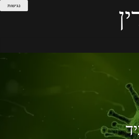
נגישות
ין
יד