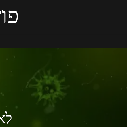
פוש
לאס