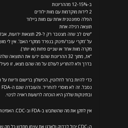
ב-12-15% מההריונות
2 לידות מוקדמות עם מוות ילודים
הפלה ספונטנית אחת עם מוות ביילוד
תוצאה רגילה אחת
“שים לב שזה מצטבר רק ל-9
על ‘מקרי עובר/תינוק בנפרד ממקרי האם’. אין לי מו
מקרה מוות אחד או שניים פחות (או יותר).
בדרך ולא להתריע לעולם על מה שהם מצאו, זו פעילו
ובתינוקות שלהן היא הוכחה לרשעות ראויה לגינוי.
אין לתקן את מה שהשתבש ב-FDA וב-CDC. האמינות שלהם בציבור נהרסה מעבר לכל התאוששות אפשרית.
ה-CDC יכול לבדוק ולארגן את עצמו מחדש כל מה