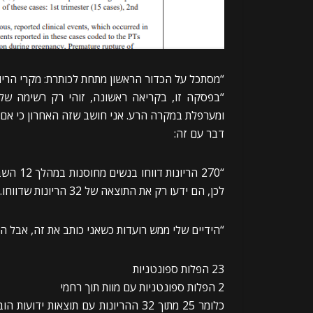
“מסתכל על הכדור הראשון מתחת לכותרת: מקרי הריון: 274 מקרים כול
“בפסקה זו, בקריאה ראשונה, זוהי רק רשימה של
ומערפלת במקרה הרע. אני חושב שזה האחרון כי אם
דבר עם זה:
לכן, הם ידעו רק את התוצאה של 32 הריונות שדווחו. מה קרה באותם 32 הריונות שהם עקבו אחריהם?
“הידיים שלי ממש רועדות כשאני כותב את זה, אבל הנה. ב-32 ההריונות הל
23 הפלות ספונטניות
2 הפלות ספונטניות עם מוות תוך רחמי