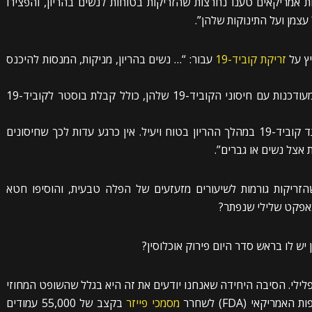
ניסוי ל-קוביד-19, גורמי בריאות אמריקאים טענו נחרצות שהזריקות בטוחות לנשים בהריון, והפצירו
צמן ועל התינוקות שלהן”.
זריקת קוביד-19
עבור: “… נשים בהריון, מניקות, המנסות להיכנס
ממליץ עוד: “נשים בהריון צריכות להישאר מעודכנות עם חיסוני הקוביד-19 שלהן, כולל קבלת בוסטר לקוביד-19
: “עדויות ממשיכות להיבנות מראות כי: חיסון נגד קוביד-19 במהלך ההריון בטוח ויעיל. אין כרגע עדות לכך שחיסונים
שהזריקות גורמות לשיעורים מזעזעים של הפלה טבעית, והוסיפו חטא
כאפקט שלילי שנפתר?
 יש לו בראש סדר היום פירוק אוכלוסין?
פלילי. הסיבה היחידה שאנחנו יודעים את זה היא בגלל שהשופט המחוזי
קאי (FDA) לשחרר
מסמכי פייזר
בקצב של 55,000 עמודים