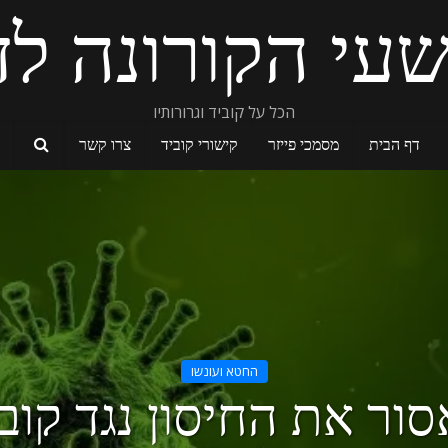
עי הקורונה לד
הכל על קוביד וגרורותיו
דף הבית
מסמכי פייזר
קישורי קוביד
צרו קשר
החטא ועונשו
ור את החיסון נגד קוב