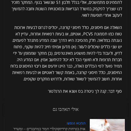
לתסמינים מתמשכים, אולי בגלל חלבון S1 שנשאר בגוף. המחקר מזכיר
לנו שצריך לפקפק במשרד הבריאות ובסוכונויות השונות וחובה להמשיך
לעקוב אחרי תופעות לוואי.
השאלה אם חיסונים, כולל חיסוני קורונה, יכולים לגרום לבעיות ארוכות
טווח כמו תסמונת PCVS, אוטיזם, או בעיות רפואיות אחרות, עדיין לא
נענתה במלואה. חלק מהסיבה היא הדרך שבה המדע מתנהל לפעמים.
יש שני כללים שיכולים לעזור: (א) מדען אמיתי חייב להיות שקוף, פתוח
לדיון, ולעבוד בלי להיות מושפע מאינטרסים; (ב) מחקר שממומן על ידי
חברות תרופות ולא חושף הכל לא יכול להיחשב אמין. אם המדע היה
תמיד פועל לפי הכללים האלה, כבר היינו יודעים אם ריבוי החיסונים בלוח
החיסונים, כולל חיסוני קורונה, באמת קשור לאוטיזם או לבעיות רפואיות
אחרות. חשוב להמשיך לשאול שאלות, ולדרוש מחקרים שקופים.
סוף דבר: קנה לך גיטרה בס ושנא את הרגלטור
אולי תאהבו גם
החטא ועונשו
אות בטיחות קרדיווסקולרי חמור במתבגרים – ומשרד