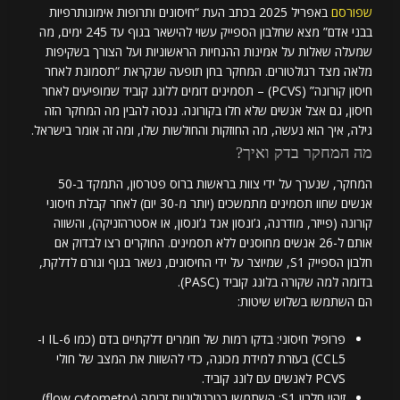
שפורסם
באפריל 2025 בכתב העת “חיסונים ותרופות אימונותרפיות
בבני אדם”
מצא שחלבון הספייק עשוי להישאר בגוף עד 245 ימים, מה
שמעלה שאלות על אמינות ההנחיות הראשוניות ועל הצורך בשקיפות
מלאה מצד רגולטורים. המחקר בחן תופעה שנקראת “תסמונת לאחר
חיסון קורונה” (PCVS) – תסמינים דומים ללונג קוביד שמופיעים לאחר
חיסון, גם אצל אנשים שלא חלו בקורונה. ננסה להבין מה המחקר הזה
גילה, איך הוא נעשה, מה החוזקות והחולשות שלו, ומה זה אומר בישראל.
מה המחקר בדק ואיך?
המחקר, שנערך על ידי צוות בראשות ברוס פטרסון, התמקד ב-50
אנשים שחוו תסמינים מתמשכים (יותר מ-30 יום) לאחר קבלת חיסוני
קורונה (פייזר, מודרנה, ג’ונסון אנד ג’ונסון, או אסטרהזניקה), והשווה
אותם ל-26 אנשים מחוסנים ללא תסמינים. החוקרים רצו לבדוק אם
חלבון הספייק S1, שמיוצר על ידי החיסונים, נשאר בגוף וגורם לדלקת,
בדומה למה שקורה בלונג קוביד (PASC).
הם השתמשו בשלוש שיטות:
פרופיל חיסוני: בדקו רמות של חומרים דלקתיים בדם (כמו IL-6 ו-
CCL5) בעזרת למידת מכונה, כדי להשוות את המצב של חולי
PCVS לאנשים עם לונג קוביד.
זיהוי חלבון S1: השתמשו בטכנולוגיית זרימה (flow cytometry)