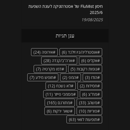
חיסון FluMist של אסטרהזניקה לעונת השפעת
2025/6
19/08/2025
ענן תגיות
אוסטרליה/ניו זילנד
(6)
אירופה
(24)
אקלים
(6)
ארה"ב/קנדה
(28)
גופות רקובות
(5)
דמו מקרטיה
(7)
הודו
(3)
המפ
(2)
חופש מידע
(7)
חסידות
(2)
לא נשכח
(12)
מח"צ
(6)
מסמכי פייזר
(11)
משהב
(33)
מתורגם
(165)
פוריות
(10)
שאר ירקות
(6)
תופעות לוואי
(63)