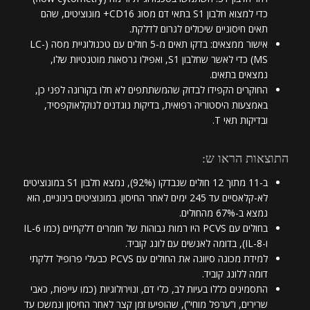
כדי למצוא חלבון S1 בתאי דם מסוג CD16+ מונוציטים, שהם
תאים חיסוניים שיכולים לגרום לדלקת.
אישור ממצאים: בדקו תאים מ-5 חולים עם טכנולוגיית מסה (LC-
MS) כדי לאשר שחלבון S1, ואפילו גרסאות מוטנטיות שלו,
נמצאים בתאים.
החוקרים הקפידו לבדוק שהמשתתפים לא חלו בקורונה לפני כן,
באמצעות היסטוריה רפואית, בדיקות נוגדנים לנוקלאוקפסיד,
ובדיקות תאי T.
התוצאות הראו ש:
ב-11 מתוך 12 חולים שנבדקו (92%), נמצא חלבון S1 במונוציטים
לא-קלאסיים עד 245 ימים לאחר החיסון. במונוציטים בינוניים, הוא
נמצא ב-67% מהחולים.
בחולים עם PCVS היו רמות גבוהות של חומרים דלקתיים (כמו IL-6
ו-IL-8), בדומה לאנשים עם לונג קוביד.
למידת מכונה סיווגה את החולים עם PCVS כבעלי פרופיל דלקתי
דומה ללונג קוביד.
התסמינים כללו בעיות לב, כלי דם, ונוירולוגיות (כמו עייפות, כאבי
שרירים, ו”ערפל מוחי”), שהופיעו זמן קצר לאחר החיסון ונמשכו עד