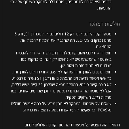
כרונית היא הגורם לתסמינים, ופותח דלת למחקר משותף על שתי
התופעות.
חולשות המחקר
מספר קטן של נבדקים: רק 12 חולים נבדקו לנוכחות S1, ורק 5
מהם נבדקו ב-LC-MS, מה שמגביל את היכולת להכליל את
הממצאים.
חוסר ודאות לגבי זיהום קודם: למרות הבדיקות, אין דרך להבטיח
ב-100% שהמשתתפים לא נחשפו לקורונה, כי בדיקות כמו
נוגדנים לא תמיד מזהות זיהום ישן.
חוסר נתונים לאורך זמן: המחקר לא עקב אחרי החולים לאורך זמן,
כך שאי אפשר לדעת אם התסמינים או חלבון S1 נעלמים לבסוף.
לא הוכח קשר סיבתי: המחקר מראה שחלבון S1 קיים ושיש דלקת,
אבל לא מוכיח שהוא הגורם לתסמינים. ייתכן שגורמים אחרים, כמו
מחלות רקע, משחקים תפקיד.
שאלות על שכיחות: המחקר לא נותן מידע על כמה אנשים סובלים
מ-PCVS, כך שקשה לדעת אם זו תופעה נפוצה או נדירה.
המחקר הזה מצביע על אפשרות שחיסוני קורונה עלולים לגרום