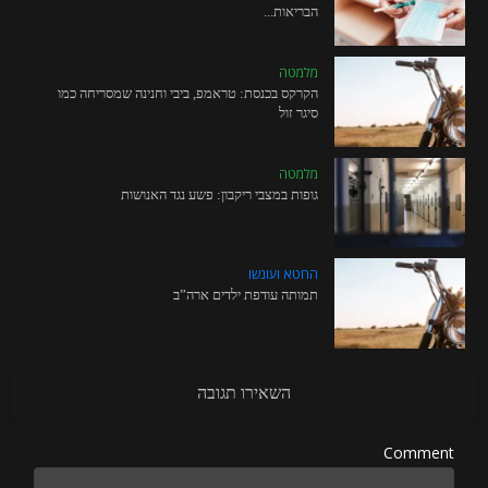
הבריאות...
מלמטה
הקרקס בכנסת: טראמפ, ביבי וחנינה שמסריחה כמו
סיגר זול
מלמטה
גופות במצבי ריקבון: פשע נגד האנושות
החטא ועונשו
תמותה עודפת ילדים ארה”ב
השאירו תגובה
Comment