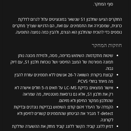
סוף המחקר.
החוקרים הציעו שחלבון S1 שנשאר במונוציטים עלול לגרום לדלקת
כרונית, שמסבירה את התסמינים. עם זאת, הם הדגישו שצריך מחקרים
נוספים כדי להוכיח שהחלבון הוא הגורם, ולהבין כמה נפוצה התופעה.
חוזקות המחקר
שיטות מתקדמות: השימוש בזרימה, מסה, ולמידת מכונה נותן
תמונה מפורטת של המצב החיסוני ושל נוכחות חלבון S1, עם דיוק
גבוה.
קבוצת ביקורת: השוואה ל-26 אנשים ללא תסמינים עוזרת להבין
מה מיוחד בחולי PCVS.
אישור ממצאים: בדיקת LC-MS על תאים מ-5 חולים אישרה לא
רק את חלבון S1, אלא גם גרסאות מוטנטיות, מה שמראה
שהחלבון ממקור החיסון ולא מזיהום.
הקפדה על היעדר זיהום קודם: השימוש בבדיקות נוגדנים ובדיקות
T-detect מגביר את הביטחון שהתסמינים קשורים לחיסון ולא
לקורונה.
דמיון ללונג קוביד: הקשר ללונג קוביד מחזק את ההשערה שדלקת