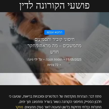
פושעי הקורונה לדין
החטא ועונשו
חיסוני קוביד ותסמינים
מתמשכים – מה מראה מחקר
חדש
על ידי
18/05/2025
הוספת תגובה
פינה
72 צפיות
פתח דבר: הצהרות מוקדמות של רגולטורים וסוכנויות בריאות, שטענו כי
חלבון הספייק מחיסוני הקורונה נשאר בשריר ומתפוגג תוך ימים,
מתגלות כבלתי מדויקות בלשון המעטה לאור (עוד) ממצאים.
מחקר