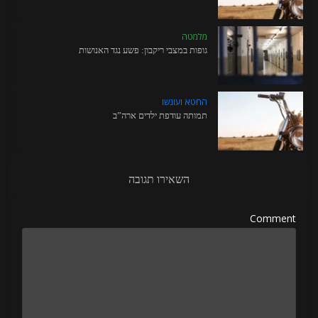
מלמטה
גופות במצבי ריקבון: פשע נגד האנושות
החטא ועונשו
תמותה עודפת ילדים ארה”ב
השאירו תגובה
Comment