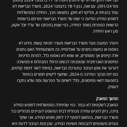
מס’ 391/24). עם זאת, נכון ל-18 בדצמבר 2024, משרד הבריאות לא
עמד בהנחיה זו, והליקוי לא תוקן. כתוצאה מכך, היחידה הממשלתית
לחופש המידע הודיעה כי שמו של משרד הבריאות יפורסם ברשימת
הרשויות המפרות באתר היחידה, כפי שצוין במכתבו של עו”ד יובל אקוע,
סגן ראש היחידה.
היעדר המענה מצד משרד הבריאות מעורר תהיות קשות: מדוע לא
נאספו או נחשפו נתונים על אוכלוסייה כה משמעותית? האם נתונים
אלה קיימים אך מוסתרים, או שמא לא נאספו כלל, למרות מדיניות
החיסונים האגרסיבית שהופנתה לנשים הרות? התנהלות זו ממשיכה
לערער את אמון הציבור במערכת הבריאות, במיוחד לאור דוחות קודמים,
כמו דוח מבקר המדינה מ-2024, שחשף ליקויים חמורים בטיפול
בתופעות לוואי מחיסונים, כולל דיווחים על הפרעות וסת שלא נחקרו
לעומק.
המשך המאבק
המאבק לשקיפות לא נגמר. כפי שהיחידה הממשלתית לחופש המידע
ציינה, ניתן להגיש עתירה מנהלית לבית המשפט לעניינים מנהליים נגד
משרד הבריאות, בהתאם לסעיף 17 לחוק חופש המידע. אני שוקל
צעדים משפטיים להבטחת חשיפת המידע, שכן זכות הציבור לדעת היא