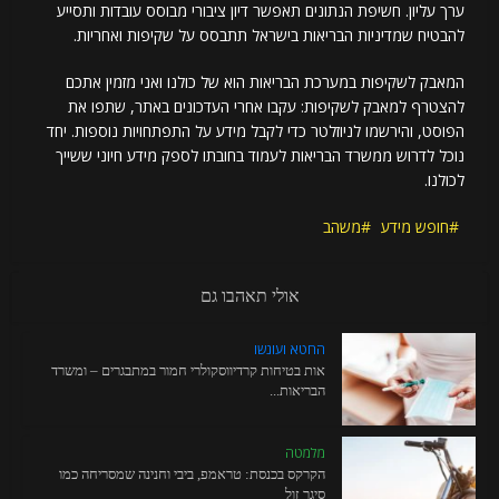
ערך עליון. חשיפת הנתונים תאפשר דיון ציבורי מבוסס עובדות ותסייע
להבטיח שמדיניות הבריאות בישראל תתבסס על שקיפות ואחריות.
המאבק לשקיפות במערכת הבריאות הוא של כולנו ואני מזמין אתכם
להצטרף למאבק לשקיפות: עקבו אחרי העדכונים באתר, שתפו את
הפוסט, והירשמו לניוזלטר כדי לקבל מידע על התפתחויות נוספות. יחד
נוכל לדרוש ממשרד הבריאות לעמוד בחובתו לספק מידע חיוני ששייך
לכולנו.
חופש מידע
משהב
אולי תאהבו גם
החטא ועונשו
אות בטיחות קרדיווסקולרי חמור במתבגרים – ומשרד
הבריאות...
מלמטה
הקרקס בכנסת: טראמפ, ביבי וחנינה שמסריחה כמו
סיגר זול