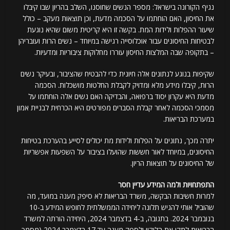
נגיף הקורונה בישראל: מספר הנשים שחוסנו, השלב בהריון שבו קיבלו
את החיסון, האם הוחתמו על הסכמה מדעת, וכן תוצאות מעקב – כולל
שיעור ההפלות ולידות המת. בקשה זו היא קריטית משום שהיא נוגעת
לבטיחות החיסונים עבור אוכלוסייה רגישה במיוחד – נשים הרות ועובריהן
– בתקופה שבה המלצות החיסון עוררו מחלוקות ציבוריות ומדעיות.
שקיפות בנוגע לנתונים אלה חיונית כדי להבטיח שהציבור, ובעיקר נשים
הרות, קיבלו מידע מלא ומדויק לקבלת החלטות מושכלות. הסכמה
מדעת היא עקרון יסוד ברפואה, והבדיקה האם נשים אלה הוחתמו על
מסמכי הסכמה לאחר קבלת הסברים מפורטים היא הכרחית לבניית אמון
במערכת הבריאות.
יתרה מכך, נתונים על הפלות ולידות מת יכולים לסייע בהערכת בטיחות
החיסונים, במיוחד לאור חששות שהועלו בציבור על השפעות אפשריות
של החיסונים על תוצאות הריון.
התפתחויות ולמה המידע עדיין חסר
למרות חשיבות הבקשה, משרד הבריאות לא סיפק מענה במועד, מה
שהוביל אותי להגיש תלונה ליחידה הממשלתית לחופש המידע ב-10
בנובמבר 2024. בתגובה, ב-4 בדצמבר 2024, היחידה הורתה למשרד
הבריאות לתקן את הליקוי ולספק מענה עד 17 בדצמבר 2024 (מסמך