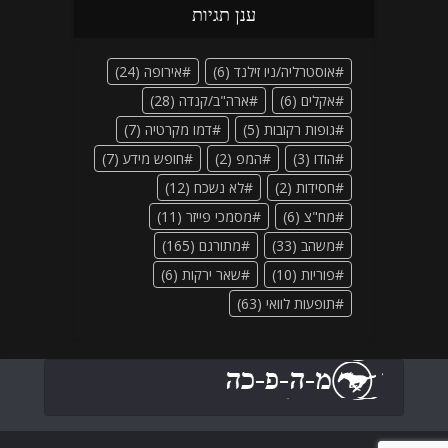
ענן תגיות
אוסטרליה/ניו זילנד
(6)
אירופה
(24)
אקלים
(6)
ארה"ב/קנדה
(28)
גופות רקובות
(5)
דמו מקרטיה
(7)
הודו
(3)
המפ
(2)
חופש מידע
(7)
חסידות
(2)
לא נשכח
(12)
מח"צ
(6)
מסמכי פייזר
(11)
משהב
(33)
מתורגם
(165)
פוריות
(10)
שאר ירקות
(6)
תופעות לוואי
(63)