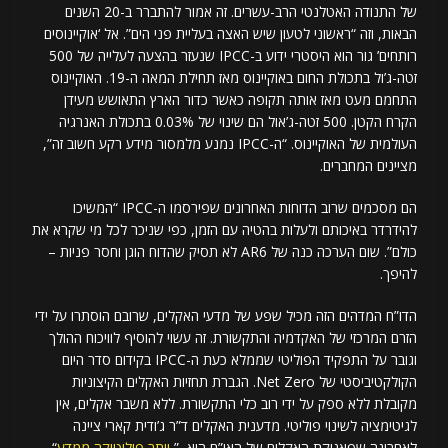
של התנודה האטלנטי הרב-עשרים. זה אמור להתברר ב-20 השנים
הבאות, וזה “ראשוני לטעון שיש האצה בעליית פני הים”. אל ‘אוקיינוסים
רותחים’ גור הוא היסטרי ידוע ב-IPCC שנעזר בהצעה לעלייה של 500
זטה-ג’ול בתכולת החום באוקיינוס מאז תחילת המאה ה-19. האוקיינוס
התחמם מעט מאז אותה תקופה כאשר כדור הארץ התאושש מעידן
הקרח הקטן. 500 זטה-ג’אול הם שינוי של 0.03% בתכולת האנרגיה
העולמית של האוקיינוס. “ה-IPCC נמנע מלמסור מידע רקע חשוב זה”,
מציינים המחברים.
הם מסכמים שרוב הדוחות האחרונים שפירסמו ה-IPCC “המשיכו
להידרדר באיכותם ולעלות בהטיה עם הזמן, כפי שניכר לכל מי שקרא את
כולם”. שום הערכה כנה של AR6 לא תסיק שהדוח הוגן וחסר פניות –
להיפך.
הדו”ח המדהים הזה מכיל שפע של מדעי האקלים, שרובם הוסתרו על ידי
הזרם המרכזי של האקדמיה והתקשורת. זה עשוי להוסיף לוויכוח ההולך
וגובר על התפקיד הפוליטי שממלא כעת ה-IPCC בקידום סדר היום
הקולקטיביסטי של Net Zero. הגברת תחזיות האקלים הקיצוניות
מקובלת ללא ספק על ידי רוב כלי התקשורת. ללא משבר אקלים, אין
לגיטימציה לשינוי פוליטי. מדענית האקלים ד”ר ג’ודית קארי ציינה
לאחרונה שפאניקת האקלים של האו”ם היא, ”
יותר פוליטיקה ממדע
“.