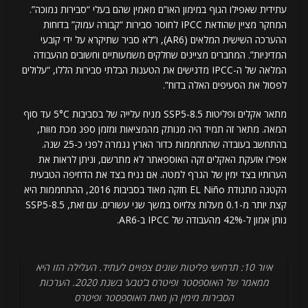
עתידית שאפילו הגוף במימון האו”ם מאמין שהם בעלי “סבירות נמוכה”.
המחקר מציין שהודאת IPCC לחוסר סבירות “קבורה עמוק” בדוחות
ההערכה השישית המלאים (AR6), ו”לא סביר שתיקרא על ידי קובעי
המדיניות”. המחברים מציינים שחלקים משמעותיים וחשובים מהעבודה
המלאה של ה-IPCC מדגישים את הטענות הבלתי סבירות הללו, “עלולים
לפסול את הסעיפים האלה בדוח”.
מתאר אקלים ופליטות SSP5-8.5 מניח עלייה של בסביבות 5°C עד סוף
המאה. מתאר זה תמיד היה מנותק מהמציאות ומזמן ספג מכת מוות,
בהתחשב בעובדה שהתחממות כדור הארץ נגמרה לפני כ-25 שנה.
אפילו אזעקת האקלים זקה האוספאתר לא מתרשם, וניתן לראות את
הערותיו בצד ימין של הגרף למטה. אם נניח בצד את הדחיפה הטבעית
הקטנה מתנודת EL Niño חזקה מאוד בסביבות 2016, ההתחממות היא
קצת יותר מ-0.1 מעלות צלזיוס במשך שני עשורים. עם זאת, SSP5-8.5
נותן אמון ל-42% מהעבודה של IPCC ב-AR6.
איור 10: תרחישי פליטות שונים צפויים לעתיד. העלילה הזו היא
ממאמר של האוספסטר ופיטרס ב’טבע’ בשנת 2020. הערכות
הסבירות מימין הן מאת האוספסטר ופיטרס