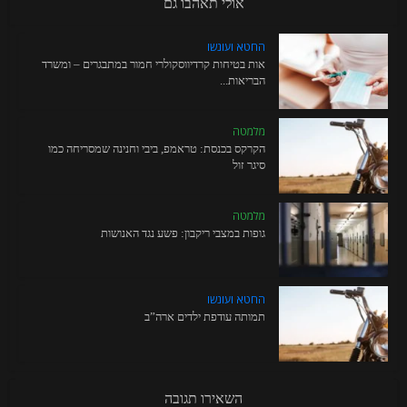
אולי תאהבו גם
החטא ועונשו
אות בטיחות קרדיווסקולרי חמור במתבגרים – ומשרד
הבריאות...
מלמטה
הקרקס בכנסת: טראמפ, ביבי וחנינה שמסריחה כמו
סיגר זול
מלמטה
גופות במצבי ריקבון: פשע נגד האנושות
החטא ועונשו
תמותה עודפת ילדים ארה”ב
השאירו תגובה