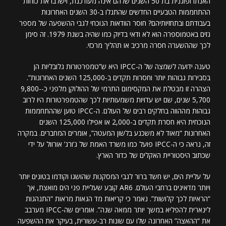
האנתרופוגנית בת 50 השנים שלהם אינה מעודכנת, וישלבו את כוחות
ההתחממות הטבעיים החדשים שהתגלו ב-30 השנים האחרונות
בעבודתם ובתחזיותיהם? חוסר הוודאות הנוכחי לגבי ההשפעה של מספר
גזים באטמוספרה הוא לא ודאי בדיוק כמו שהיה בשנת 1979. זה סימן
לכך שההשערה חסרה מרכיב או תהליך מרכזי.
טענה ידועה לשמצה של ה-IPCC היא ש”טמפרטורות גלובליות הן
בסבירות גבוהות יותר וחסרות תקדים ב-125,000 השנים האחרונות”.
הצהרה זו מבטלת את המקסימום התרמי של ההולוקן מלפני כ-9,800-
5,700 שנים, שם יש עדויות משמעותיות לכך שהטמפרטורות היו לרוב
גבוהות מההווה בחלקים רבים של העולם. ה-IPCC טוען שההתחממות
הנוכחית היא חסרת תקדים ב-2,000 או אפילו 125,000 השנים
האחרונות “מאוד לא משכנע בלשון המעטה”, אומרים המחברים. במקרה
זה, נראה כי ה-IPCC פועל כמו משרד האמת של ג’ורג’ אורוול על ידי
שכתוב היסטוריית האקלים של כדור הארץ.
על עליית הים, יש חשד ברור לגבי המסקנות שהושגו וקודמו בטונים יותר
ויותר מדאיגים ברחבי העולם. AR6 קובע שעליית פני הים מואצת, אך
“הראיות לכך קלושות”. נאמר כי קריאות מד הגאות מראות “התנהגות
לינארית להפליא במשך יותר ממאה שנה”. אומרים שה-IPCC מערבב
את “ההאצה” האחרונה שלו עם שונות רב-עשורית, בעיקר את ההשפעה