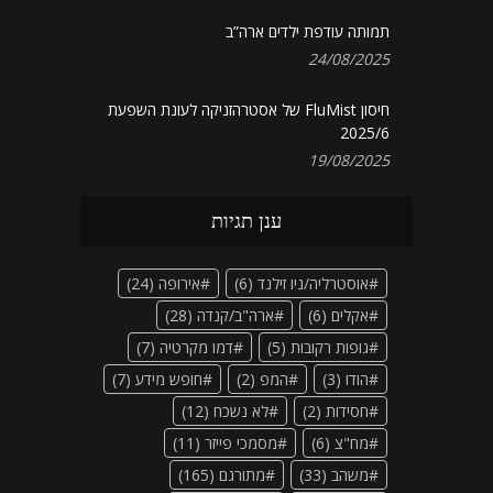
תמותה עודפת ילדים ארה”ב
24/08/2025
חיסון FluMist של אסטרהזניקה לעונת השפעת
2025/6
19/08/2025
ענן תגיות
אוסטרליה/ניו זילנד
(6)
אירופה
(24)
אקלים
(6)
ארה"ב/קנדה
(28)
גופות רקובות
(5)
דמו מקרטיה
(7)
הודו
(3)
המפ
(2)
חופש מידע
(7)
חסידות
(2)
לא נשכח
(12)
מח"צ
(6)
מסמכי פייזר
(11)
משהב
(33)
מתורגם
(165)