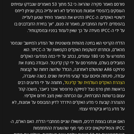
פורסם מאמר סקירה שהראה כי 52 מתוך 53 מאמרים שנבדקו עמיתים
העוסקים ב’הפסדי אסונות מנורמלים’ לא ראו עלייה בנזק שניתן לייחס
לשינויי האקלים. ה-IPCC הדגיש את המאמר היחיד שטען לעלייה
בהפסדים. לדעת המחברים, מאמר זה פגום, “אך בחירת הדובדבנים בו
על ידי ה-IPCC מעידה על כך שאין לעמוד בפניו ובמסקנותיו”.
הדו”ח הקריטי הוא בחינה מהותית ומשפטית של המדע ה’מיושב’ שנמסר
מהאו”ם, וכותרתו ‘השקפות האקלים הקפואות של ה-IPCC’. הוא
מתפרש על פני 180 עמודים, נכתב על ידי כמה ממדעני האקלים
המובילים בעולם, ומתפרסם על ידי קרן קלינטל. העבודה בוחנת את
פרויקט AR6 שהושלם לאחרונה, הכולל שלושה דוחות של קבוצות
עבודה, סינתזה וסיכום עבור קובעי מדיניות שונים. בשנה שעברה,
הצהרת האקלים העולמית של קלינטל
, חתומה על ידי מדענים רבים
בראשות חתן פרס נובל לפיזיקה פרופסור איבר ג’יאבר, משכה קהל
עצום ברשתות החברתיות, עם הכרזתה שאין מצב חירום אקלימי.
ההצהרה קובעת כי מדע האקלים הידרדר לדיון המבוסס על אמונות, לא
על מדע בריא וביקורתי עצמי.
האם אנחנו בצומת דרכים, תשאלו שניים ממחברי הדו”ח. האם האו”ם, ה-
IPCC והפוליטיקאים יבינו סוף סוף שהשערת ההתחממות