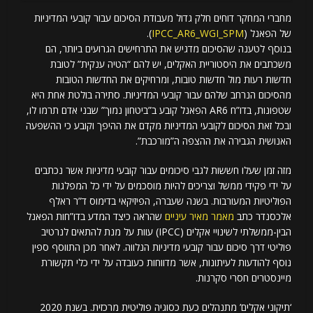
מחברי המחקר דוחים חלק גדול מעבודת הסיכום עבור קובעי המדיניות
של הפאנל (
IPCC_AR6_WGI_SPM
).
בנוסף לטענה שהסיכום מדגיש את התרחישים הגרועים ביותר, הם
משכתבים את היסטוריית האקלים, יש להם “הטיה ענקית” לטובת
חדשות רעות מול חדשות טובות, ומרחיקים את החדשות הטובות
מהסיכום הנרחב שלהם עבור קובעי המדיניות. סתירה בולטת אחת היא
שטפונות, בדו”ח AR6 הפאנל קובע ב”ביטחון נמוך” שבני אדם תרמו לו,
ובכל זאת הסיכום לקובעי המדיניות מקדם את ההיפך וקובע כי ההשפעה
האנושית הגבירה את ההצפה ה”מורכבת”.
מזה זמן שעלו חששות לגבי סיכומים עבור קובעי מדיניות אשר נכתבים
על ידי פקידי ממשל וצריכים להיות מוסכמים על ידי כל המפלגות
הפוליטיות המעורבות. בשנה שעברה, הפיזיקאי בדימוס ד”ר ראלף
אלכסנדר כתב
מאמר מאיר עיניים
שהראה כיצד המדע בדו”חות הפאנל
הבין-ממשלתי לשינויי אקלים (IPCC) עוות על מנת להתאים לנרטיב
פוליטי דרך סיכום עבור קובעי מדיניות הנלווה. לאחר מכן התווסף ספין
נוסף להודעות לעיתונות, אשר מדווחות כעובדה על ידי כלי תקשורת
מיינסטרים חסרי סקרנות.
‘תיקוני אקלים’ מתנהלים כעת כסוגיה פוליטית מרכזית. בשנת 2020