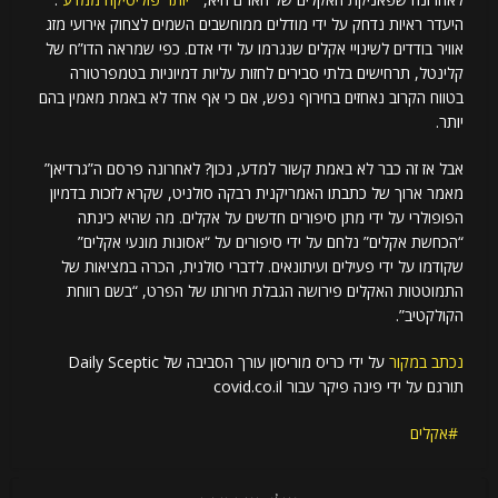
היעדר ראיות נדחק על ידי מודלים ממוחשבים השמים לצחוק אירועי מזג
אוויר בודדים לשינויי אקלים שנגרמו על ידי אדם. כפי שמראה הדו”ח של
קלינטל, תרחישים בלתי סבירים לחזות עליות דמיוניות בטמפרטורה
בטווח הקרוב נאחזים בחירוף נפש, אם כי אף אחד לא באמת מאמין בהם
יותר.
אבל אז זה כבר לא באמת קשור למדע, נכון? לאחרונה פרסם ה”גרדיאן”
מאמר ארוך של כתבתו האמריקנית רבקה סולניט, שקרא לזכות בדמיון
הפופולרי על ידי מתן סיפורים חדשים על אקלים. מה שהיא כינתה
“הכחשת אקלים” נלחם על ידי סיפורים על “אסונות מונעי אקלים”
שקודמו על ידי פעילים ועיתונאים. לדברי סולנית, הכרה במציאות של
התמוטטות האקלים פירושה הגבלת חירותו של הפרט, “בשם רווחת
הקולקטיב”.
נכתב במקור
על ידי כריס מוריסון עורך הסביבה של Daily Sceptic
תורגם על ידי פינה פיקר עבור covid.co.il
אקלים