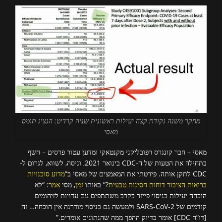
מחקר משנה נקודת קצה יעילות ראשונית שניה קרדיט: הנציג תומס
מאסי
מאסי – חבר קונגרס רפובליקני מקנטאקי ומדען עטור פרסים – חשף
בתחילה את הטעות של ה-CDC בינואר 2021, וניסה, לשווא, לגרום ל-
CDC לתקן אותה. פירטתי את המאמצים של מאסי ב”
מדוע סוכנויות
בריאות הציבור דוחות חסינות טבעית
?” באותו
זמן
, מסי
אמר
: “לא
הוכחה יעילות בניסוי פייזר בקרב משתתפים עם עדויות לזיהומים
קודמים של SARS-CoV-2 ולמעשה גם בניסוי מודרנה אין הוכחה… זה
[דו”ח CDC] אומר בדיוק ההפך ממה שהנתונים אומרים.”