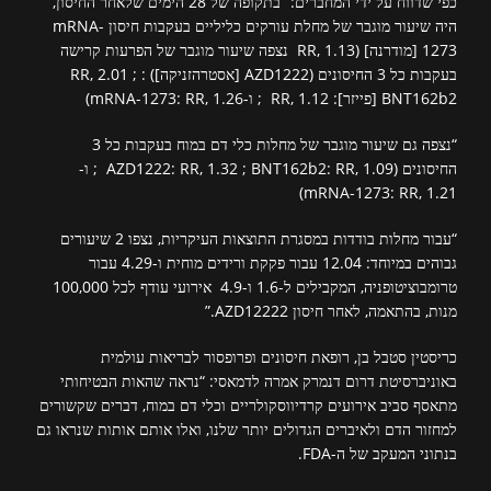
כפי שדווח על ידי המחברים: “בתקופה של 28 הימים שלאחר החיסון,
היה שיעור מוגבר של מחלת עורקים כליליים בעקבות חיסון mRNA-
1273 [מודרנה] (RR, 1.13 נצפה שיעור מוגבר של הפרעות קרישה
בעקבות כל 3 החיסונים (AZD1222 [אסטרהזניקה]) : RR, 2.01 ;
BNT162b2 [פייזר]: RR, 1.12 ; ו-mRNA-1273: RR, 1.26)
“נצפה גם שיעור מוגבר של מחלות כלי דם במוח בעקבות כל 3
החיסונים (AZD1222: RR, 1.32 ; BNT162b2: RR, 1.09 ; ו-
mRNA-1273: RR, 1.21)
“עבור מחלות בודדות במסגרת התוצאות העיקריות, נצפו 2 שיעורים
גבוהים במיוחד: 12.04 עבור פקקת ורידים מוחית ו-4.29 עבור
טרומבוציטופניה, המקבילים ל-1.6 ו-4.9 אירועי עודף לכל 100,000
מנות, בהתאמה, לאחר חיסון AZD12222.”
כריסטין סטבל בן, רופאת חיסונים ופרופסור לבריאות עולמית
באוניברסיטת דרום דנמרק אמרה לדמאסי: “נראה שהאות הבטיחותי
מתאסף סביב אירועים קרדיווסקולריים וכלי דם במוח, דברים שקשורים
למחזור הדם ולאיברים הגדולים יותר שלנו, ואלו אותם אותות שנראו גם
בנתוני המעקב של ה-FDA.