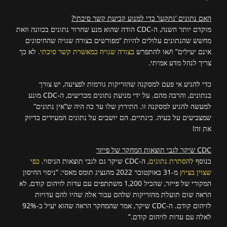
האם נתונים ‘נתקעו’ כדי למנוע קביעת קשר סיבתי?
מוקדם יותר השנה, ה-CDC הודה שהוא מנע שחרור נתונים בכוונה וזאת
מחשש שהנתונים עלולים להיות “מפורשים בצורה שגויה שהחיסונים
אינם יעילים” ו/או להתפרש
בצורה שגויה כמאשרת קשר סיבתי
. לא כך
צריך לנהל מדע אמיתי.
כדי להגיע אי פעם למסקנה שהזריקות גורמות לפציעה, יש צורך
בנתונים, והרבה מהם. על ידי מניעת נתונים מכריעים, ה-CDC מונע
למעשה להגיע למסקנה זו. התירוץ שלו עד כה היה ש”אין נתונים”
שמצביעים על בעיה. בינתיים, הם יושבים על נתונים המעידים בדיוק
את זה!
CDC שיקר לגבי תוצאות המחקר של פייזר
בנוסף
להסתרת נתונים
, ה-CDC שיקר גם לגבי תוצאות הניסוי.
כפי
שצוין בציוץ
מ-31 באוקטובר 2022 מהנציג תומס מאסי: “ניסוי החיסון
המקורי של פייזר, שהכיל 1,200 משתתפים עם עדות לזיהום קודם, לא
הראה שום תועלת מהזריקות שלהם עבור אלה שהיו להם עדויות
לזיהום קודם. ה-CDC שיקר, אמר שהמחקר הראה שהוא יעיל ב-92%
לאלה עם עדות לזיהום קודם.”