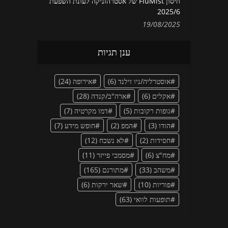
חיסון FluMist של אסטרהזניקה לעונת השפעת
2025/6
19/08/2025
ענן תגיות
אוסטרליה/ניו זילנד
(6)
אירופה
(24)
אקלים
(6)
ארה"ב/קנדה
(28)
גופות רקובות
(5)
דמו מקרטיה
(7)
הודו
(3)
המפ
(2)
חופש מידע
(7)
חסידות
(2)
לא נשכח
(12)
מח"צ
(6)
מסמכי פייזר
(11)
משהב
(33)
מתורגם
(165)
פוריות
(10)
שאר ירקות
(6)
תופעות לוואי
(63)