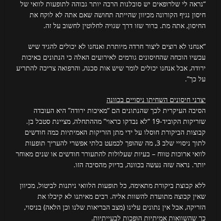
“נראה לי שלרופאים יש סובלנות הרבה יותר גבוהה לתופעות לוואי של
חיסון נגיף הקורונה מכיוון שהייתה תחושה שאם אתה לא לוקח את
החיסון, אתה מת. ברור שזו דרך שגויה לחלוטין לחשוב על זה.
“אנחנו לא רוצים ליצור חרדה מיותרת ואנחנו לא יכולים להגיד שיש
עכשיו הוכחה שהחיסונים גורמים לאירועים האלה כי הנתונים באיכות
ירודה, אבל אנחנו יכולים לומר שיש אות סכנה, והרפואה צריכה להתריע
על כך”.
יצרני חיסונים השחיתו ניסויים בכוונה
הסיבה העיקרית לכך שהנתונים הם “מאיכות ירודה” היא העובדה
שזריקות הקוביד-19 “לא נבדקו כראוי” מההתחלה, מציינת סטבל בן.
קבוצות הביקורת חוסלו על ידי מתן הזריקות האמיתיות כמה חודשים
לתוך ניסויי שלב 3, מה שהופך לכמעט בלתי אפשרי להעריך תופעות
לוואי ארוכות טווח – בעיות שעלולות להתעורר חודשים או שנים מאוחר
יותר. נראה שזה נעשה בכוונה, בדיוק מהסיבה הזו.
ללא קבוצת ביקורת מתאימה, כל תופעות הלוואי ניתנות לביטול, מכיוון
שאין קבוצה מתועדת להשוות אליה. רבים מאיתנו לא קיבלו את
הזריקה, אבל אין נתונים עלינו (מצב הבריאות שלנו וכן הלאה) בניסוי,
כך שהשוואות אמיתיות הופכות לבעייתיות.