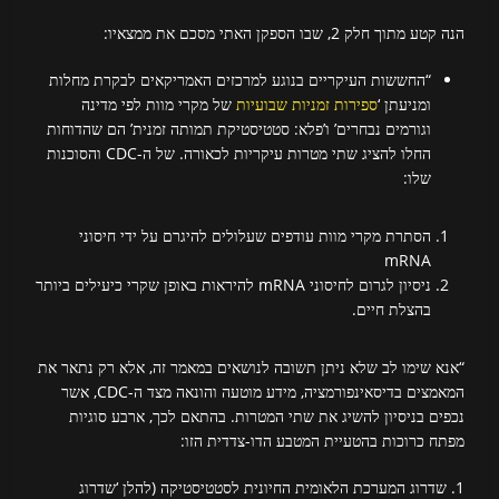
הנה קטע מתוך חלק 2, שבו הספקן האתי מסכם את ממצאיו:
“החששות העיקריים בנוגע למרכזים האמריקאים לבקרת מחלות
ומניעתן ‘
ספירות זמניות שבועיות
של מקרי מוות לפי מדינה
וגורמים נבחרים’ ו’פלא: סטטיסטיקת תמותה זמנית’ הם שהדוחות
החלו להציג שתי מטרות עיקריות לכאורה. של ה-CDC והסוכנות
שלו:
הסתרת מקרי מוות עודפים שעלולים להיגרם על ידי חיסוני
mRNA
ניסיון לגרום לחיסוני mRNA להיראות באופן שקרי כיעילים ביותר
בהצלת חיים.
“אנא שימו לב שלא ניתן תשובה לנושאים במאמר זה, אלא רק נתאר את
המאמצים בדיסאינפורמציה, מידע מוטעה והונאה מצד ה-CDC, אשר
נכפים בניסיון להשיג את שתי המטרות. בהתאם לכך, ארבע סוגיות
מפתח כרוכות בהטעיית המטבע הדו-צדדית הזו:
1. שדרוג המערכת הלאומית החיונית לסטטיסטיקה (להלן ‘שדרוג