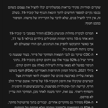
שקרים וסודיות: פקידי בריאות ממשלתיים יכלו להציל את עצמם כשהם
נכנסו נקיים למספר חודשים לתוך הונאת הנגיף של קוביד-19. בשלב
זה, אין דרך להציל פנים, שלא לדבר על הקריירה של מישהו. הסיפור
במבט חטוף:
המרכז לבקרת מחלות ומניעתן (CDC) הזהיר בפומבי כי קוביד-19
הוא אחד מ-10 גורמי המוות המובילים בילדים בגילאי 5 עד 11,
אך כאשר התבקשו להפיק את הנתונים, הם הודו שמעולם לא
ערכו ניתוח לקבוצת גיל.
ה-CDC שיקר גם לגבי תוצאות המחקר של פייזר. בעוד שטענה כי
פייזר יעיל ב-92% עבור אלו עם זיהום קודם בקוביד-19, נתוני
הניסוי בפועל לא מצאו עדות ליעילות באלה עם זיהום קודם.
ביולי 2021, מינהל המזון והתרופות האמריקני (FDA) חשף בשקט
מציאת עלייה בארבעה סוגים של תופעות לוואי חמורות אצל
קשישים שקיבלו את חיסון הקוביד-19 של פייזר: אוטם שריר הלב
חריף, קרישה תוך-וסקולרית מפושטת, טרומבוציטופניה חיסונית
ותסחיף ריאתי. עם זאת, יותר משנה לאחר מכן, המחקר הזה עדיין
לא פורסם.
ה-FDA מסתיר גם מחקרים אחרים. קבורים בתוך פרוטוקול מחקר,
ה-FDA דן בממצאים מ”מחקר עוקבה שלא פורסם על בטיחות