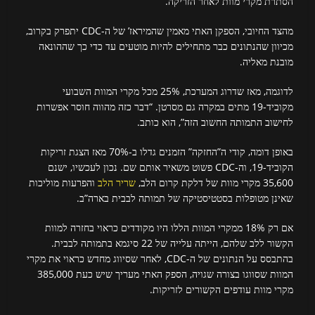
הסתרת מקרי מוות לאחר הזריקה.
מהצד החיובי, הספקן האתי מאמין שהמיראז’ של ה-CDC יתפרק בקרוב,
מכיוון שהנתונים כבר מתחילים להיות מוטעים עד כדי כך שההונאה
מובנת מאליה.
לדוגמה, מאז שדרוג המערכת, 25% מכל מקרי המוות השבועי
מקוביד-19 מתים במקרה גם מסרטן. “דבר כזה מהווה חוסר אפשרות
לחישוב התמותה החשוב הזה”, הוא כותב.
באופן דומה, קודי ה”החזקה” הזמנים גדלו ב-70% מאז הצגת זריקות
הקוביד-19, וה-CDC פשוט משאיר אותם שם. נכון לעכשיו, ישנם
35,600 מקרי מוות של דלקת קרום הלב,
שריר הלב
והפרעות מוליכות
שאינן מטופלות בסטטיסטיקה של תמותה לבבית בארה”ב.
אם רק 18% ממקרי המוות הללו היו מקודדים כראוי בחזרה למוות
הקשור ללב שלהם, הייתה עלייה של 22 סיגמא בתמותה לבבית.
בהתבסס על הנתונים של ה-CDC, לאחר שסיווג מחדש כראוי את מקרי
המוות שסווגו בצורה שגויה, הספק האתי מעריך שיש כעת 385,000
מקרי מוות עודפים הקשורים לזריקות.