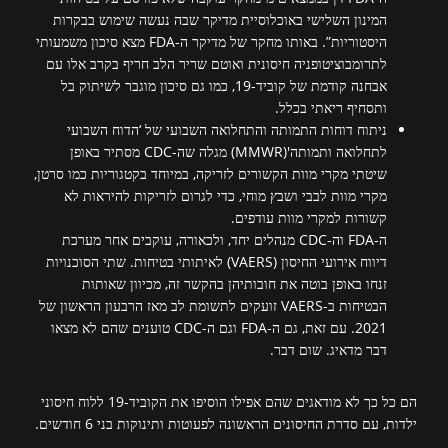
המינון השלישי באוכלוסיית מדיקר שבה נעשה שימוש בבקרות
היסטוריות”. באותו מחקר של מדיקר ה-FDA מצא סיכון משמעותי
לתרומבוציטופניה חיסונית ואוטם שריר הלב חריף בקרב אלו עם
אבחנה קודמת של קוביד-19, כמו גם סיכון מוגבר לשיתוק בל
ותסחיף ריאתי בכלל.
ניתוח דוחות התמותה והתחלואה השבועי של ‘הדוח השבועי
לתחלואה ותמותה'(MMWR) מגלה שה-CDC מסתיר באופן
שיטתי מקרי מוות הקשורים לזריקה, במיוחד בקטגוריות כמו סרטן,
מקרי מוות לבבי ושבץ מוחי, כדי לגרום לזריקות להיראות לא
קשורות למקרי מוות עודפים.
ה-FDA וה-CDC מנהלים יחד, ולכאורה, עוקבים אחר מערכת
דיווח אירועי החיסון (VAERS) לאיתותי בטיחות. שתי הסוכנויות
זנחו באופן בוטה את חובותיהן בהקשר זה, מכיוון שאותות
הבטיחות ב-VAERS זועקים לתשומת לב מאז הרבעון הראשון של
2021. עם זאת, גם ה-FDA וגם ה-CDC טוענים שהם לא מצאו
דבר מדאיג. שום דבר.
הם כל כך לא מודאגים שהם אפילו הוסיפו את הקוביד-19 ללוח חיסוני
ילדות, עם סדרת החיסונים הראשונה לפעוטות ותינוקות בני 6 חודשים.