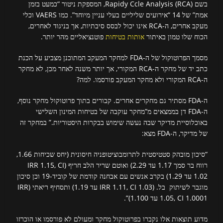
בשם Rapidy Ccle Analysis (RCA), המספקת ניטור “כמעט בזמן
אמת” של 14 “אירועים שליליים בעלי עניין מיוחד”. כמו VAERS וכלי
מעקב אחרים, ה-RCA אינו יכול לבסס סיבתיות, אך בניגוד לאחרים,
הכוח שלו טמון באיתור
אותות בטיחות
פוטנציאליים מהר יותר.
מסמך הפרוטוקול של ה-FDA למחקר המעקב המתוכנן מצביע על הכנת
כתב יד של מחקר ה-RCA המקורי, אך יותר משנה לאחר מכן, לא מחקר
ה-RCA המקורי ולא מחקר המעקב פורסמו. למה?
ה-FDA מסתיר גם מחקרים אחרים. קבורים בתוך פרוטוקול מחקר נוסף,
ה-FDA דן בממצאים מ”מחקר עוקבה של בטיחות המינון השלישי
באוכלוסיית מדיקר שבה נעשה שימוש בבקרות היסטוריות.” במחקר זה
של מדיקר, ה-FDA מצא:
“סיכון מובהק סטטיסטית לתרומבוציטופניה חיסונית (יחס שכיחות 1.66,
רווח בר סמך 1.17 עד 2.29) ואוטם שריר הלב חריף (IRR 1.15, CI
1.02 עד 1.29) בקרב אנשים עם אבחנה קודמת של קוביד-19 וכן סיכון
מוגבר לשיתוק בל. (IRR 1.11, CI 1.03 עד 1.19) ותסחיף ריאתי (IRR
1.05, CI 1.0001 עד 1.100)”.
מדוע תוצאות אלו נקברו בפרוטוקול מחקר ומעולם לא פורסמו או הוכרזו