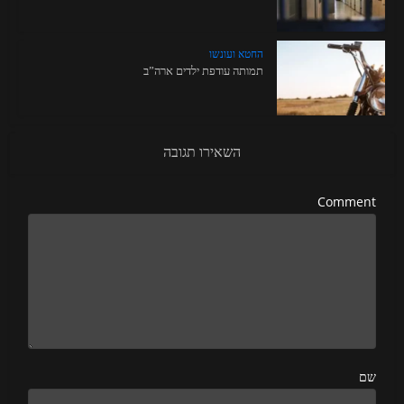
החטא ועונשו
תמותה עודפת ילדים ארה”ב
השאירו תגובה
Comment
שם