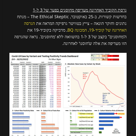
גרסת הקוביד האחרונה מעדיפה מחוסנים בפער של 3 ל-1
בחדשות קשורות, ב-25 באוקטובר, The Ethical Skeptic – מנתח
נתונים וחוקר הונאה – צייץ בטוויטר גרפיקה המראה את
הגרסה
האחרונה של קוביד-19, המכונה BQ
, מדביקה בקוביד-19 את
ה’מחוסנים” בקצב של 3 ל-1 בהשוואה ללא ‘מחוסנים’. נראה שהגרסה
הזו מעדיפה את אלה ש’חוסנו’ לאחרונה.