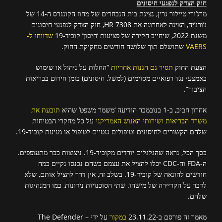
חוק הצדק לנפגעי חיסונים
מרג’ורי טיילור גרין, נציגת בית הנבחרים של מחוז הקונגרס ה-14 של
ג’ורג’יה, הציגה לאחרונה את HR 7308, חוק הצדק לנפגעי חיסונים
משנת 2022, שיחייב חקירה של פציעות ‘חיסון’ קוביד-19
שדווחו ל-
VAERS
שתושלם תוך שלושה חודשים מחקיקת החוק.
הצעת החוק
תסיר גם הגנות אחריות
“החלות על ניהול או שימוש
באמצעי נגד רפואיים מסוימים (למשל, חיסונים) בזמן חירום בבריאות
הציבור”.
אחרון חביב, ב-1 בנובמבר הודיעה ‘משמר משפט’ שהיא
תובעת את
משרד הבריאות ושירותי האנוש האמריקני
על כל מחקרי הבטיחות
שלהם הקשורים לחיסונים וטיפולים גנטיים לטיפול או מניעת קוביד-19.
בסך הכל, נראה שהגלגלים יורדים מקוביד-19. ניצוצות כבר מתעופפים.
ה-FDA וה-CDC יכלו להציל את עצמם כשהם נכנסו נקיים כמה
חודשים להונאה של קוביד-19. בשלב זה, אין דרך להציל אותם, שלא
לדבר על הקריירה של מישהו. שתי הסוכנויות נידונות, כמו המנהיגות
שלהם.
מאמר זה פורסם ב-23.11.22
במקור
על ידי The Defender –