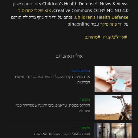
Children’s Health Defense’s News & Views אתר תחת רישיון
Creative Commons CC BY-NC-ND 4.0.
אנא שקלו לתרום ל-
Children’s Health Defense
. נכתב על ידי ד”ר ג’וזף מרקולה תורגם
על ידי
פינה פיקר
עבור pinaonline
ארה"ב/קנדה
מתורגם
אולי תאהבו גם
החטא ועונשו
אות בטיחות קרדיווסקולרי חמור במתבגרים – ומשרד
הבריאות...
מלמטה
הקרקס בכנסת: טראמפ, ביבי וחנינה שמסריחה כמו
סיגר זול
מלמטה
גופות במצבי ריקבון: פשע נגד האנושות