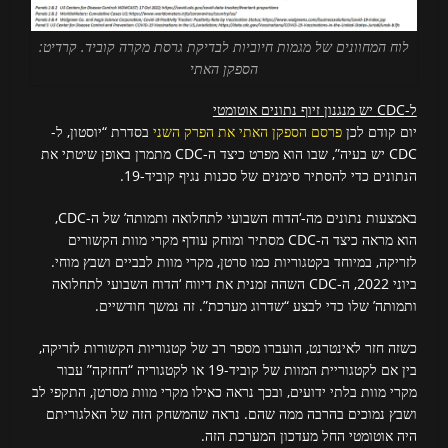
לוח המחוונים של מגמות חיוביות לבדיקת גרסת מקרה קוביד. קרדיט:
הספקן האתי
ל-CDC יש מנגנון זיוף נתונים אוטומטי
יום קודם לכן
פרסם הספקן האתי את הפרק השני
בסדרת “יוסטון, ל-
CDC יש בעיה”, שבו הוא מפרט כיצד ה-CDC מתמרן באופן שיטתי את
הנתונים כדי להסתיר סימנים של סכנות נגיף קוביד-19.
באמצעות נתונים מה-‘הדוח השבועי לתחלואה ותמותה’ של ה-CDC,
הוא מראה כיצד ה-CDC מסתיר ומוחק עודף מקרי מוות הקשורים
לזריקה, במיוחד בקטגוריות כמו סרטן, מקרי מוות לבביים ושבץ מוחי.
ביוני 2022, ה-CDC השהה זמנית את דיווח ‘הדוח השבועי לתחלואה
ותמותה’ שלו כדי לבצע “שדרוג מערכת”. זה נמשך חודשיים.
כשזה חזר לאינטרנט, הועברו מספר רב של קטגוריות הקשורות לזריקה,
בין אם לקטגוריית המוות של קוביד-19 או לקטגוריה “החזקה” עבור
מקרי מוות בלתי ידועים, ובכך נראה כאילו מקרי מוות מסרטן, התקפי לב
ושבץ נמוכים בהרבה ממה שהם. נראה שהמשחק הזה של האלגוריתם
היה אוטומטי החל מעדכון המערכת הזה.