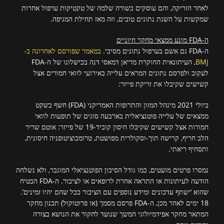
לאחר הזריקה, והם עוסקים בשורה שלמה של טקטיקות ערפול אחרות
שמקשות על השגת נתונים טובים, וזה מאז תחילת המגיפה.
ה-FDA מונע ממצאי מחקר חיוניים
ה-FDA גם אשם בערפול נתונים מסיבי.
במאמר שפורסם לאחרונה ב-
BMJ
, העיתונאית החוקרת מריאן דמאסי דנה בכישלונו של ה-FDA
לעקוב ולפרסם נתונים המראים עלייה באירועי לוואי חמורים אצל
קשישים שקיבלו את זריקת פייזר:
ביולי 2021 מינהל המזון והתרופות האמריקני (FDA) חשף בשקט
ממצאים של עלייה פוטנציאלית בארבעה סוגים של תופעות לוואי
חמורות אצל קשישים שקיבלו חיסון קוביד-19 של פייזר: אוטם שריר
הלב חריף, קרישה תוך-וסקולרית מפושטת, טרומבוציטופניה חיסונית,
ותסחיף ריאתי.
נמסרו פרטים מועטים, כמו גודל הסיכון הפוטנציאלי המוגבר, ולא נשלחה
הודעה לעיתונות או התראה אחרת לרופאים או לציבור. ה-FDA הבטיח
שהוא ‘ישתף עדכונים ומידע נוספים עם הציבור ככל שהם יהיו זמינים’.
18 ימים לאחר מכן, ה-FDA פרסם מסמך (או פרוטוקול) תכנון מחקר
המתאר מחקר אפידמיולוגי המשך שנועד לחקור את הנושא בצורה