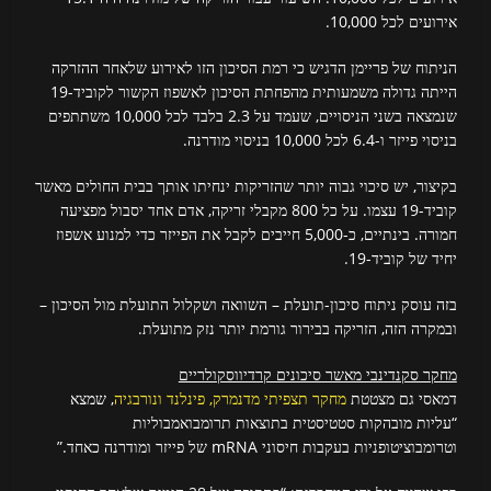
אירועים לכל 10,000.
הניתוח של פריימן הדגיש כי רמת הסיכון הזו לאירוע שלאחר ההזרקה
הייתה גדולה משמעותית מהפחתת הסיכון לאשפוז הקשור לקוביד-19
שנמצאה בשני הניסויים, שעמד על 2.3 בלבד לכל 10,000 משתתפים
בניסוי פייזר ו-6.4 לכל 10,000 בניסוי מודרנה.
בקיצור, יש סיכוי גבוה יותר שהזריקות ינחיתו אותך בבית החולים מאשר
קוביד-19 עצמו. על כל 800 מקבלי זריקה, אדם אחד יסבול מפציעה
חמורה. בינתיים, כ-5,000 חייבים לקבל את הפייזר כדי למנוע אשפוז
יחיד של קוביד-19.
בזה עוסק ניתוח סיכון-תועלת – השוואה ושקלול התועלת מול הסיכון –
ובמקרה הזה, הזריקה בבירור גורמת יותר נזק מתועלת.
מחקר סקנדינבי מאשר סיכונים קרדיווסקולריים
דמאסי גם מצטטת
מחקר תצפיתי מדנמרק, פינלנד ונורבגיה
, שמצא
“עליות מובהקות סטטיסטית בתוצאות תרומבואמבוליות
וטרומבוציטופניות בעקבות חיסוני mRNA של פייזר ומודרנה כאחד.”