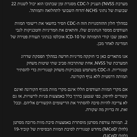
מערכת NVSS’) העניק ל-CDC מסגרת זמן שבתוכו הוא יכול לשנות 22
שבועות של נתוני NCHS-‘הדוח השבועי לתחלואה ותמותה’.
במהלך חלון ההזדמנויות הזה ה-CDC הסיר בחשאי את רישומי המוות
העודפים ממסד הנתונים שלו, והתאים את המדיניות והטכניקות לגבי
האופן שבו קודי התמותה של ICD-10 אוכלסו בנתוני תעודת פטירה של
המדינה לאחר מכן.
אנו מתארים כאן כי חוקקה מדיניות חדשה במהלך הפסקת שדרוג
המערכת של NVSS, אחת שהתרכזה סביב שתי שיטות משחק
קטגוריות. ה-CDC משתמש בטכניקות משחק קטגוריות כדי להסתיר
תמותה דרמטית ללא נגיף הקורונה.
אם מקרי המוות העודפים הללו אינם מקרי מוות מנגיף הקורונה ואינם
קשורים לחיסון, כפי שנטען בדרך כלל באמצעות פניות לרשויות, אז גם
לא צריכה להיות סיבה להסתיר את הרישומים הקשורים אליהם. ובכל
זאת, זה בדיוק מה שקורה.
2. תמותה עודפת מסרטן מוסתרת באמצעות סיבת מוות מרובה מסרטן
(להלן ‘MCoD’) מחדש קטגורית לסיבת המוות הבסיסית של קוביד-19
(להלן ‘UCoD’).