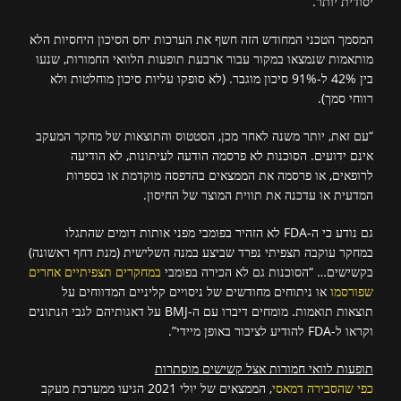
יסודית יותר.
המסמך הטכני המחודש הזה חשף את הערכות יחס הסיכון היחסיות הלא
מותאמות שנמצאו במקור עבור ארבעת תופעות הלוואי החמורות, שנעו
בין 42% ל-91% סיכון מוגבר. (לא סופקו עליות סיכון מוחלטות ולא
רווחי סמך).
“עם זאת, יותר משנה לאחר מכן, הסטטוס והתוצאות של מחקר המעקב
אינם ידועים. הסוכנות לא פרסמה הודעה לעיתונות, לא הודיעה
לרופאים, או פרסמה את הממצאים בהדפסה מוקדמת או בספרות
המדעית או עדכנה את תווית המוצר של החיסון.
גם נודע כי ה-FDA לא הזהיר בפומבי מפני אותות דומים שהתגלו
במחקר עוקבה תצפיתי נפרד שביצע במנה השלישית (מנת דחף ראשונה)
בקשישים… “הסוכנות גם לא הכירה בפומבי
במחקרים תצפיתיים אחרים
שפורסמו
או ניתוחים מחודשים של ניסויים קליניים המדווחים על
תוצאות תואמות. מומחים דיברו עם ה-BMJ על דאגותיהם לגבי הנתונים
וקראו ל-FDA להודיע ​​לציבור באופן מיידי”.
תופעות לוואי חמורות אצל קשישים מוסתרות
כפי שהסבירה דמאסי
, הממצאים של יולי 2021 הגיעו ממערכת מעקב