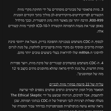
3. מוות פתאומי של מבוגרים מוסתרים על ידי החזקת מקרי מוות
הקשורים לפריקרדיטיס-מיוקרדיטיס-לב מוליך בתוך הקודים הזמנית
R00-R99, הרבה יותר זמן מאשר היה נהוג היסטורית, ובכך מדלדל
באופן שגוי את מגמת התמותה הקשורה ל-ICD-10 למקרי מוות קשורים
אלה.
לבסוף, ה-CDC משתמש בטכניקה ההפוכה בדיוק, מנצל את ייחוסי סיבת
המוות מרובים ומוסיף גם מקרי מוות פיקטיביים לחלוטין, על מנת לגרום
לחיסוני ה-mRNA שלו להיראות בעלי ביצועים טובים יותר מהם.
4. ה-CDC משתמש במשחקים קטגוריים של סיבת מוות, ויוצר ספירות
מוות חדשות, על מנת לזייף מראה שהלא מחוסנים מתים בקצב פי 12
מזה של המחוסנים”.
עלייה של 22 סיגמה במקרי מוות לבביים
המאמר מכיל המון תרשימים וגרפים ופרטים נוספים למי שרוצה
להתעמק. אבל לסיכום, הניתוח שבוצע על ידי The Ethical Skeptic
מעלה שאלות רציניות לגבי הטיפול של ה-CDC בנתוני תמותה, שכן
נראה שהוא עושה מניפולציות סטטיסטיקות במיוחד עבור המטרה של