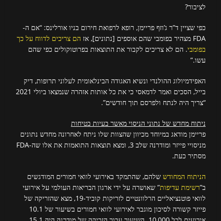
לציבור?
כפי שציין ד”ר ג’וזף פריימן, רופא לרפואת חירום בניו אורלינס: “אם ה-
FDA מצהיר בפומבי שהם אוספים [נתונים], אז
הם צריכים לדווח על כך
בפומבי
. הם לא צריכים לקבור את התוצאות בפרוטוקולים כפי שהם
עשו.”
האפידמיולוג ההולנדי ונשיא האגודה הבינלאומית לעלוני תרופות, דיק
בייל, הסכים ואמר לדמאסי כי את כל אותות אזהרה שנמצאו ביולי 2021
“צריך היה לנתח ולפרסם תוך חודשים”.
ניתוח מחדש של נתוני הניסוי מאשר בעיות בטיחות
פריימן מודאג במיוחד מכיוון שהצוות שלו ניתח לאחרונה מחדש נתונים
מניסויי פייזר ומודרנה שלב 3, ומצא תוצאות התואמות את אלו שה-FDA
מסתיר כעת.
הניתוח המחודש
שלהם, שהתמקד באירועי לוואי חמורים המודגשים
ב”
רשימת עדיפות
” שאושרה על ידי ארגון הבריאות העולמי על אירועי
לוואי פוטנציאליים הרלוונטיים לזריקות קוביד-19, מצא שהזריקה של
פייזר קשורה לסיכון מוגבר לאירועי לוואי חמורים בשיעור של 10.1
אירועים לכל 10,000. השיעור עבור הזריקה של מודרנה היה 15.1