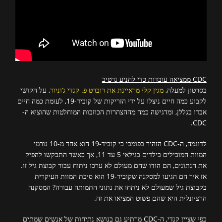
CDC ממציאה עובדות כדי להניע נרטיב
בסרטון למעלה,
מגין קלי מראיינת את רוברט פ. קנדי ג’וניור
, על הקושי
לקבוע כמה חיים ניצלו על ידי הזריקות של קוביד-19, לעומת כמה חיים
אבדו בגללן, ומדגישה כמה מההצהרות הכוזבות המוחלטות שהוציא ה-
CDC.
לדוגמה, ה-CDC הזהיר בפומבי כי קוביד-19 הוא אחד מ-10 גורמי
המוות המובילים בילדים בגילאי 5 עד 11, אך כאשר התבקשו להפיק
את הנתונים, הם הודו שהם מעולם לא ערכו ניתוח עבור קבוצת גיל זו.
אז איך הם הגיעו למסקנה שקוביד-19 הוא סיבת המוות העיקרית
בקבוצת גיל שמעולם לא ניתחו את נתוני התמותה עבורה? המסקנה
הרציונלית היא שהם פשוט המציאו את זה.
כפי שציין קנדי, ה-CDC מרתיע גם בנושא נתיחות של אנשים שמתים