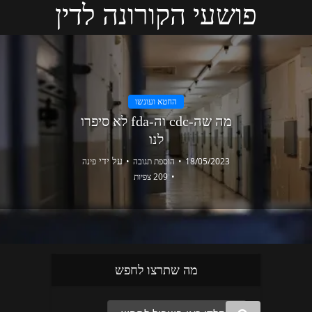
פושעי הקורונה לדין
החטא ועונשו
מה שה-cdc וה-fda לא סיפרו
לנו
על ידי
18/05/2023
הוספת תגובה
פינה
209 צפיות
מה שתרצו לחפש