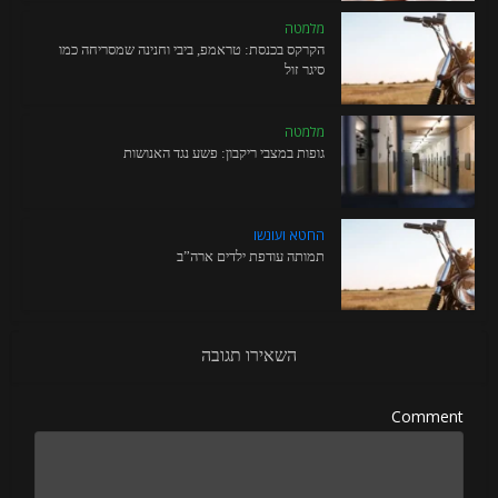
מלמטה
הקרקס בכנסת: טראמפ, ביבי וחנינה שמסריחה כמו
סיגר זול
מלמטה
גופות במצבי ריקבון: פשע נגד האנושות
החטא ועונשו
תמותה עודפת ילדים ארה”ב
השאירו תגובה
Comment