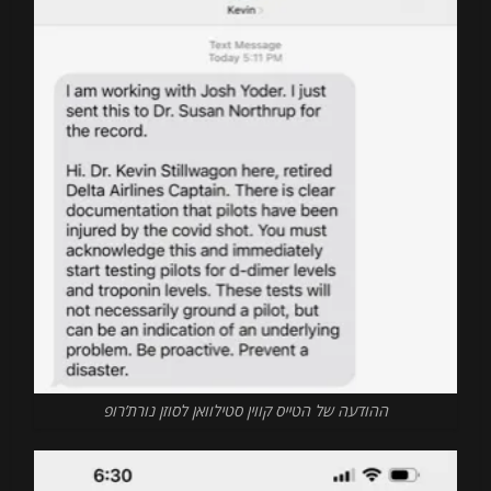
ההודעה של הטייס קווין סטילוואן לסוזן נורת’רופ