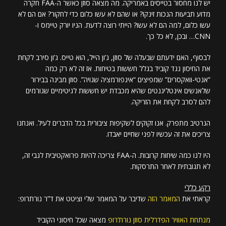
יש לנו מחסור בטייסים באמריקה. מה מצאה סוזן כאשר ה-FAA חקרה
מדוע תביעות הנכות זינקו? או שהם לא עשו כלום כדי לחקור? אם הם לא
עשו כלום, למה הם לא עשו? הייתי רוצה לדעת. הניו יורק טיימס ו-
CNN… ובכן, לא כל כך.
לבסוף, האם ידעתם שבעלה של סוזן, ג’ון הייל, הוא טייס. ג’ון סירב לקחת
את החיסון נגד קוביד בגלל חששות בטיחות. אז זה לא רק כמה
“אנטי-וואקסרים” שמפיצים “אינפורמציה שגויה”. סוזן מבינה בבירור
שלאנשים אינטליגנטים שהיא מכבדת יש חששות לגיטימיים שגורמים
להם לסרב לקחת את הזריקה.
הנרטיב מתפרק. אנו זקוקים לשקיפות ציבורית בכל הדברים לעיל. ואנחנו
צריכים את זה עכשיו לפני שחיים יאבדו.
היו לנו כמה שיחות קרובות. ה-FAA צריכה להיות פרואקטיבית לגבי זה,
לא תגובתית לאחר התרסקות.
רקע כללי
קראתי את
המאמר הזה
שדיבר על המאמר שלי וציטט את ד”ר נורתרופ:
מנתחת האוויר הפדרלית סוזן נורת’רופ
מצאה שכל חיסוני הקוביד