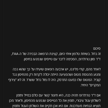
סיכום
זה גדול. בשיחת טלפון איתי היום, קצינת הרפואה הבכירה של ה-FAA,
ד”ר סוזן נורת’רופ, הסכימה לדבר עם טייסים שנפגעו בחיסון.
לאחד מהם, קודי פלינט, יש ארבעה רופאים שיעידו על כך שהוא נכה
ומנוע מהטסת מטוס ושהפציעה הייתה יכולה לקרות רק מהחיסון נגד
קוביד. המטוס שלו כמעט התרסק. היה לו מזל גדול ששרד. זה לא “צירוף
המקרים” היחיד.
אם ד”ר נורת’רופ תהיה כנה, היא תיצור קשר עם כולם במייל ותזמן
לשולחן עגול ציבורי, תזמין את כל הטייסים שנפגעו מהחיסון, ולאחר מכן
תוציא הנחיות מעודכנות. אם היא אכן תקיים את השולחן העגול ותזמין