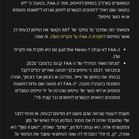
המאושרים בארה”ב בטוחים לטייסים, אמר ה-FAA, בטענה כי “לא
נמצאה שום ראיה” לסיבוכים הקשורים לחיסון שגרמו ל”תאונות מטוסים
או אי כושר טייסים”.
והמאמר הזה שמדבר על מחקר של MIT הקושר את החיסון לבעיות לב
ואשר מתייחס
לחקירת ה-FAA על תקרית השלג
. זה אומר:
ה-FAA לא ענתה ל-Just the News אם היא חוקרת את תקרית
שלג.
“מנתח האוויר הפדרלי של ה-FAA קבעה בדצמבר 2020
ובפברואר 2021 כי טייסים ובקרי תנועה אוויריים יכולים לקבל
בבטחה את החיסון של פייזר, מודרנה או ג’ונסון אנד ג’ונסון”, אמרה
הסוכנות בהצהרה מוכנה. “ה-FAA לא מצאה שום עדות לתאונות
מטוסים או לאי כושר של טייסים שנגרמו על ידי טייסים הסובלים
מסיבוכים רפואיים הקשורים לחיסונים נגד קוביד-19”.
חשבתי לעצמי שנראה שהם פשוט לא מודעים לבעיות. אז פניתי לחבר
שלי שחשבתי שיהיה לו את מספר הטלפון הנייד האישי של סוזן
והתקשרתי אליה. היא ענתה לטלפון, “שלום”. שאלתי, “האם זו סוזן?” היא
אמרה, “כן, מי זה?” הסברתי לה שאני העיתונאי ששבר את הסיפור על