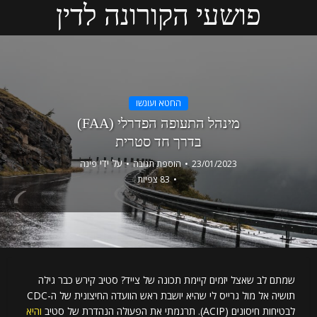
פושעי הקורונה לדין
החטא ועונשו
מינהל התעופה הפדרלי (FAA)
בדרך חד סטרית
על ידי
23/01/2023
הוספת תגובה
פינה
83 צפיות
שמתם לב שאצל יזמים קיימת תכונה של צייד? סטיב קירש כבר גילה
תושיה אל מול גרייס לי שהיא יושבת ראש הוועדה החיצונית של ה-CDC
לבטיחות חיסונים (ACIP). תרגמתי את הפעולה הנהדרת של סטיב
והיא