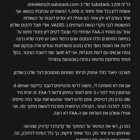
כל זה זמין ב-Substack שלי ב-stevekirsch.substack.com
אשמח לדון בכל אחד מיותר מ-1,000 המאמרים שכתבתי בנושא. אף
אחד בעולם לא ידון איתי. הם אפילו לא יכולים לענות על השאלות
הפשוטות לגבי מקרי המוות העודפים ב-VAERS. אולי תוכל להקים שולחן
עגול עם מומחי ה-FAA ועמיתיי כדי שנוכל לקיים דיון ציבורי פתוח על
בטיחות החיסונים הללו והנזקים שהם גרמו? האם יש סיבה שלא נרצה
לדעת את האמת כאן? כולם נמנעו משולחנות עגולים אלה ובמקום זאת
צנזרו אנשים עם דעות מנוגדות. אני לא חושב שזה לטובת הציבור, נכון?
ממתי מחלוקות מדעיות נפתרו באמצעות צנזורה?
תארגני פאנל כזה? אספק תריסר מומחים מוסמכים לצד שלנו בשולחן.
אם את לא מאמינה לי, פשוט דרשי מהטייסים לעבור בדיקות d-dimer
וטרופונין מיד לפני ו-3 ימים לאחר החיסון ולדווח ל-FAA. זה יוכיח מיד
שזה גורם נזק לטייסים. אתם תדעו לאחר שתעשו זאת עבור כמה טייסים
בלבד. למרבה הצער, הקהילה הרפואית מסרבת לעשות מחקר כזה. אני
אפילו אשלם את העלויות אם ה-FAA לא רוצה.
כמו כן, ראי את הסיפור על המחקר של קליבלנד קליניק שמראה
שהחיסון גורם יותר נזק: ככל שיותר זריקות, כך גדל הסיכוי להידבק, מה
שאומר שיש לעצור את החיסונים.