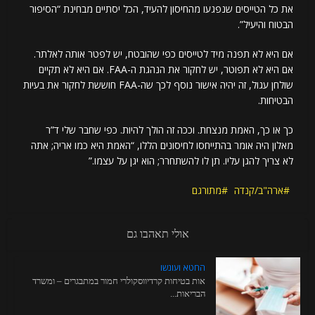
את כל הטייסים שנפגעו מהחיסון להעיד, הכל יסתיים מבחינת “הסיפור
הבטוח והיעיל”.
אם היא לא תפנה מיד לטייסים כפי שהובטח, יש לפטר אותה לאלתר.
אם היא לא תפוטר, יש לחקור את הנהגת ה-FAA. אם היא לא תקיים
שולחן עגול, זה יהיה אישור נוסף לכך שה-FAA חוששת לחקור את בעיות
הבטיחות.
כך או כך, האמת מנצחת. וככה זה הולך להיות. כפי שחבר שלי ד”ר
מאלון היה אומר בהתייחסו לחיסונים הללו, “האמת היא כמו אריה; אתה
לא צריך להגן עליו. תן לו להשתחרר; הוא יגן על עצמו.”
ארה"ב/קנדה
מתורגם
אולי תאהבו גם
החטא ועונשו
אות בטיחות קרדיווסקולרי חמור במתבגרים – ומשרד
הבריאות...