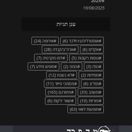
2025/6
19/08/2025
ענן תגיות
אוסטרליה/ניו זילנד
(6)
אירופה
(24)
אקלים
(6)
ארה"ב/קנדה
(28)
גופות רקובות
(5)
דמו מקרטיה
(7)
הודו
(3)
המפ
(2)
חופש מידע
(7)
חסידות
(2)
לא נשכח
(12)
מח"צ
(6)
מסמכי פייזר
(11)
משהב
(33)
מתורגם
(165)
פוריות
(10)
שאר ירקות
(6)
תופעות לוואי
(63)