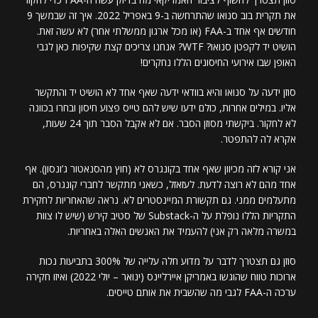
את תקרית בוב סנואו שהתרחשה ב-9 באפריל 2022. איך זה שבמשך 9
חודשים אף אחד ב-FAA (או מכל ארגון ממשלתי אחר) לא עשה זאת.
הושיט יד לקפטן סנואו? WTF? אנחנו צריכים קצת שקיפות כאן לגבי
האופן שבו אירועי החיסונים הללו נחקרים!
סוזן ידעה על סנואו והיא בוודאי ידעה שאף אחד לא הושיט יד והתקשר
אליו. במילים אחרות, כולם ידעו שיש להם טייס פצוע חיסון ובחרו בכוונה
לא לחקור. ביקשתי מסוזן הסבר. אם לא אקבל הסבר תוך 24 שעות,
אקרא לה להתפטר.
אני קורא לזה מכיוון שאף אחד בקונגרס לא (חוץ מהסנאטור ג’ונסון). אף
אחד מהם לא רוצה לדעת. לעזאזל, כשאני מתקשר לחברי קונגרס, הם
מתעלמים ממני. גם תקשורת המיינסטרים לא. נראה שהאחריות לחקירת
התקריות הללו נופלת על ה-Substack של סטיב קירש (שיש לו צוות
במשרה מלאה רק אני) להעמיד את האנשים האלה באחריות.
סוזן גם תצטרך לדבר על מדוע חלה עלייה של 300% בתביעות נכות
ארוכות טווח שהוגשו באמריקן איירליינס (ינואר – יולי 2022) ואיזו חקירה
ערכה ה-FAA לגבי מה שהשבית את אותם טייסים.