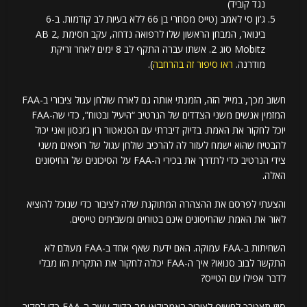
נגד קוביד)
ג’ון סי לאמב (טייס מסחרי בן 66 ללא בעיות לב קודמות. ב-6
בינואר, המבחן הראשון שלו לרפואה נדחה, עקב חסימת AB 2,
Mobitz סוג 2. אשתו עברה התקף לב 8 ימים לאחר זריקת
מודרנה.
ראו סיפור זה בהרחבה
).
חשוב מכך, במייל הזה, הזמנתי אותה גם לארח שולחן עגול ציבורי ב-FAA
המזמין אנשים משני הצדדים של הנרטיב “היעיל ובטוח”, כדי שה-FAA
יוכל לחקור את האמת. בדיוק דיברתי עם הסנאטור רון ג’ונסון ואני יכול
להבטיח שהוא ישמח לעזור לה להרכיב שולחן עגול של רופאים משני
צידי הנרטיב כדי לתדרך את בכירי ה-FAA על הסיכונים של החיסונים
האלה.
והצעתי לפרסם את ההצהרה המתוקנת שלה לציבור כדי שנוכל להוציא
לאור את האמת שהחיסונים אינם בטוחים ומשביתים טייסים.
השחיתות ב-FAA עמוקה. האם ידעת שאף אחד ב-FAA מעולם לא
התקשר לבוב סנואו? איך ה-FAA יכולה לחקור את התקרית הזו מבלי
לדבר אפילו עם הטייס?
סוזן תצטרך לחשוף לציבור האמריקאי מה בדיוק עשה ה-FAA כדי לחקור