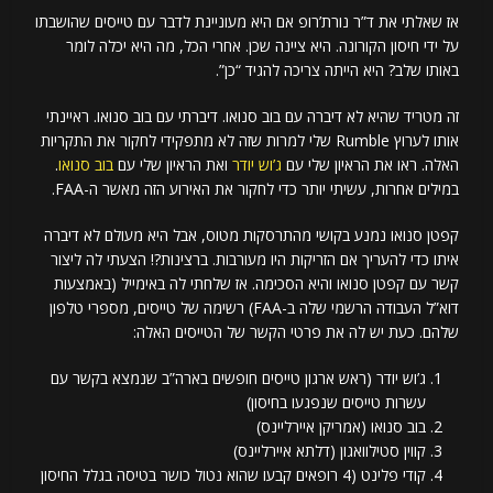
אז שאלתי את ד”ר נורת’רופ אם היא מעוניינת לדבר עם טייסים שהושבתו
על ידי חיסון הקורונה. היא ציינה שכן. אחרי הכל, מה היא יכלה לומר
באותו שלב? היא הייתה צריכה להגיד “כן”.
זה מטריד שהיא לא דיברה עם בוב סנואו. דיברתי עם בוב סנואו. ראיינתי
אותו לערוץ Rumble שלי למרות שזה לא מתפקידי לחקור את התקריות
האלה. ראו את הראיון שלי עם
ג’וש יודר
ואת הראיון שלי עם
בוב סנואו
.
במילים אחרות, עשיתי יותר כדי לחקור את האירוע הזה מאשר ה-FAA.
קפטן סנואו נמנע בקושי מהתרסקות מטוס, אבל היא מעולם לא דיברה
איתו כדי להעריך אם הזריקות היו מעורבות. ברצינות?! הצעתי לה ליצור
קשר עם קפטן סנואו והיא הסכימה. אז שלחתי לה באימייל (באמצעות
דוא”ל העבודה הרשמי שלה ב-FAA) רשימה של טייסים, מספרי טלפון
שלהם. כעת יש לה את פרטי הקשר של הטייסים האלה:
ג’וש יודר (ראש ארגון טייסים חופשים בארה”ב שנמצא בקשר עם
עשרות טייסים שנפגעו בחיסון)
בוב סנואו (אמריקן איירליינס)
קווין סטילוואגון (דלתא איירליינס)
קודי פלינט (4 רופאים קבעו שהוא נטול כושר בטיסה בגלל החיסון