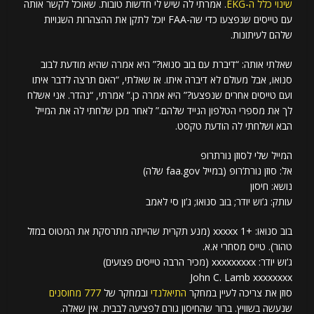
שינוי כלל ה-EKG
. אמרתי לה שיש לי חדשות טובות. שאוכל לקשר אותה
עם טייסים שנפצעו כדי שה-FAA יוכל לתקן את ההצהרות השגויות
שלהם לעיתונות.
שאלתי אותה: “דיברת עם בוב סנואו?” היא אמרה שהיא מודעת לבוב
סנואו, אבל מעולם לא דיברה איתו. אז שאלתי, “האם תרצה לדבר איתו
ועם טייסים אחרים שנפצעו?” היא אמרה כן.” אמרתי, “נהדר. אני אשלח
לך את מספרי הטלפון הנייד שלהם.” לאחר מכן שלחתי לה את המייל
הבא ושלחתי לה הודעת טקסט.
המייל שלי לסוזן נורתרופ
אל: סוזן נורת’רופ (במייל faa.gov שלה)
נושא: חיסון
עותק: ג’וש יודר; בוב סנואו; ג’ון סי לאמב
בוב סנואו: +1 xxxxx (מנע תקרית שהייתה מתרסקת את המטוס במזל
טהור). טייס מסחרי א.א.
ג’וש יודר: xxxxxxxxx (מכיר הרבה טייסים פצועים)
John C. Lamb xxxxxxxx
סוזן את צריכה לעיין במחקר
התיאלנדי
ובמחקר של
777 מחוסנים
שנעשה בשוויץ. ברור שהחיסון גורם לפציעה לבבית. אין שאלה.