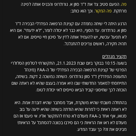
פה
. הפעם סטיב צד את ד”ר סוזן א. נורת’רופ והכניס אותה לפינה
מרתקת.
פה המקור
. וכך הוא כותב:
הרגע היתה לי שיחה נחמדה עם קצינת הרפואה הפדרלי הבכירה ד”ר
סוזן א. נורת’רופ. עד הסוף, היא כבר לא יכולה לומר, “לא ידעתי”. אם היא
לא תפעל עכשיו, יש להעמיד אותה לדין על סיכון חיי טייסים. אם לא
תהיה חקירה, ראשים צריכים להתגלגל.
תקציר מנהלים
בשעה 10:15 בבוקר ביום שבת 21.1.2023, התקשרתי לטלפון הסלולרי
הפרטי של קצינת הרפואה הבכירה הפדרלי של ה-FAA (מינהל
התעופה הפדרלי) ד”ר סוזן נורת’רופ. השיחה נמשכה 2 דקות. בשיחה,
התייחסתי למאמר החדשותי שבו היא אמרה בעצם שהיא לא ראתה שום
הוכחה לכך שחיסוני קוביד הביאו טייסים לאי יכולת לטוס.
בהתחלה חשבתי שהיא משקרת, אבל מסתבר שהיא דוברת אמת. היא
לא ראתה ראיות כי למרות שהיא הודתה בשיחה שהיא ידעה על בוב
סנואו, אף אחד ב-FAA מעולם לא טרח להתקשר אליו. אי פעם! אז הם
מעולם לא ראו את הראיות כי הם סירבו בכוונה להסתכל על הראיות!
מבינים את זה? כך עובד המדע.