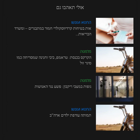
אולי תאהבו גם
החטא ועונשו
אות בטיחות קרדיווסקולרי חמור במתבגרים – ומשרד
הבריאות...
מלמטה
הקרקס בכנסת: טראמפ, ביבי וחנינה שמסריחה כמו
סיגר זול
מלמטה
גופות במצבי ריקבון: פשע נגד האנושות
החטא ועונשו
תמותה עודפת ילדים ארה”ב