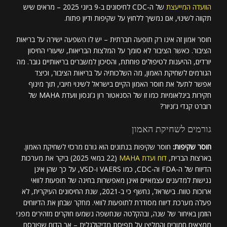
הוועדה המייעצת
של ה-CDC לחיסונים ב-9 ביוני 2025 – מראים שיש
תקווה לשינוי, אם נמשיך ללחוץ על שקיפות ודיון פתוח.
חוסר אמון זה אינו רק תופעה חברתית – יש לו השפעה ישירה על בריאות
הציבור. כאשר הציבור לא סומך על המלצות הבריאות, שיעורי החיסון
יורדים, ההיענות לטיפולים פוחתת, והסיכון למשברים בריאותיים גובר. מה
הגורמים לשחיקת האמון, מה השלכותיה על בריאות הציבור, וכיצד
אפשר לתעל את חוסר האמון הקיים בישראל לשינוי חיובי, תוך מינוף
חקירות בינלאומיות כמו זו של הסנאטור רון ג’ונסון וועדת MAHA של
רוברט קנדי ג’וניור?
גורמים לשחיקת האמון
חוסר שקיפות:
חוסר שקיפות בנתונים הוא גורם מרכזי לשחיקת האמון.
בארצות הברית,
דוח ועדת MAHA
(22 במאי 2025) ביקר את מערכות
הדיווח של ה-FDA וה-CDC, כמו VAERS ו-VSD, על כך שהן אינן
נגישות למדענים עצמאיים ואינן מאפשרות בחינה של תופעות לוואי
ארוכות טווח. בישראל, נחשף כי ב-2021, שנת החיסונים העיקרית, לא
פעלה מערכת דיווח מסודרת לתופעות לוואי. מחקר שבחן את הדיווחים
הוזמן באיחור של שנה, ובהקלטה שנחשפה נשמעו חוקרים מזהירים מפני
ממצאים חמורים והמליצו על תפיסת מדיקולגלית – אך הדוח שפורסם