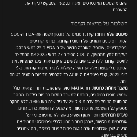
שהם מושפעים מאינטרסים תאגידיים, צעד שמבקש לנקות את
המערכת.
השלכות על בריאות הציבור
סיכונים שלא דווחו:
חקירת הסנאט של ג’ונסון חשפה שה-FDA וה-CDC
הסתירו סיכונים חמורים של חיסוני הקורונה, כמו מיוקרדיטיס
ופריקרדיטיס, שהובילו לאזהרה חדשה של ה-FDA ב-25 במאי 2025.
בעקבות לחץ מתמשך, ה-CDC הסיר ב-27 במאי 2025 את ההמלצה
לחיסוני קורונה לילדים בריאים ולנשים בהריון בריאות, צעד שמפחית את
הסיכונים לקבוצות אלה אך מעלה שאלות לגבי המלצות קודמות. ב-9
ביוני 2025, קנדי פיטר את ה-ACIP כדי להבטיח מדיניות חיסונים בטוחה
יותר.
משבר מחלות כרוניות:
דוח MAHA טוען שהתערבות יתר רפואית, כולל
שימוש מופרז בחיסונים, תורמת למשבר מחלות כרוניות בילדות. מספר
החיסונים המומלצים עלה מ-3 ל-29 עד גיל שנה מאז 1986, ללא מחקר
מספיק על השפעות ארוכות טווח, מה שמעלה חששות בקרב הורים.
פערים חברתיים:
חוסר אמון משפיע באופן לא פרופורציונלי על
אוכלוסיות מוחלשות, שבהן חוסר ביטחון כלכלי ופסיכולוגי מחמיר את
הבעיה. שכן אוכלוסיות אלה נוטות פחות לפנות לטיפול, מה שמגביר
פערים בבריאות.