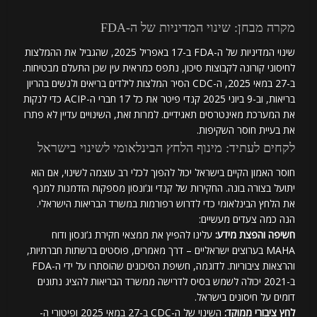
מקרה מבחן: שינוי המדיניות של ה-FDA
שינוי המדיניות של ה-FDA ב-17 באפריל 2025, שהגביל את ההמלצות
לחיסוני קורונה לקבוצות סיכון, נתפס כמראית עין שכן התעלם מבטיחות.
ב-27 במאי 2025, ה-CDC הסיר המלצות לילדים בריאים ולנשים בהריון
בריאות, וב-9 ביוני 2025 קנדי פיטר את כל 17 חברי ה-ACIP כדי לנקות
את המערכת מאינטרסים תאגידיים. למרות זאת, השינויים עדיין לא פתרו
את בעיית חוסר השקיפות.
לקחים לעתיד: מינוף הלחץ הבינלאומי לשינוי בישראל
חוסר האמון הקיים בישראל יכול להפוך לכלי רב עוצמה לשינוי, אם הוא
יתועל בצורה בונה. החקירות של קנדי וג’ונסון מספקות הזדמנות למנף
את הלחץ הבינלאומי כדי לדרוש רפורמות במשרד הבריאות הישראלי.
הנה כמה צעדים מעשיים:
חשיפה והפצת מידע:
עלינו להפיץ את ממצאי חקירת ג’ונסון ודוח
MAHA בערוצים ישראליים – דרך מאמרים, פוסטים ברשתות חברתיות,
והרצאות ציבוריות. לדוגמה, חשיפת הסיכונים שהוסתרו על ידי ה-FDA
ב-2021 יכולה לשמש בסיס לדרישה ממשרד הבריאות להציג נתונים
דומים על חיסונים בישראל.
לחץ ציבורי ממוקד:
השינוי של ה-CDC ב-27 במאי 2025 ופיטורי ה-