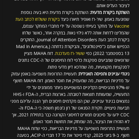
לציבור העלים אותם.
השתקת ביקורת מדעית:
השתקת ביקורת מדעית היא בעיה נוספת
שפוגעת באמון. שיר-רז ואופיר תיארו כיצד
ביקורת ששלחו לכתב העת
Vaccine
על מחקר בעייתי נשפטה על ידי מחברי המחקר עצמם,
שהמליצו לדחות אותה ללא גילוי נאות. במקרה אחר, כאשר שלחו
ביקורת לכתב העת Journal of Attention Disorders, החוקרים
הכפישו אותם כ”סיינטולוגים”, והביקורת נדחתה (Mad In America,
13 בספטמבר 2022) כפי
ששיר-רז מעדכנת
. דוח MAHA מציין
שרופאים שמביעים ספקנות כלפי לוח החיסונים של ה-CDC נתונים
לסנקציות מקצועיות, מה שמדכא דיון מדעי פתוח.
ניגודי עניינים ותפיסה תאגידית:
תעשיית התרופות משפיעה באופן עמוק
על מדיניות הבריאות, מה שמעמיק את חוסר האמון. דוח MAHA חושף
ש-97% מהניסויים הקליניים המשפיעים ביותר ממומנים על ידי
התעשייה, שמעוותת תוצאות לטובתה. בארצות הברית, ה-FDA ו-HHS
נמצאים בניגוד עניינים, שכן הם מקדמים חיסונים תוך הגנה עליהם מפני
תביעות פיצויים. חקירת הסנאט של רון ג’ונסון חשפה כי ה-FDA וה-
CDC ידעו על סיכונים חמורים לחיסוני הקורונה כבר בתחילת 2021, אך
לא הזהירו את הציבור, מה שמחזק את תחושת חוסר האמון.
תעשיית התרופות משפיעה על מדיניות הבריאות, כפי שדוח MAHA
חשף. ב-9 ביוני 2025, קנדי פיטר את כל 17 חברי ה-ACIP, בטענה