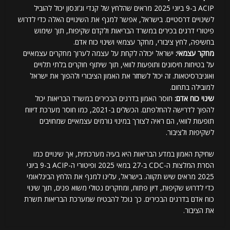
ACIP ב-9 ביוני 2025 מראים שהלחץ של קנדי וג’ונסון יכול להוביל
לשינויים דרסטיים. בישראל, אפשר למנף את השינויים האלה כדי לדרוש
פיטורי דרגים בכירים במשרד הבריאות ולקדם שקיפות, תוך שימוש
בחשיפה, לחץ ציבורי, מחקר עצמאי ושינוי כוח אדם.
מחקר עצמאי:
ישראל יכולה לקחת על עצמה לערוך מחקרים עצמאיים
על בטיחות חיסונים ותופעות לוואי, תוך שיתוף חוקרים בלתי תלויים
ואוניברסיטאות. זה יכול לשחזר את האמון הציבורי ולהפוך את ישראל
למובילה בתחום.
שינוי כוח אדם:
חוסר האמון בדרגים הבכירים במשרד הבריאות יכול
להפוך לדרישה להחלפתם. הכשלים ב-2021, כמו חוסר מערכת דיווח
תופעות לוואי, הם ראיה לצורך במינוי גורמים עצמאיים שמחויבים
לשקיפות ולציבור.
שחיקת האמון במדע הבריאות היא בעיה מערכתית, אך שינויים כמו
הסרת המלצות ה-CDC ב-27 במאי 2025 ופיטורי ה-ACIP ב-9 ביוני
2025 מראים שיש תקווה. בישראל, עלינו למנף את הלחץ הבינלאומי
כדי לדרוש שקיפות, דיון פתוח, ומחקרים נטולי משוא פנים, תוך שינוי
כוח אדם בדרגים הבכירים. כך נוכל להבטיח שמערכת הבריאות תשרת
את הציבור.