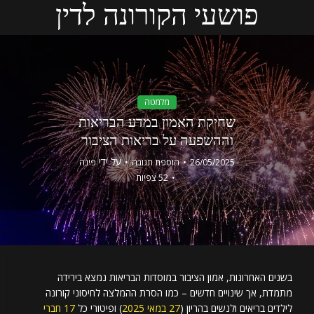
פושעי הקורונה לדין
מלמטה
שחיקת האמון במדע הבריאות
וההשפעה על בריאות הציבור
על ידי
26/05/2025
הוספת תגובה
פינה
52 צפיות
בשנים האחרונות, אמון הציבור במוסדות הבריאות נמצא בירידה
מתמדת, אך שינויים חדשים – כמו הסרת ההמלצה לחיסוני קורונה
לילדים בריאים ולנשים בהריון (
27 במאי 2025
) ופיטורי כל
17 חברי