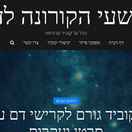
עי הקורונה לד
הכל על קוביד וגרורותיו
דף הבית
מסמכי פייזר
קישורי קוביד
צרו קשר
החטא ועונשו
וביד גורם לקרישי דם ע
סרטן ועקרות