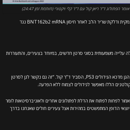
: דלקת מוח מולטיפוקל נמקית ודלקת שריר הלב לאחר חיסון BNT162b2 mRNA נגד
 עלייה משמעותית בסוגי סרטן חדשים, במיוחד בצעירים, והתעוררות
חלבון הספייק נקשר לגן בגופנו הידוע כשומר הגנום: הגן מדכא הגידולים P53, הסביר ד”ר קול. “זה גם נקשר לגן לסרטן
ולטנים הללו מאפשר לגידולים לצמוח ללא הפרעה.
 אמור לפחות לפתוח את הדלת לפתולוגים אחרים ולאוניברסיטאות לומר
 יוצאי הדופן המתפשטים במהירות אצל צעירים חולים שאנחנו בדרך