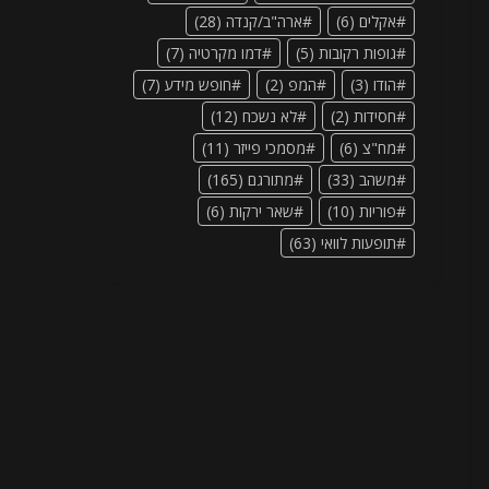
אקלים
(6)
ארה"ב/קנדה
(28)
גופות רקובות
(5)
דמו מקרטיה
(7)
הודו
(3)
המפ
(2)
חופש מידע
(7)
חסידות
(2)
לא נשכח
(12)
מח"צ
(6)
מסמכי פייזר
(11)
משהב
(33)
מתורגם
(165)
פוריות
(10)
שאר ירקות
(6)
תופעות לוואי
(63)