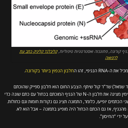
קליבלנד קליניק כתב עת
לרפואה
יל את ה-RNA הנגיפי, זהו ה
חלבון הנפוץ ביותר בקורונה
.
ד שמאל) שד”ר קול שיתף. הצבע החום הוא חלבון ספייק שהוכתם
בכתם ספציפי כדי לזהות חלבון ספייק. התמונה בצד ימין מציגה את חלבון ה-N של הנגיף המוכתם בכחול עם כתם שונה כדי
א מהנגיף, שני הכתמים יופיעו, כלומר, התמונה תציג גם נקודות חומות וגם כחולות.
מהנגיף, אז גם הכתם הכחול היה מופיע בתמונה – אבל הוא לא.
 ידי “החיסון”.