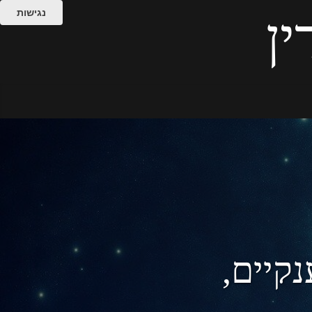
נגישות
ין
נקיים,