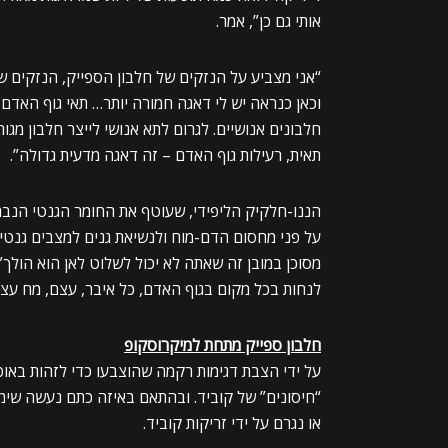
אותי גם כן”, אמר.
“אני מצביע על הנזקים של חלבון הספייק, הנזקים של
וכאן כנראה יש לי דאגה חמורה יותר… תאי גוף האדם ל
חלבונים אנושיים. לגרום לתא אנושי לייצר חלבון מגור
תאית, רעילות גוף האדם – זה דאגה מדעית גדולה”.
הננו-חלקיק הליפידי, שעוטף את החומר הגנטי הנבחר
על פני מחסום הדם-מוח ולנשיאת גנים למצבים גנטיי
מסוכן במובן זה שאתה לא יכול לשלוט לאן הוא הולך”
לנחות בכל מקום בגוף האדם, כל איבר, עצם, מח עצם, 
חלבון ספייק מתחת למיקרוסקופ
על ידי הצבת דגימות רקמה שהוצבעו כדי לזהות באופן
“חיסונים” של קוביד. ובהתאם באיזה כתם נעשה שימו
או נגרם על ידי זריקות קוביד.