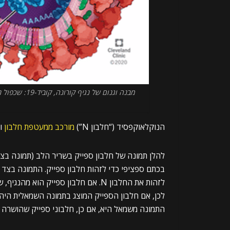
מבנה וגנום של נגיף קורונה, קוביד-19: שכפול נגיף קורונה, פתוגנזה ואסטרטגיות טיפוליות,
הנוקלאוקפסיד (“חלבון N”)
מורכב ממעטפת חלבון
ומכ
להלן תמונה של חלבון ספייק בשריר הלב (תמונה בצ
לזהות את החלבון N. אם חלבון ספייק הו
לכן, אם חלבון הספייק המוצג בתמונה השמאלית היה 
התמונה משמאל היא, אם כן, חלבוני ספייק שהושרה על