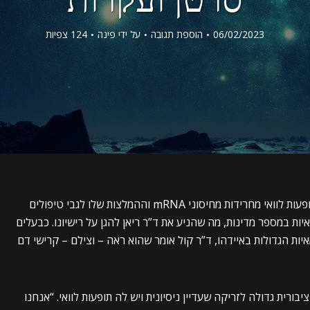
06/02/2023
הוספת תגובה
על ידי
פינה
124 צפיות
הוא פתולוג מאיידהו. הטענות שלו על תופעות לוואי מחרידות מחיסוני mRNA וההמלצות שלו לגבי טיפולים
יות במספר מדינות, מה שהניע את ד”ר ריאן להגן על רישיונו. כבעלים
ות הגדולות באיידהו, ד”ר קול אומר שהוא ראה – וצילם – קרישי דם
ורית גדולה לזריקה שעדיין ניסיונית ויש לה תופעות לוואי. “אנחנו