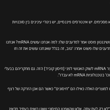
ימים. יש אינטרסים פיננסיים, יש ניגודי עינינים בין סוכנויות
זה היה מרתק שמנכ”ל פייזר אלברט בורלה בראיון בוושינגטון פוסט אמר למדענים שלו: למה אנחנו עושים mRNA? אנחנו
מדענים שלו פשוט אמרו: ‘טוב, זה בגלל שאנחנו עושים את זה וזו
“זה היה גם מעניין שמודרנה לא הביאה בהצלחה מוצר mRNA לשוק האנושי לפני [חיסון קוביד] הזה. גם מחקריהם בבעלי
יות mRNA לא עבדו”.
ו למוצרים האלה כאילו הם “חיסונים” כאשר הם אכן הזרקה של רצף
 “לא רק לעת עתה, אלא שהאפנון החיסוני שאנו רואים בעתיד מדאיג