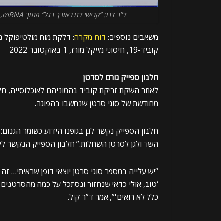
ד”ר דרו: “קרישי דם באורך רגל” מתוך mRNA, אומר הפתולוג ד”ר ריאן קול עם ד”ר קלי ויקטורי (חותמת זמן 24:47)
משאבים נוספים:
דוח מקרה
קוביד-19, חיסוני מייקל מורז, 1 באוקטובר 2022
חלבון ספייק גורם לסרטן
לאחר השקת זריקת קוביד בהמוניהם לאוכלוסייה, חלה
מחודשת של סוגי סרטן שנחשבו בהפוגה.
השד ולגן לסרטן השחלות.” חלבון הספייק הנקשר לק
“יש עלייה במספר סוגי סרטן יוצאי דופן שראיתי… זה
‘טוב, אולי כדאי שנחזור ונסתכל על כמה מהסרטנים
כלל לא רואים'”, אמר ד”ר קול.