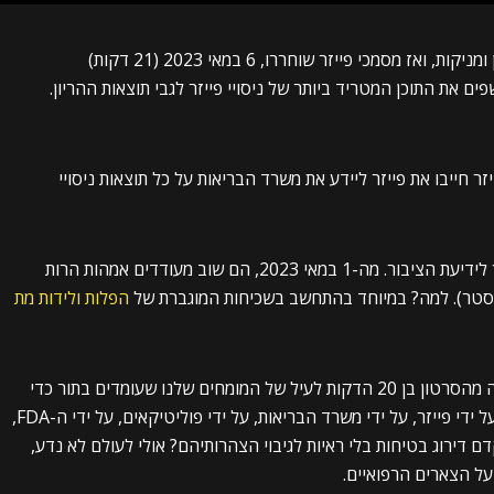
מסמכי פייזר שוחררו, 6 במאי 2023 (21 דקות)
את התוכן המטריד ביותר של ניסויי פייזר לגבי תוצאות ההריון.
 חייבו את פייזר ליידע את משרד הבריאות על כל תוצאות ניסויי
אבל משרד הבריאות התעלם לחלוטין מהמידע שהפך לידיעת הציבור. מה-1 במאי 2023, הם שוב מעודדים אמהות הרות
הפלות ולידות מת
אני לא יכול לדמיין בשלב זה סרטון חשוב יותר לצפייה מהסרטון בן 20 הדקות לעיל של המומחים שלנו שעומדים בתור כדי
להודיע לאמהות לעתיד על בטיחות. האם הם הוטעו על ידי פייזר, על ידי משרד הבריאות, על ידי פוליטיקאים, על ידי ה-FDA,
ם דירוג בטיחות בלי ראיות לגיבוי הצהרותיהם? אולי לעולם לא נדע,
על הצארים הרפואיים.