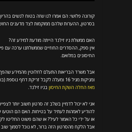
קורונה פלושי: הם אמרו לנו שזה בטוח לנשים בהריון ומניקות, ואז 
בסרטון, ההערות שלהם ממוקמות לצד מדענים החושפים 
האם ממשלת ניו זילנד הייתה מודעת למידע זה?
אין ספק, ההסדרים החוזיים שממשלתנו ערכה עם פייזר
החיסונים במלואם.
ומניקות מגיל 16 ומעלה לקבל זריקת דחף נוספת (בוסטר). למה? במיוחד בהתחשב בשכיחות המוגברת של
מאז החלה השקת החיסון
בניו זילנד.
או על ידי כל האמור לעיל? או שהם פשוט החליטו לקד
אבל הלקח מהסרטון הזה ברור, לא נוכל לסמוך שוב 