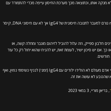
לא מנקה אותו, וכתוצאה מכך מערכת החיסון עייפה מכדי להתמודד עם
מאשר ש-mRNA גורם למעבר לתגובה חיסונית של IgG4 אך לא עם חיסוני DNA, קיסר
ם שמציגים חלבון ספייק, וזה עלול להוביל לזיהום מוגבר ומחלה קשה, או
ו כך. אם יש סיכון ישיר, לעומת זאת, יש להניח שהוא יחול רק כל עוד
 חודשים.
מיותר לציין שמדובר בטריטוריה לא ידועה. בגדול, בני אדם מעולם לא הולידו ילודים עם IgG4 (זמני) לנגיף נשימתי נפוץ, ואף
א שהטבע לא עושה את זה.
, בריאן מוריי, 3 במאי 2023