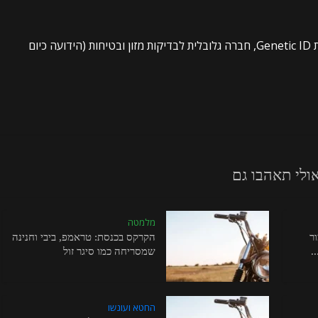
גיא האצ’רד, דוקטורט, היה בעבר מנהל בכיר בחברת Genetic ID, חברה גלובלית לבדיקות מזון ובטיחות (הידועה כיום
ולי תאהבו גם
מלמטה
ר
הקרקס בכנסת: טראמפ, ביבי וחנינה
.
שמסריחה כמו סיגר זול
החטא ועונשו