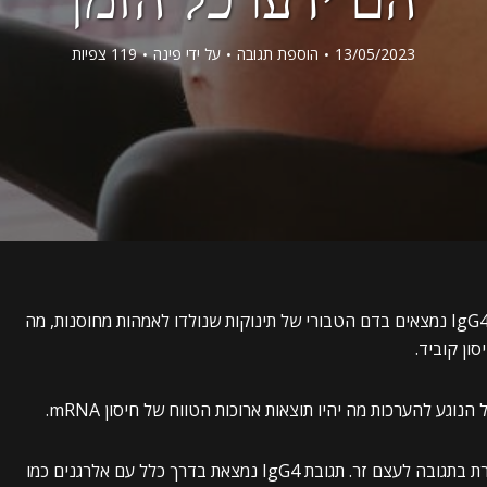
13/05/2023
הוספת תגובה
על ידי
פינה
119 צפיות
שפורסם החודש, מראה כי נוגדני IgG4 נמצאים בדם הטבורי של תינוקות שנולדו לאמהות מחוסנות, מה
ון קוביד.
וגע להערכות מה יהיו תוצאות ארוכות הטווח של חיסון mRNA.
IgG4 הוא סוג של נוגדנים שמערכת החיסון שלנו יוצרת בתגובה לעצם זר. תגובת IgG4 נמצאת בדרך כלל עם אלרגנים כמו