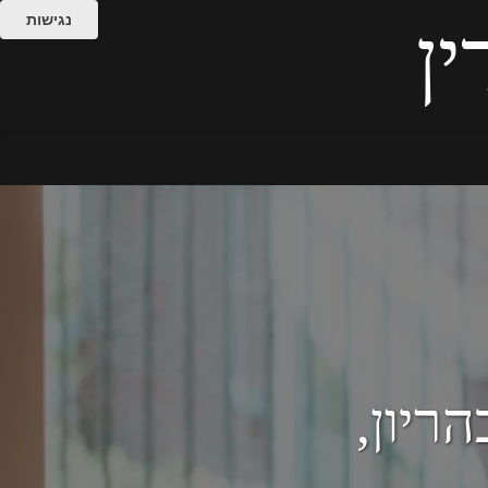
נגישות
ין
ריון,