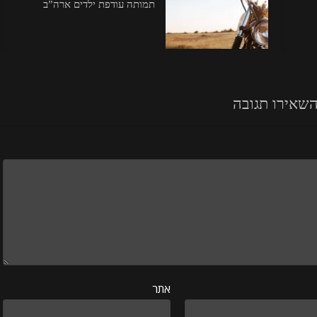
תמותה עודפת ילדים ארה”ב
שאירו תגובה
אתר