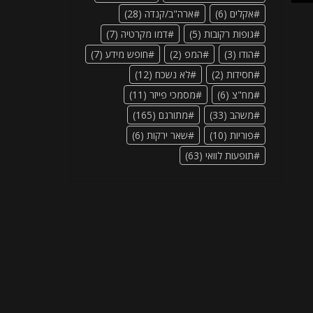
אקלים
(6)
ארה"ב/קנדה
(28)
גופות רקובות
(5)
דמו מקרטיה
(7)
הודו
(3)
המפ
(2)
חופש מידע
(7)
חסידות
(2)
לא נשכח
(12)
מח"צ
(6)
מסמכי פייזר
(11)
משהב
(33)
מתורגם
(165)
פוריות
(10)
שאר ירקות
(6)
תופעות לוואי
(63)