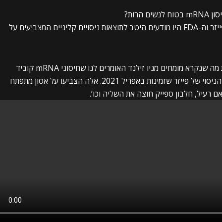
הרות?
מסמכים שפרסמה פייזר לפי צו בית משפט מגלים שפייזר וה-FDA היו מודעים היטב לתוצאות ניסויים קליניים המצביעים על
צפו בסרטון בן 20 הדקות למטה, בו מתועדים עשרות מה שנקרא מומחים מניו זילנד האומרים לנו שחיסוני mRNA קוביד
בטוחים לחלוטין לנשים בהריון בניגוד ישיר לתוצאות הניסוי של פייזר שזמינות באפריל 2021. אלה הצביעו על אסון מתפתח
ם רעיל, חלבון ספייק חוצה את השליה וכו’.