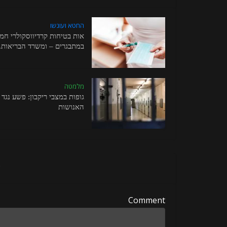
החטא ועונשו
אות בטיחות קרדיווסקולרי חמו
במתבגרים – ומשרד הבריאות..
מלמטה
גופות במצבי ריקבון: פשע נגד
האנושות
ה
Comment