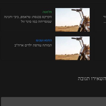
מלמטה
ר
הקרקס בכנסת: טראמפ, ביבי וחנינה
.
שמסריחה כמו סיגר זול
החטא ועונשו
תמותה עודפת ילדים ארה”ב
שאירו תגובה