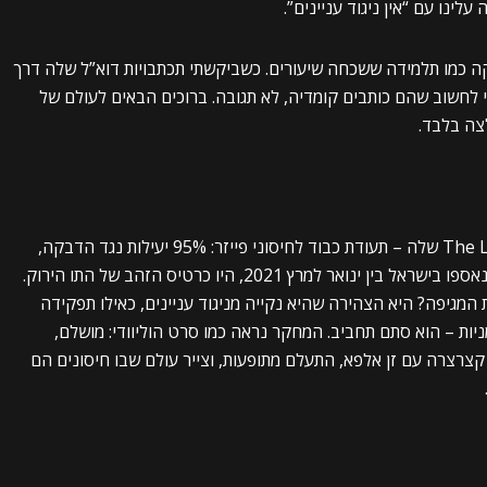
קה כמו תלמידה ששכחה שיעורים. כשביקשתי תכתבויות דוא”ל שלה דרך
י לחשוב שהם כותבים קומדיה, לא תגובה. ברוכים הבאים לעולם של
צה בלבד.
במאי 2021, פרייס זרקה לעולם את מחקר ה-The Lancet שלה – תעודת כבוד לחיסוני פייזר: 95% יעילות נגד הדבקה,
97% נגד מחלה קשה, 96% נגד תמותה. הנתונים, שנאספו בישראל בין ינואר למרץ 2021, היו כרטיס הזהב של התו הירוק.
מי לא ירצה 95% סיכוי לנצח את המגיפה? היא הצהירה שהיא נקייה מניגוד עניינים, כאילו תפקידה
ות – הוא סתם תחביב. המחקר נראה כמו סרט הוליוודי: מושלם,
צרצרה עם זן אלפא, התעלם מתופעות, וצייר עולם שבו חיסונים הם