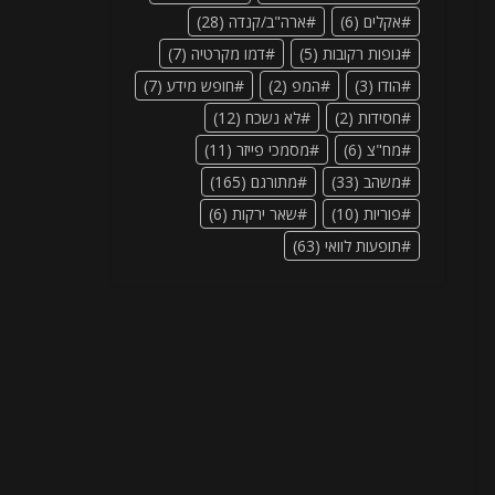
אקלים
(6)
ארה"ב/קנדה
(28)
גופות רקובות
(5)
דמו מקרטיה
(7)
הודו
(3)
המפ
(2)
חופש מידע
(7)
חסידות
(2)
לא נשכח
(12)
מח"צ
(6)
מסמכי פייזר
(11)
משהב
(33)
מתורגם
(165)
פוריות
(10)
שאר ירקות
(6)
תופעות לוואי
(63)