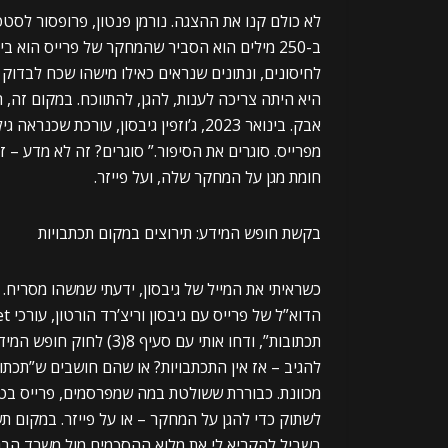
ב-250 מילים הוא הסביר שהמחקר של פרייס הוא
אבק. בינואר 2023, ג’וזפין גיבסון, עור
מפרייס. סוגרים את הסיפור.” סוגרים? זה לא מדע – 
חומת מגן על המחקר שלה, ועל פייזר.
בקשת חופש המידע: תירוצים במקום תכתבויות
כשראיתי את המייל של גיבסון, ידעתי שמשהו מסריח.
תכתובות”, ודחו אותי עם 
להגיב – אז אין התכתבויות? או שהם חושבים ש”תכתו
מכוונת. כבוררת ששולטת במה שמפרסמים, פרייס בטח
לשתוק כדי להגן על המחקר – או על פייזר. במקום ת
בשביל להקריא לי את מלוא ההסכמים מול משרד הברי