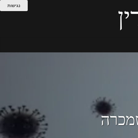
נגישות
ין
מכרה