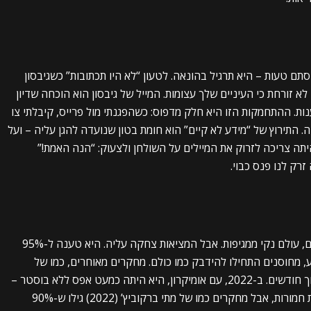
תם טעות – היא תרגיל בהונאה. לטעון “לא היו תכתובות” כשגיבסון
 זורחת כי העיניים שלך עצומות. המייל של גיבסון הוא הוכחה שדיון
ות. ההתחמקות הזו היא חלק מדפוס: כשהפגנתי מול פרייס, קיבלתי צו
התירוץ של “מידע לא קיים” הוא חומת בטון שנועדה להגן עליה – ועל
תה צריכה לזרוק את המיילים על השולחן ולצעוק: “הנה האמת!”
רק לנו פנס כבוי.
המחקר של פרייס היה כמו פרסומת: חיסונים מושלמים, עולם נקי ממגיפות. אבל המציאות צחקה עליה. היא טענה ל-95%
אבל בקיץ 2021, כשדלתא הגיע, מחוסנים התחילו להידבק כמו כולם. מחקרים מאוחרים, כמו של
כימאיטלי ב-2022, הראו שהיעילות צונחת ל-60% תוך חודשים. ב-2022, עם אומיקרון, היא היתה כמעט אפס ללא בוסטר –
רחוק מהקסם של פרייס. המחקר לא דיווח על תופעות חמורות, אבל מחקרים כמו של מתי ברקוביץ’ (2022) גילו ש-90%