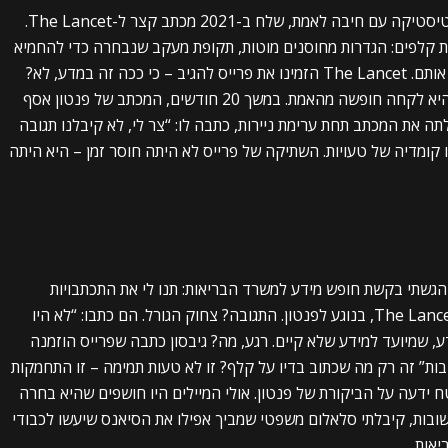
לא כולם קנו את ההצגה. נורמן פנטון, פרופסור לסטטיסטיקה עם חיבה לאמת, שלח ב-2021 מכתב קצר ל-The Lancet.
 בית קלפים: הגדרות מחוסנים מוטות, תקופת מעקב שנבחרה כדי להחמיא
לחיסונים, ונתונים שנראים כאילו מישהו שכח לבדוק אותם. The Lancet הזמינו את פרייס להגיב – כי ככה זה במדע, לא?
היא היתה צריכה לענות, להגן, להתווכח. במקום זה, היא לקחה חופשה מהאמת. במשך 20 חודשים, המכתב של פנטון אסף
כת שכנראה גילתה את המכתב תחת ערימת ניירות, כתבה לו: “צר לי, לא קיבלנו תגובה
זו קומדיה של טעויות. השתיקה של פרייס לא היתה חוסר זמן – היא היתה
 הגשתי בקשת חופש מידע למשרד הבריאות: תנו לי את התכתבויות
הדוא”ל של פרייס עם גיבסון וריצ’רד הורטון, עורכי The Lancet, בנוגע לפנטון. התגובה? צחוק הגורל. הם כתבו: “לא היו
סעיף 8(3) לחוק חופש המידע, שמיועד למידע שלא קיים. רגע, מה? גיבסון כתבה שפרייס הוזמנה
בות” זה רק מה שכתוב בדיו על קלף? זו לא טעות תמימה – זו התחמקות
 ידעה על הביקורת של פנטון. אולי המיילים היו חושפים שהיא בחרה
שובות, קיבלתי סלאלום משפטי שמביך אפילו את הסיאנס שיעשו לכבודי
אות.