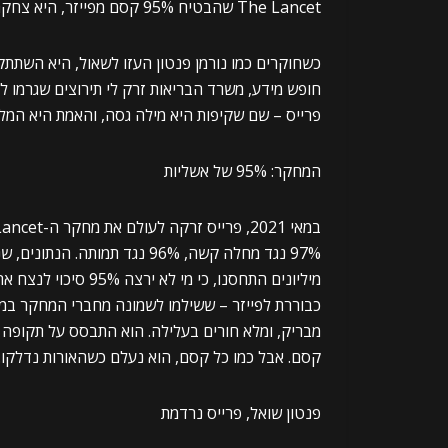
The Lancet שהבטיח 95% קסם מפייזר, היא צחקה עלינו עם “אין ניגוד עניינים”.
כשחוקרים כמו נורמן פנטון העזו לשאול, היא השתת
חופש מידע, משרד הבריאות זרק לי תירוצים שגרמו ל
פרייס – שם שקיפות היא מילה גסה, והאמת היא המל
המחקר: 95% של אשליות
מיליונים התחסנו, כי 
כבוררת לפייזר – ששילמו לשמונה מחברי המחקר במני
מבריק, ומלא חורים בעלילה. הוא התבסס על תקופה ק
קסם. אבל כמו כל קסם, הוא נעלם כשהאורות נדלקו.
פנטון שואל, פרייס נרדמת