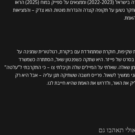
מהנשים חוו שינויים במחזור. ירידה של 5-10% בילודה בישראל (2022-2023) וממצאים על ספייק במוח (2025) הראו
חקר נשען על תקופה קצרה והגדרות מוטות. הוא צדק – והמציאות
האמת.
שת שקיפות, חוקרת שמתמודדת עם ביקורת, רגולטורית שמגינה על
 בסרט של פייזר. היא שתקה כשפנטון שאל, הסתתרה כשמשרד
השאירה אותנו עם 95% שהפכו לסימן שאלה. שאלתי על המיילים שלה וקיבלתי צו – כי התקרבתי ל”עלטה”
ואני ממשיך לשאול. פרייס חשבה ששתיקה תגן עליה – אבל היא רק
ק את האור, ולדרוש את האמת שהיא חייבת לנו.
ולי תאהבו גם