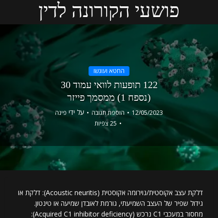
פושעי הקורונה לדין
החטא ועונשו
122 תופעות לוואי עמוד 30
(נספח 1) ממסמך פייזר
על ידי
12/05/2023
הוספת תגובה
פינה
25 צפיות
דלקת עצב אקוסטית/נוירומה אקוסטית (Acoustic neuritis): דלקת או
גידול שפיר של העצב השמיעתי, גורמת לאובדן שמיעה או טינטון.
מחסור במעכבי C1 נרכש (Acquired C1 inhibitor deficiency):