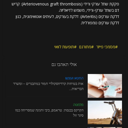
פקקת שתל עורקי ורידי (Arteriovenous graft thrombosis): קריש
דם בשתל עורקי-ורידי, משמש לדיאליזה.
דלקת עורקים (Arteritis): דלקת בעורקים, לעיתים אוטואימונית, כגון
דלקת עורקים טמפורלית.
מסמכי פייזר
מתורגם
תופעות לוואי
אולי תאהבו גם
החטא ועונשו
אות בטיחות קרדיווסקולרי חמור במתבגרים – ומשרד
הבריאות...
מלמטה
הקרקס בכנסת: טראמפ, ביבי וחנינה שמסריחה כמו
סיגר זול