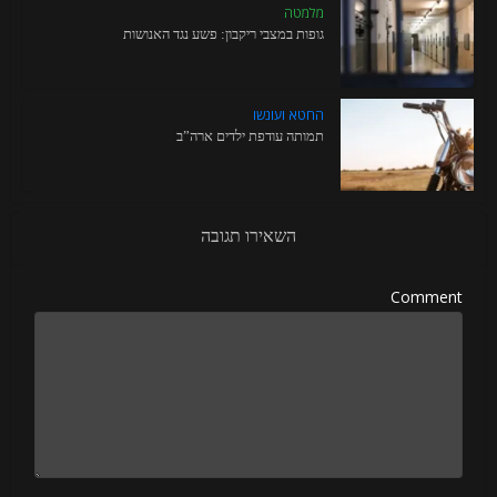
מלמטה
גופות במצבי ריקבון: פשע נגד האנושות
החטא ועונשו
תמותה עודפת ילדים ארה”ב
השאירו תגובה
Comment