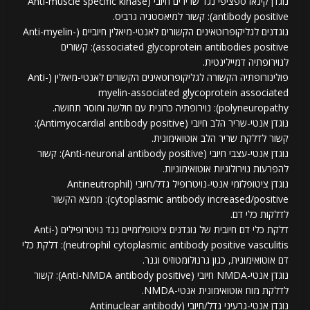
נוגדן קינאז ספציפי נגד שרירים חיובי (Anti-muscle specific kinase
antibody positive): קשור למיאסטניה גרביס.
נוגדנים לגליקופרוטאינים הקשורים לאנטי-מיאלין חיוביים (Anti-myelin-
associated glycoprotein antibodies positive): קשורים
לנוירופתיה דמיילינטית.
פולינורופתיה הקשורה לגליקופרוטאינים הקשורים לאנטי-מיאלין (Anti-
myelin-associated glycoprotein associated
polyneuropathy): נוירופתיה כרונית עם חולשה וחוסר תחושה.
נוגדן אנטי-שריר הלב חיובי (Antimyocardial antibody positive):
קשור לדלקת שריר הלב אוטואימונית.
נוגדן אנטי-עצבי חיובי (Anti-neuronal antibody positive): קשור
להפרעות נוירולוגיות אוטואימוניות.
נוגדן ציטופלזמי אנטי-נויטרופיל גדל/חיובי (Antineutrophil
cytoplasmic antibody increased/positive): ממצא הקשור
לדלקות כלי דם.
דלקת כלי דם חיובית של נוגדנים ציטופלזמיים נגד נויטרופילים (Anti-
neutrophil cytoplasmic antibody positive vasculitis): דלקת כלי
דם אוטואימונית, כגון גרנולומטוזיס וגנר.
נוגדן אנטי-NMDA חיובי (Anti-NMDA antibody positive): קשור
לדלקת מוח אוטואימונית אנטי-NMDA.
נוגדן אנטי-גרעיני גדל/חיובי (Antinuclear antibody