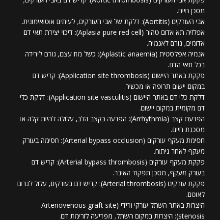
מסכן חיים.
אבי העורקים (Aortitis): דלקת של אבי העורקים, לעיתים אוטואימונית.
אפלזיה תא אדום טהור (Aplasia pure red cell): דיכוי יצירת תאי דם
אדומים, גורם לאנמיה.
אנמיה אפלסטית (Aplastic anaemia): כשל מח עצם, גורם לירידה
בכל תאי הדם.
פקקת באתר היישום (Application site thrombosis): קריש דם
במקום יישום תרופה או מכשיר.
דלקת כלי דם באתר היישום (Application site vasculitis): דלקת כלי
דם מקומית במקום יישום.
הפרעת קצב (Arrhythmia): הפרעה בקצב הלב, עלולה להיות קלה או
מסכנת חיים.
חסימת מעקף עורקים (Arterial bypass occlusion): חסימה בעורק
מעקף לאחר ניתוח.
פקקת מעקף עורקים (Arterial bypass thrombosis): קריש דם
בעורק מעקף, מסכן תפקוד האיבר.
פקקת עורקים (Arterial thrombosis): קריש דם בעורקים, עלול לגרום
לאוטם.
היצרות באתר השתל עורקי ורידי (Arteriovenous graft site
stenosis): היצרות במקום השתל, מפריעה לזרימת דם.