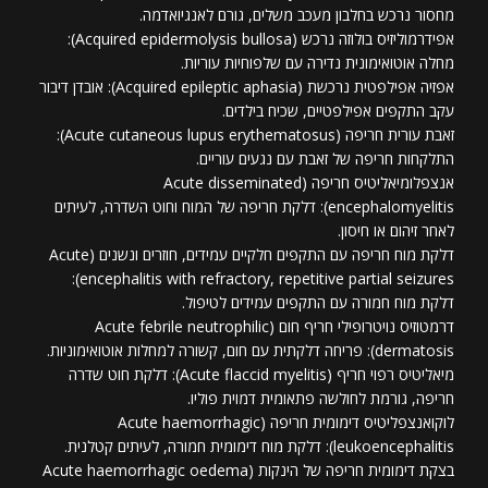
מחסור נרכש בחלבון מעכב משלים, גורם לאנגיואדמה.
אפידרמוליזיס בולוזה נרכש (Acquired epidermolysis bullosa):
מחלה אוטואימונית נדירה עם שלפוחיות עוריות.
אפזיה אפילפטית נרכשת (Acquired epileptic aphasia): אובדן דיבור
עקב התקפים אפילפטיים, שכיח בילדים.
זאבת עורית חריפה (Acute cutaneous lupus erythematosus):
התלקחות חריפה של זאבת עם נגעים עוריים.
אנצפלומיאליטיס חריפה (Acute disseminated
encephalomyelitis): דלקת חריפה של המוח וחוט השדרה, לעיתים
לאחר זיהום או חיסון.
דלקת מוח חריפה עם התקפים חלקיים עמידים, חוזרים ונשנים (Acute
encephalitis with refractory, repetitive partial seizures):
דלקת מוח חמורה עם התקפים עמידים לטיפול.
דרמטוזיס נויטרופילי חריף חום (Acute febrile neutrophilic
dermatosis): פריחה דלקתית עם חום, קשורה למחלות אוטואימוניות.
מיאליטיס רפוי חריף (Acute flaccid myelitis): דלקת חוט שדרה
חריפה, גורמת לחולשה פתאומית דמוית פוליו.
לוקואנצפליטיס דימומית חריפה (Acute haemorrhagic
leukoencephalitis): דלקת מוח דימומית חמורה, לעיתים קטלנית.
בצקת דימומית חריפה של הינקות (Acute haemorrhagic oedema