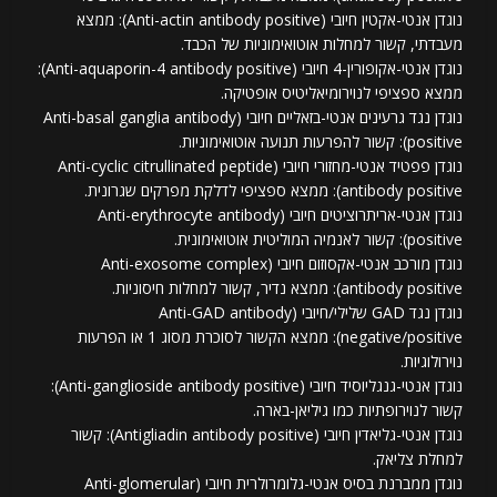
נוגדן אנטי-אקטין חיובי (Anti-actin antibody positive): ממצא
מעבדתי, קשור למחלות אוטואימוניות של הכבד.
נוגדן אנטי-אקופורין-4 חיובי (Anti-aquaporin-4 antibody positive):
ממצא ספציפי לנוירומיאליטיס אופטיקה.
נוגדן נגד גרעינים אנטי-בזאליים חיובי (Anti-basal ganglia antibody
positive): קשור להפרעות תנועה אוטואימוניות.
נוגדן פפטיד אנטי-מחזורי חיובי (Anti-cyclic citrullinated peptide
antibody positive): ממצא ספציפי לדלקת מפרקים שגרונית.
נוגדן אנטי-אריתרוציטים חיובי (Anti-erythrocyte antibody
positive): קשור לאנמיה המוליטית אוטואימונית.
נוגדן מורכב אנטי-אקסוזום חיובי (Anti-exosome complex
antibody positive): ממצא נדיר, קשור למחלות חיסוניות.
נוגדן נגד GAD שלילי/חיובי (Anti-GAD antibody
negative/positive): ממצא הקשור לסוכרת מסוג 1 או הפרעות
נוירולוגיות.
נוגדן אנטי-גנגליוסיד חיובי (Anti-ganglioside antibody positive):
קשור לנוירופתיות כמו גיליאן-בארה.
נוגדן אנטי-גליאדין חיובי (Antigliadin antibody positive): קשור
למחלת צליאק.
נוגדן ממברנת בסיס אנטי-גלומרולרית חיובי (Anti-glomerular