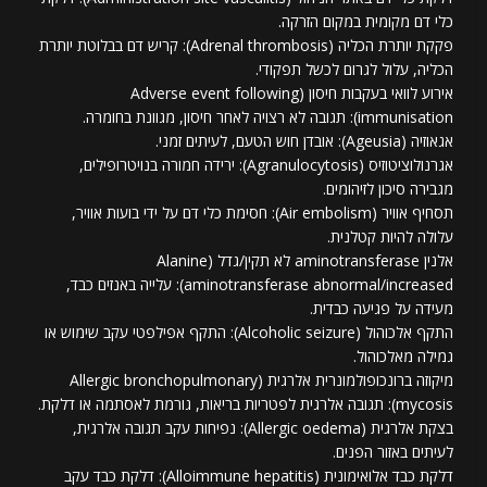
כלי דם מקומית במקום הזרקה.
פקקת יותרת הכליה (Adrenal thrombosis): קריש דם בבלוטת יותרת
הכליה, עלול לגרום לכשל תפקודי.
אירוע לוואי בעקבות חיסון (Adverse event following
immunisation): תגובה לא רצויה לאחר חיסון, מגוונת בחומרה.
אגאוזיה (Ageusia): אובדן חוש הטעם, לעיתים זמני.
אגרנולוציטוזיס (Agranulocytosis): ירידה חמורה בנויטרופילים,
מגבירה סיכון לזיהומים.
תסחיף אוויר (Air embolism): חסימת כלי דם על ידי בועות אוויר,
עלולה להיות קטלנית.
אלנין aminotransferase לא תקין/גדל (Alanine
aminotransferase abnormal/increased): עלייה באנזים כבד,
מעידה על פגיעה כבדית.
התקף אלכוהול (Alcoholic seizure): התקף אפילפטי עקב שימוש או
גמילה מאלכוהול.
מיקוזה ברונכופולמונרית אלרגית (Allergic bronchopulmonary
mycosis): תגובה אלרגית לפטריות בריאות, גורמת לאסתמה או דלקת.
בצקת אלרגית (Allergic oedema): נפיחות עקב תגובה אלרגית,
לעיתים באזור הפנים.
דלקת כבד אלואימונית (Alloimmune hepatitis): דלקת כבד עקב