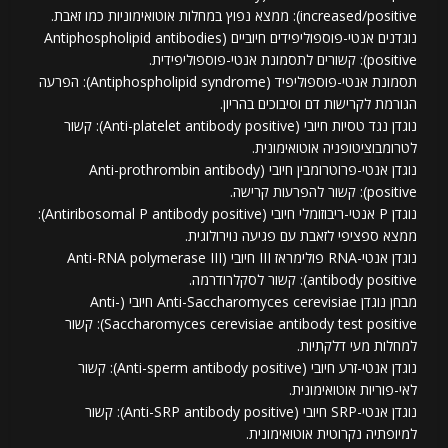
increased/positive): ממצא נפוץ במחלות אוטואימוניות כמו זאבת.
נוגדנים אנטי-פוספוליפידים חיוביים (Antiphospholipid antibodies
positive): קשורים לתסמונת אנטי-פוספוליפידית.
תסמונת אנטי-פוספוליפיד (Antiphospholipid syndrome): הפרעה
הגורמת לקרישות דם וסיבוכים בהריון.
נוגדן נגד טסיות חיובי (Anti-platelet antibody positive): קשור
לטרומבוציטופניה אוטואימונית.
נוגדן אנטי-פרוטרומבין חיובי (Anti-prothrombin antibody
positive): קשור להפרעות קרישה.
נוגדן P אנטי-ריבוזומלי חיובי (Antiribosomal P antibody positive):
ממצא ספציפי לזאבת עם פגיעה נוירולוגית.
נוגדן אנטי-RNA פולימראז III חיובי (Anti-RNA polymerase III
antibody positive): קשור לסקלרודרמה.
מבחן נוגדן Anti-Saccharomyces cerevisiae חיובי (Anti-
Saccharomyces cerevisiae antibody test positive): קשור
למחלות מעי דלקתיות.
נוגדן אנטי-זרע חיובי (Anti-sperm antibody positive): קשור
לאי-פוריות אוטואימונית.
נוגדן אנטי-SRP חיובי (Anti-SRP antibody positive): קשור
למיופתיה נקרוטית אוטואימונית.