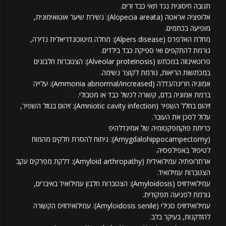
תגובה חיסונית נגד תאי כבד זרים.
אלופציה אראטה (Alopecia areata): נשירת שיער אוטואימונית,
מופיעה בכתמים.
מחלת האלפרס (Alpers disease): מחלה מיטוכונדריאלית נדירה,
גורמת להתקפים ואי ספיקת כבד בילדים.
פרוטאינוזה במכתש (Alveolar proteinosis): הצטברות חלבונים
במכתשות הריאות, גורמת לקוצר נשימה.
אמוניה חריגה/גדלה (Ammonia abnormal/increased): עלייה
ברמת אמוניה בדם, קשורה לכשל כבד או מטבולי.
זיהום בחלל השפיר (Amniotic cavity infection): זיהום בנוזל השפיר,
עלול לסכן את העובר.
כריתת פוקמפקטומיה של אמיגדלהיפ
(Amygdalohippocampectomy): ניתוח להסרת חלקים מהמוח
לטיפול באפילפסיה.
ארתרופתיה עמילואידית (Amyloid arthropathy): דלקת מפרקים עקב
הצטברות עמילואיד.
עמילואידוזיס (Amyloidosis): הצטברות חלבון עמילואיד באיברים,
גורמת לפגיעה תפקודית.
עמילואידוזיס סנילי (Amyloidosis senile): עמילואידוזיס הקשורה
להזדקנות, בעיקר בלב.