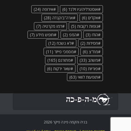
אוסטרליה/ניו זילנד
(6)
אירופה
(24)
אקלים
(6)
ארה"ב/קנדה
(28)
גופות רקובות
(5)
דמו מקרטיה
(7)
הודו
(3)
המפ
(2)
חופש מידע
(7)
חסידות
(2)
לא נשכח
(12)
מח"צ
(6)
מסמכי פייזר
(11)
משהב
(33)
מתורגם
(165)
פוריות
(10)
שאר ירקות
(6)
תופעות לוואי
(63)
בניה והקמה פינה פיקר 2026