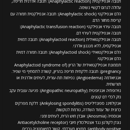
תגובה אנפילקטית (Anaphylactic reaction): תגובה אלרגית חריפה,
עלולה לגרום לקשיי נשימה.
הלם אנפילקטי (Anaphylactic shock): תגובה אנפילקטית חמורה עם
קריסת מחזור הדם.
תגובה עירוי אנפילקטי (Anaphylactic transfusion reaction):
תגובה אנפילקטית לעירוי דם.
תגובה אנפילקטואידית (Anaphylactoid reaction): תגובה דמוית
אנפילקסיס, ללא מנגנון אלרגי.
הלם אנפילקטואידי (Anaphylactoid shock): תגובה חמורה דמוית
הלם אנפילקטי.
תסמונת אנפילקטואידית של הריון (Anaphylactoid syndrome of
pregnancy): תגובה דלקתית חריפה בהריון, קשורה לתסחיף מי שפיר.
אנגיואדמה (Angioedema): נפיחות תת-עורית, לעיתים אלרגית או
תורשתית.
נוירופתיה אנגיופטית (Angiopathic neuropathy): פגיעה עצבית עקב
נזק לכלי דם קטנים.
אנקילוזינג ספונדיליטיס (Ankylosing spondylitis): דלקת מפרקים
כרונית של עמוד השדרה, גורמת לנוקשות.
אנוסמיה (Anosmia): אובדן חוש הריח, לעיתים זמני.
נוגדן לקולטן נגד אצטילכולין חיובי (Antiacetylcholine receptor
antibody positive): ממצא מעבדתי, קשור למיאסטניה גרביס.