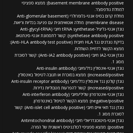
basement membrane antibody positive): ממצא ספציפי
למחלת גודפסצ’ר.
מחלת קרום בסיס אנטי-גלומרולרי (Anti-glomerular basement
membrane disease): מחלה אוטואימונית עם פגיעה בכליות וריאות.
נוגדן אנטי-גליציל-tRNA synthetase חיובי (Anti-glycyl-tRNA
synthetase antibody positive): קשור לתסמונת אנטי-סינתטאז.
בדיקת נוגדנים נגד HLA חיובית (Anti-HLA antibody test positive):
ממצא הקשור לדחיית השתלות.
נוגדן אנטי-IA2 חיובי (Anti-IA2 antibody positive): קשור לסוכרת
מסוג 1.
נוגדן אנטי-אינסולין גדל/חיובי (Anti-insulin antibody
increased/positive): ממצא בסוכרת או תגובה לטיפול באינסולין.
נוגדן קולטן נגד אינסולין גדל/חיובי (Anti-insulin receptor antibody
increased/positive): קשור להפרעות מטבוליות נדירות.
נוגדן אנטי-אינטרפרון שלילי/חיובי (Anti-interferon antibody
negative/positive): ממצא הקשור לטיפול באינטרפרון.
נוגדן נגד תאי איים חיובי (Anti-islet cell antibody positive): קשור
לסוכרת מסוג 1.
נוגדן אנטי-מיטוכונדריאלי חיובי (Antimitochondrial antibody
positive): ממצא ספציפי לכולנגיטיס ראשונית של המרה.