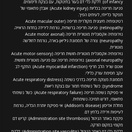
of infancy): דלקת כלי דם בעור בתינוקות, עם בצקת ודימומים.
פגיעה חריפה בכליות (Acute kidney injury): אובדן פתאומי של
תפקוד כלייתי, לעיתים הפיך.
רטינופתיה חיצונית מקולרית חריפה (Acute macular outer
retinopathy): פגיעה חריפה ברשתית, גורמת לירידה בחדות הראייה.
נוירופתיה אקסונלית מוטורית חריפה (Acute motor axonal
neuropathy): צורה של תסמונת גיליאן-בארה, גורמת לחולשה
מוטורית.
נוירופתיה אקסונלית מוטורית-חושית חריפה (Acute motor-sensory
axonal neuropathy): נוירופתיה חריפה עם פגיעה מוטורית וחושית.
אוטם שריר הלב חריף (Acute myocardial infarction): התקף לב
עקב חסימת עורק כלילי.
תסמונת מצוקה חריפה בדרכי נשימה (Acute respiratory distress
syndrome): כשל נשימתי חמור עם בצקת ריאות.
אי ספיקת נשימה חריפה (Acute respiratory failure): כשל נשימתי
פתאומי, דורש תמיכה נשימתית.
מחלת אדיסון (Addison’s disease): אי ספיקת יותרת הכליה, גורמת
לעייפות וירידה בלחץ דם.
פקקת באתר הניהול (Administration site thrombosis): קריש דם
מקומי במקום הזרקה.
דלקת כלי דם באתר הניהול (Administration site vasculitis): דלקת