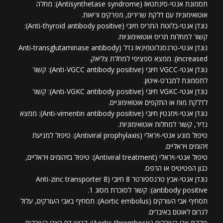
תסמונת אנטי-סינתטאז (Antisynthetase syndrome): מחלה
אוטואימונית עם דלקת שרירים, מפרקים וריאות.
נוגדן אנטי-בלוטת התריס חיובי (Anti-thyroid antibody positive):
קשור למחלות תריס אוטואימוניות.
נוגדן אנטי-טרנסגלוטמינאז גדל (Anti-transglutaminase antibody
increased): ממצא ספציפי למחלת צליאק.
נוגדן אנטי-VGCC חיובי (Anti-VGCC antibody positive): קשור
לתסמונת למברט-איטון.
נוגדן אנטי-VGKC חיובי (Anti-VGKC antibody positive): קשור
לדלקת מוח או התקפים אוטואימוניים.
נוגדן אנטי-וימנטין חיובי (Anti-vimentin antibody positive): ממצא
נדיר, קשור למחלות אוטואימוניות.
טיפול מונע אנטי-ויראלי (Antiviral prophylaxis): טיפול למניעת
זיהומים ויראליים.
טיפול אנטי-ויראלי (Antiviral treatment): טיפול בזיהומים ויראליים,
כגון הפטיטיס או הרפס.
נוגדן אנטי-אבץ טרנספורטר 8 חיובי (Anti-zinc transporter 8
antibody positive): קשור לסוכרת מסוג 1.
תסחיף אבי העורקים (Aortic embolus): תסחיף באבי העורקים, עלול
לגרום לאוטם באיברים.
פקקת אבי העורקים (Aortic thrombosis): קריש דם באבי העורקים,