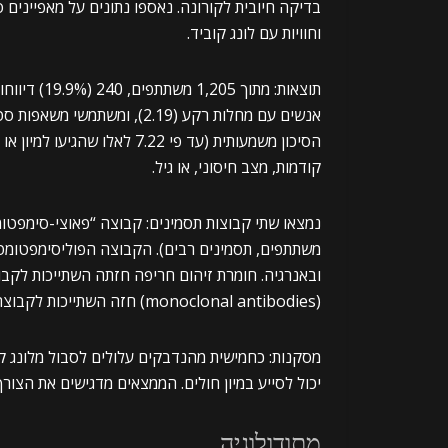
בדיקה חיובית לקורונה. נאספו נתונים על מאפיינים סוצ
וחוויות עם לונג קוביד.
הסיכון משמעותית (עד פי 7.22
קודמות, מצב חיסוני, או גיל.
משתתפים, תסמינים רבים). הקבוצה הפוליסימפטומטית
ובאנרגיה. חומרת זיהום חריפה חזתה השתייכות לקב
(monoclonal antibodies) חזה השתייכות לקבוצה הפאוצי-סימפטומטית.
מסקנות: כחמישית מהנדבקים עלולים לסבול מלונג קו
יכול לסייע במיון חולים. הממצאים מדגישים את הצורך 
מתודולוגיה