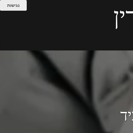
נגישות
ין
יד