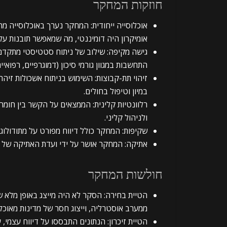
חוזקות המחקר
אומיקרון היה דומיננטי, מה שמאפשר תובנות על 
גישה מקיפה: שילוב של ניתוח סטטיסטי מתקדם (
התחשבות במגוון גורמי סיכון (דמוגרפיים, רפואיים
זיהוי תת-קבוצות: השימוש בניתוח אשכולות זיהה
במיון וטיפול בחולים.
רלוונטיות קלינית: הממצאים על הקשר בין חומרת
ולניהול קליני.
שקיפות: המחקר כולל דיווח מפורט על מתודולוגיה
אתיקה: המחקר אושר על ידי ועדת האתיקה של UNSW (מס’ HC220737).
חולשות המחקר
ממערב אוסטרליה, וייצוג חסר של מדינות מאוכלסו
הטיית זיכרון: הנתונים התבססו על דיווח עצמי, ע