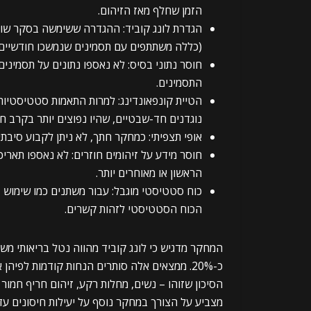
הזמן שחלף מאז הזיהום.
(כללה משתתפים עם תסמינים שנמשכו חודשיים אך ייתכן
חוסר נתוני בסיס: לא נאספו נתונים על תסמינ
התסמינים.
הטיית קונפאונדינג: למרות התאמות סטטיסטיות, 
נוגדנים חד-שבטיים, שהיו נפוצים יותר בקרב חו
אופי תצפיתי: כמחקר חתך, לא ניתן לקבוע סיבתיות 
חוסר מידע על זיהומים חוזרים: לא נאספו תארי
הראשון או מאוחרים יותר.
כוח סטטיסטי מוגבל: עבור משתנים כמו שימוש 
הכוח הסטטיסטי לזהות קשרים.
המחקר מדגיש כי לונג קוביד מהווה נטל בריאותי משמ
כ-20%. ממצאים אלה סותרים הנחות קודמות לפיהן
הסיכון שזוהו – נשים, מחלות רקע, זיהום חריף חמו
מצביע על הצורך במחקר נוסף על יעילות חיסונים עדכ