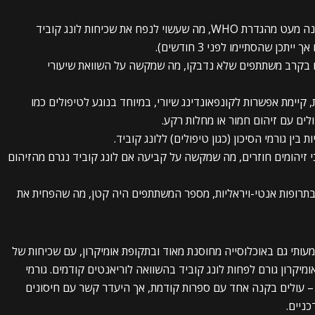
הגדרת לונג קוביד: ההגדרה ששימשה בסקר שונה מעט מהגדרת WHO, מה שעשוי לנפח את שכיחות לונג קוביד
 שהסתיימו לפני 3 חודשים).
ים בקרב משתתפים שלא נדבקו, מה שמקשה על השוואת שיעורי
קיימת אפשרות לקונפאונדינג שיורי, במיוחד בנוגע לטיפולים כמו
לים עם זיהום חמור או מחלות רקע.
בין גורמי הסיכון (כגון טיפולים) ללונג קוביד.
כי זיהומים חוזרים, מה שמקשה על קביעה אם לונג קוביד נגרם מהזיהום
בתרופות אנטי-ויראליות, מספר המשתתפים היה קטן, מה שהפחית את
עותי גם באוכלוסייה מחוסנת מאוד ובתקופת אומיקרון, עם שכיחות של
 אומיקרון גורם לפחות לונג קוביד בהשוואה לוריאנטים קודמים. גורמי
ר – עולים בקנה אחד עם ספרות קודמת, אך היעדר קשר עם חיסונים
ניים.