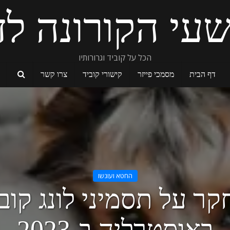
עי הקורונה לד
הכל על קוביד וגרורותיו
דף הבית
מסמכי פייזר
קישורי קוביד
צרו קשר
החטא ועונשו
ר על תסמיני לונג קוב
באוסטרליה ב-2023