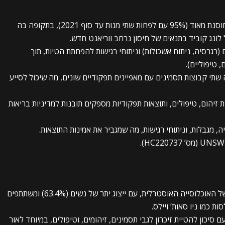
אוכלוסייה ייחודית: המחקר נערך באוכלוסייה מחוסנת מאוד (95% עם לפחות שתי מנות עד סוף 2021), בתקופה בה
לונג קוביד בתנאים של חיסון נרחב ווריאנט חדש.
רגרסיה, ניתוח אשכולות) וניתוחי רגישות להפחתת הטיות, תוך
, טיפוליים).
 שתי קבוצות תסמינים עם מאפיינים תפקודיים שונים, מה שיכול לסייע
 זיהום, טיפולים, ותוצאות תפקודיות מספקים תובנות למדיניות בריאות
, מגבלות, וניתוחי רגישות, מה שמגביר את אמינות התוצאות.
הטיית בחירה: הסקר לא היה מייצג באופן מלא של האוכלוסייה האוסטרלית, עם ייצוג יתר של נשים (63.4%) ומשתתפים
ת כמו ניו סאות’ ויילס.
ם סיכון להטיית זיכרון לגבי תסמינים, זיהומים, וטיפולים, במיוחד לאור