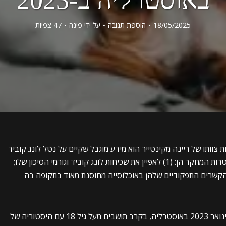
18/05/2025
הוספת תגובה
על ידי
פינה
47 צפיות
סם ב 8 במאי 2025 תחת צוותו של ריינה מקינטייר הוא מידע מוגבל שקיים על נטל לונג קוביד
לאחר זיהום באומיקרון באוכלוסיות מחוסנות מאוד. מטרות המחקר הן: (1) לאפיין את שכיחות לונג קוביד וגורמי הסיכון שלו;
ד והקשרים התפקודיים שלהן באוכלוסייה מחוסנת מאוד בתקופה בה
שיטות המחקר כללו: סקר חתך מקוון אנונימי נערך בינואר 2023 באוסטרליה, בקרב תושבים מעל גיל 18 עם היסטוריה של