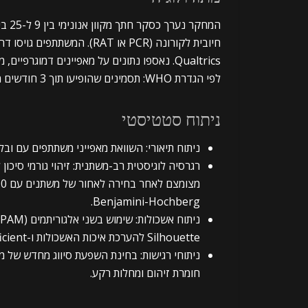
Qualtrics. נאספו נתונים על מאפיינים דמוגרפי
לפי הגדרת WHO: תסמינים שהופיעו תוך 3 חודשים מהזיהום ונמשכו לפחות חודשיים ללא הסבר אחר.
ניתוח סטטיסטי
ניתוח תיאורי: השוואת מאפייני משתתפים עם ובלי 
רגרסיה לוגיסטית רב-משתנית: זיהוי גורמי סיכון
Benjamini-Hochberg.
Silhouette להערכת איכות האשכולות ו-Jaccard’s coefficient להערכת יציבות.
ניתוחי רגישות: בחינת השפעת סיווג מחדש של מש
חומרת זיהום ומחלות רקע.