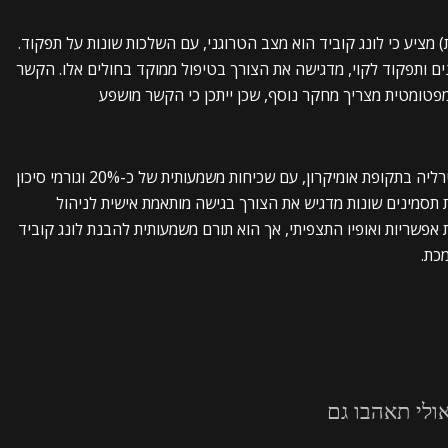
) מציע כי לונג קוביד הוא מצב הטרוגני, עם השלכות שונות על תפקוד.
ם ותפקוד לקוי, מדגישה את הצורך בטיפול ממוקד בחולים אלו. הקשר
פטומטית מצריך מחקר נוסף, שכן ייתכן כי הקשר מושפע
המחקר מספק תובנות חשובות על לונג קוביד באוסטרליה בתקופת אומיקרון, עם שכיחות משמעותית של כ-20% וגורמי סיכון
ת תסמינים שונות מדגיש את הצורך בגישה מותאמת אישית לניהול
 אפשריות ואופיו התצפיתי, אך הוא תורם משמעותית להבנת לונג קוביד
כת.
ולי תאהבו גם