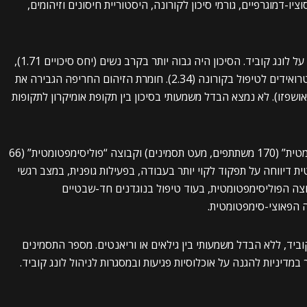
יו-דמוגרפיים, גורמי סיכון לקורונה, היסטוריית חיסונים וזיהומים,
תוצאות: מתוך 1,205 משתתפים, 240 (19.9%) דיווחו על לונג קוביד. הסיכון היה גבוה יותר בקרב נשים (יחס סיכויים 1.71),
אנשים עם מחלות רקע (2.19), ומשתמשי משאפות סטרואידים לטיפול בקורונה (2.34). חומרת הזיהום החריפה הגבירה את
 לאלו שהגיעו למיון או אושפזו). לא נמצא הבדל משמעותי בסיכון בין תקופת אומיקרון לתקופות
נמצאו שתי קבוצות תסמינים: קבוצה “פאוצי-סימפטומטית” (170 משתתפים, מעט תסמינים) וקבוצה “פוליסימפטומטית” (66
 דיווחה על תפקוד לקוי יותר בעבודה, בפעילות גופנית, במצב רגשי
וצה הפוליסימפטומטית, בעוד טיפול בנוגדנים חד-שבטיים
ביד, ללא הבדל משמעותי בין גילאים או וריאנטים. מספר התסמינים
במדיניות להגנה על אוכלוסיות פגיעות ובמסגרות לניהול לונג קוביד.