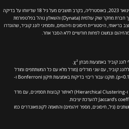
המחקר נערך כסקר חתך מקוון אנונימי בין 9 ל-25 בינואר 2023, באוסטרליה, בקרב תושבים מעל גיל 18 שדיווחו על בדיקה
חיובית לקורונה (PCR או RAT). המשתתפים גויסו דרך חברת מחקר שוק עולמית (Dynata) והשאלון נוהל בפלטפורמת
ים, מצב בריאותי, היסטוריית חיסונים וזיהומים, ותסמיני לונג קוביד, שהוגדרו
לונג קוביד באמצעות מבחן χ².
 ללונג קוביד, עם שני מודלים (מודל מלא עם כל המשתתפים ומודל
מצומצם לאחר בחירה לאחור של משתנים עם p<0.10). תוקנו עבור ריבוי בדיקות באמצעות תיקון Bonferroni ו-
ניתוח אשכולות: שימוש בשני אלגוריתמים (PAM ו-Hierarchical Clustering) לאיתור קבוצות תסמינים, עם מדד
תנים (גיל, חיסונים, מספר זיהומים) והתאמה לקונפאונדרים כמו