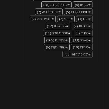
אקלים
(6)
ארה"ב/קנדה
(28)
גופות רקובות
(5)
דמו מקרטיה
(7)
הודו
(3)
המפ
(2)
חופש מידע
(7)
חסידות
(2)
לא נשכח
(12)
מח"צ
(6)
מסמכי פייזר
(11)
משהב
(33)
מתורגם
(165)
פוריות
(10)
שאר ירקות
(6)
תופעות לוואי
(63)