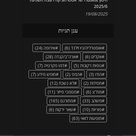
2025/6
19/08/2025
ענן תגיות
אוסטרליה/ניו זילנד
(6)
אירופה
(24)
אקלים
(6)
ארה"ב/קנדה
(28)
גופות רקובות
(5)
דמו מקרטיה
(7)
הודו
(3)
המפ
(2)
חופש מידע
(7)
חסידות
(2)
לא נשכח
(12)
מח"צ
(6)
מסמכי פייזר
(11)
משהב
(33)
מתורגם
(165)
פוריות
(10)
שאר ירקות
(6)
תופעות לוואי
(63)