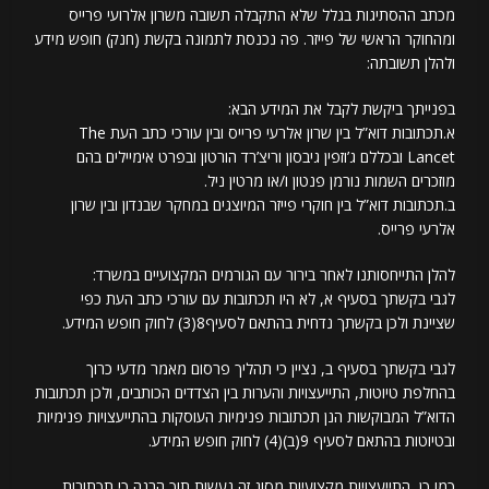
מכתב ההסתיגות בגלל שלא התקבלה תשובה משרון אלרועי פרייס
ומהחוקר הראשי של פייזר. פה נכנסת לתמונה בקשת (חנק) חופש מידע
ולהלן תשובתה:
בפנייתך ביקשת לקבל את המידע הבא:
א.תכתובות דוא”ל בין שרון אלרעי פרייס ובין עורכי כתב העת The
Lancet ובכללם ג’וזפין גיבסון וריצ’רד הורטון ובפרט אימיילים בהם
מוזכרים השמות נורמן פנטון ו/או מרטין ניל.
ב.תכתובות דוא”ל בין חוקרי פייזר המיוצגים במחקר שבנדון ובין שרון
אלרעי פרייס.
להלן התייחסותנו לאחר בירור עם הגורמים המקצועיים במשרד:
לגבי בקשתך בסעיף א, לא היו תכתובות עם עורכי כתב העת כפי
שציינת ולכן בקשתך נדחית בהתאם לסעיף8(3) לחוק חופש המידע.
לגבי בקשתך בסעיף ב, נציין כי תהליך פרסום מאמר מדעי כרוך
בהחלפת טיוטות, התייעצויות והערות בין הצדדים הכותבים, ולכן תכתובות
הדוא”ל המבוקשות הנן תכתובות פנימיות העוסקות בהתייעצויות פנימיות
ובטיוטות בהתאם לסעיף 9(ב)(4) לחוק חופש המידע.
כמו כן, התייעצויות מקצועיות מסוג זה נעשות תוך הבנה כי תכתובות