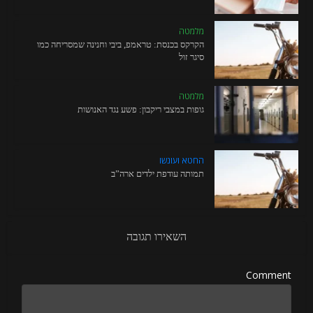
מלמטה
הקרקס בכנסת: טראמפ, ביבי וחנינה שמסריחה כמו
סיגר זול
מלמטה
גופות במצבי ריקבון: פשע נגד האנושות
החטא ועונשו
תמותה עודפת ילדים ארה”ב
השאירו תגובה
Comment