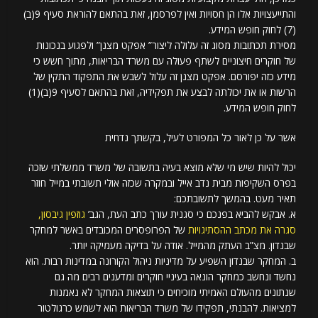
והתייעצויות אלו הן חסויות ואין לפרסמן, זאת בהתאם להוראת סעיף 9(ב)
(7) לחוק חופש המידע.
מסירת תכתובות מסוג זה עלולה ליצור” אפקט מצנן” ולפגוע בנכונות
של חוקרים חיצוניים לשתף פעולה עם משרד הבריאות, מתוך חשש כי
מידע כזה יפורסם. אפקט מצנן זה עלול לשבש את התפקוד התקין של
הרשות או את יכולתה לבצע את תפקידיה, זאת בהתאם לסעיף 9(ב)(1)
לחוק חופש המידע.
אשר על כן לאור כל המפורט לעיל, בקשתך נדחית
יכול להיות שיש מי שלא מוצא בעיה בתשובה של משרד ממשלתי שזכה
בפרס השקיפות מבית נדב אייל ובמקרה שכזה אולי תשובתי במייל חוזר
תאיר מעט. בהמשך לתשובתכם:
א. אבקש להביא בפנכם כי סגנית עורך כתב העת, הגב’
גוזפין גיבסון,
סגרה את מכתב ההסתיגויות
של הפרופסרים המכובדים באשר למחקר
שבנדון. מצ”ב העתק מהמייל. אודה על בדיקה מעמיקה יותר.
ב. המחקר שבנדון השפיע על מדיניות ניהול הקורונה במדינות רבות. הוא
נחשד ונחשב כמחקר הונאה בעיניי חוקרים ומדענים רבים מה גם
שנתונים מהעולם האמיתי מוכיחים כי תוצאות המחקר לא נאמנות
למציאות. להבנתי, תפקידו של משרד הבריאות הוא לשמש כרגולטור