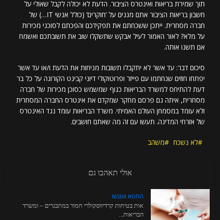
תוך שמירת בריאות ואינטרס הציבור. הדעת לא יכולה לקבל שאולי על
חשבון בריאות הציבור אתם מגנים על ‘חוקרים’ (כולל אנשי IT…) של
חברה מסחרית. ייתכן ששכחתם את תפקידכם והפכתם לסוכני מכירות
על מלא? לאור האמור לעיל אבקש שתשקלו שוב את תשובתכם ואשמח
אם תשנו אותה.
סיכום דבר: עד אשר לא יתקבלו תשובות מניחות את הדעת ו/או עד אשר
יפתחו חוזים שנחתמו עם פייזר ופרוטוקולי דיוני קבינט הקורונה על כל בר
דעת להתיחס למשרד הבריאות כגוף שמשמש כסוכן מכירות של חברה
מסחרית, איתה גם פרסם מחקר שמקדם את אינטרס החברה המסחרית
ולא עומד במסמחן העולם האמיתי. משרד הבריאות עומד נגד האינטרס
של אזרחי המדינה. תעשו עם זה מה שאתם חושבים.
לא נשכח
משהב
אולי תאהבו גם
החטא ועונשו
אות בטיחות קרדיווסקולרי חמור במתבגרים – ומשרד
הבריאות...