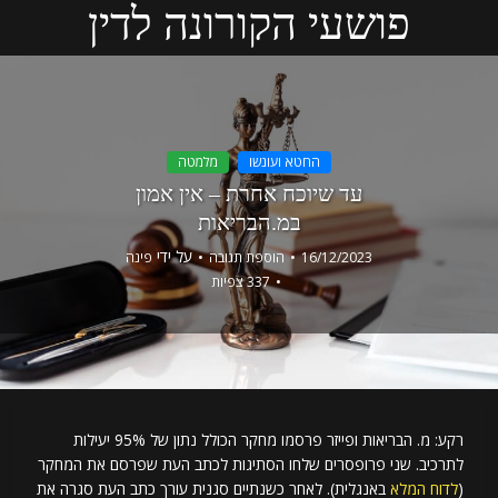
פושעי הקורונה לדין
החטא ועונשו
מלמטה
עד שיוכח אחרת – אין אמון
במ.הבריאות
על ידי
16/12/2023
הוספת תגובה
פינה
337 צפיות
רקע: מ. הבריאות ופייזר פרסמו מחקר הכולל נתון של 95% יעילות
לתרכיב. שני פרופסרים שלחו הסתיגות לכתב העת שפרסם את המחקר
(
לדוח המלא
באנגלית). לאחר כשנתיים סגנית עורך כתב העת סגרה את