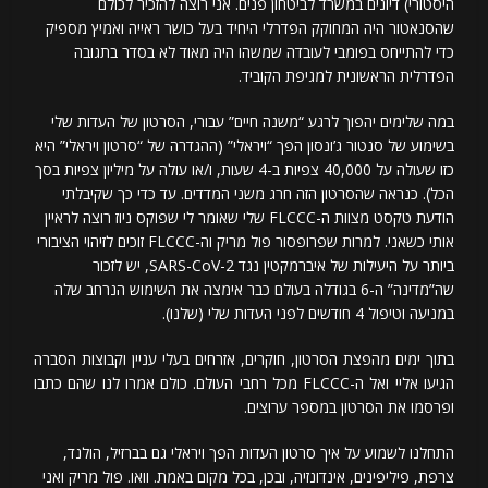
היסטורי) דיונים במשרד לביטחון פנים. אני רוצה להזכיר לכולם
שהסנאטור היה המחוקק הפדרלי היחיד בעל כושר ראייה ואמיץ מספיק
כדי להתייחס בפומבי לעובדה שמשהו היה מאוד לא בסדר בתגובה
הפדרלית הראשונית למגיפת הקוביד.
במה שלימים יהפוך לרגע “משנה חיים” עבורי, הסרטון של העדות שלי
בשימוע של סנטור ג’ונסון הפך “ויראלי” (ההגדרה של “סרטון ויראלי” היא
כזו שעולה על 40,000 צפיות ב-4 שעות, ו/או עולה על מיליון צפיות בסך
הכל). כנראה שהסרטון הזה חרג משני המדדים. עד כדי כך שקיבלתי
הודעת טקסט מצוות ה-FLCCC שלי שאומר לי שפוקס ניוז רוצה לראיין
אותי כשאני. למרות שפרופסור פול מריק וה-FLCCC זוכים לזיהוי הציבורי
ביותר על היעילות של איברמקטין נגד SARS-CoV-2, יש לזכור
שה”מדינה” ה-6 בגודלה בעולם כבר אימצה את השימוש הנרחב שלה
במניעה וטיפול 4 חודשים לפני העדות שלי (שלנו).
בתוך ימים מהפצת הסרטון, חוקרים, אזרחים בעלי עניין וקבוצות הסברה
הגיעו אליי ואל ה-FLCCC מכל רחבי העולם. כולם אמרו לנו שהם כתבו
ופרסמו את הסרטון במספר ערוצים.
התחלנו לשמוע על איך סרטון העדות הפך ויראלי גם בברזיל, הולנד,
צרפת, פיליפינים, אינדונזיה, ובכן, בכל מקום באמת. וואו. פול מריק ואני