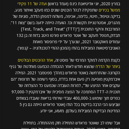
במרץ 2020, יוגי אדיטיאנת כינס (ועמד בראש)
ועדה של 11 פקידי
ממשל בכירים
שתפקידה לנהל היבטים שונים כמו מעקב ואיתור מגע,
בדיקה וטיפול, חיטוי, בלימה, אכיפה, משלוח למפתן הדלת, סוגיות של
מהגרים, אסטרטגיית תקשורת וכו’. הוועדה הייתה ידועה בשם “צוות 11”.
המורכבות והיקף התוכנית [“Test, Track, and Treat” (TTT)]
תבדוק,תטפל תעקוב של אוטר פראדש פורטו היטב בדוח זה בן 132
עמודים מאוקטובר 2021, שנערך על ידי פרופסור מאחת
האוניברסיטאות המובילות בהודו (המכון ההודי לטכנולוגיה – קנפור).
כקצת הקדמה למוקד המרכזי של פוסט זה,
אחד ההיבטים הבולטים
ביותר של הדו”ח
שהוצא חודש לאחר ההכחדה הכמעט מוחלטת של נגיף
הקורונה שהתרחשה באוטר פראדש במהלך ספטמבר 2021. המילה
איברמקטין מופיעה רק פעם אחת בדו”ח, בסוף רשימה של תרופות “הם
עוקבים אחר ההיצע של”, למרות העובדה שכמעט כל ההצלחה של
תוכנית ה-TTT הסתמכה על הפצה מסיבית של איברמקטין ל-97,000
כפרים תוך שימוש ב-400,000 עובדי שירותי בריאות שעבדו בצוותים
שביצעו הכי הרבה בדיקות בכל הודו (אוטר פראדש הייתה גם בין 5
המדינות הבדיקות המובילות בעולם). מזעזע, אני יודע.
אבל שימו לב שאוטר פראדש התחילה חזק מההתחלה. בתחילת