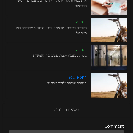
אות בטיחות קרדיווסקולרי חמור במתבגרים – ומשרד
הבריאות...
מלמטה
הקרקס בכנסת: טראמפ, ביבי וחנינה שמסריחה כמו
סיגר זול
מלמטה
גופות במצבי ריקבון: פשע נגד האנושות
החטא ועונשו
תמותה עודפת ילדים ארה”ב
השאירו תגובה
Comment