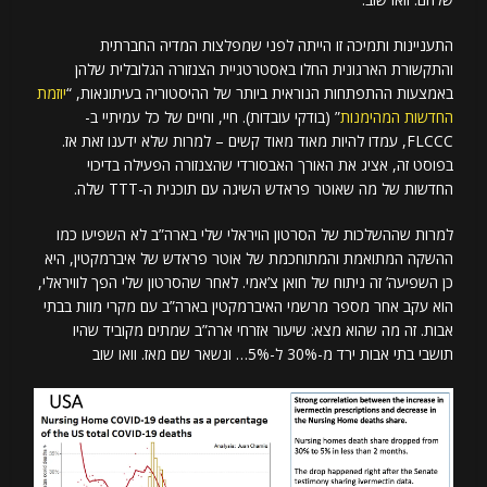
התעניינות ותמיכה זו הייתה לפני שמפלצות המדיה החברתית
והתקשורת הארגונית החלו באסטרטגיית הצנזורה הגלובלית שלהן
באמצעות ההתפתחות הנוראית ביותר של ההיסטוריה בעיתונאות, “
יוזמת
החדשות המהימנות
” (בודקי עובדות). חיי, וחיים של כל עמיתיי ב-
FLCCC, עמדו להיות מאוד מאוד קשים – למרות שלא ידענו זאת אז.
בפוסט זה, אציג את האורך האבסורדי שהצנזורה הפעילה בדיכוי
החדשות של מה שאוטר פראדש השיגה עם תוכנית ה-TTT שלה.
למרות שההשלכות של הסרטון הויראלי שלי בארה”ב לא השפיעו כמו
ההשקה המתואמת והמתוחכמת של אוטר פראדש של איברמקטין, היא
כן השפיעה’ זה ניתוח של חואן צ’אמי. לאחר שהסרטון שלי הפך לוויראלי,
הוא עקב אחר מספר מרשמי האיברמקטין בארה”ב עם מקרי מוות בבתי
אבות. זה מה שהוא מצא: שיעור אזרחי ארה”ב שמתים מקוביד שהיו
תושבי בתי אבות ירד מ-30% ל-5%… ונשאר שם מאז. וואו שוב