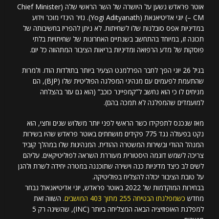
אוטר פראדש נשען על היושרה של השר הראשי שלה (Chief Minister
– CM) יוגי אדיטיאנאת (Yogi Adityanath). נזיר הינדי מוכר וידוע
במדיניות אפס סובלנות שלו לשחיתות. לא ניתן להפריז בחשיבותה של
תכונה זו, במיוחד בהתחשב בשנתיים האחרונות של שחיתויות בלתי
פוסקות של מדע הרפואה ומדיניות בריאות הציבור המתהווה כל יום.
בגיל 26 יוגי הפך לחבר הפרלמנט הצעיר ביותר בתולדות הודו. ולמרות
שהתעמת לפעמים עם מנהיגי המפלגה הפוליטית שלו (BJP), הם
מניחים לו כי הוא נחשב ל”קמפיינר כוכב” (הוא גם עזר בהצלחה
למועמדים שהמפלגה לא תמכה בהם).
מאז שנכנס לתפקידו כשר הראשי לפני יותר משלוש שנים וחצי, הוא
נקט בפעולה נגד 775 פקידים מושחתים באוטר פראדש שהיו בשירות
המנהל ההודי ובשירות המשטרה ההודית. המנהיגות שלו במהלך קוביד
צריכה לשמש דוגמה היסטורית מעוררת השראה לפוליטיקאים. עליהם
לשים לב כיצד מדיניות כנה וישירה שתוכננה במטרה יחידה לשרת ולהגן
על טובת הציבור יכולה להצליח בפוליטיקה.
בבחירות המוקדמות של 2022 באוטר פראדש, יוגי אדיטיאנאת’ נבחר
מחדש
כשמפלגתו הבטיחה 255 מתוך 403 המושבים
. השווה זאת
למפלגת האופוזיציה הבאה המצליחה ביותר (INC), שהשיגה רק 5