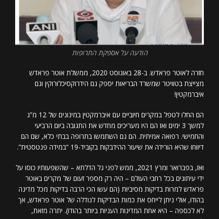
הודעה על אספקת התרופות
חזרה לאוטר פראדש. ב-28 באוגוסט 2020, ממשלת אוטר פראדש
מצייצת בטוויטר שמשרד הבריאות יספק גם הידרוקסיכלורוקין וגם
איברמקטין!
הם החלו לטפל במקרים חיוביים עם איברמקטין במינונים של 12 מ”ג
למשך 3 ימים ואז הם היו מעריכים מחדש את התגובה ביום הרביעי
והחמישי. רפואה אמיתית. הם גם השתמשו בתרופה בבתי כלא, שם הם
דיווחו שהיא הורידה את שיעור ההידבקות בקוביד-19 “במידה פנטסטית”.
ואז, בפברואר ומרץ 2021, ממש לפני גל הדלתא – שהשפעותיו כוסו על
ידי עיתונים בכל רחבי העולם – היה רק ​​מספר זעום של מקרים באוטר
פראדש למרות בדיקות מסיביות (הם עשו הכי הרבה בדיקות מכל מדינה
בהודו, אולי ניתן לייחס את כמות הבדיקות לגודלה של אוטר פראדש, אך
לא לכספה – היא אחת המדינות העניות ביותר בהודו). יתרה מזאת,