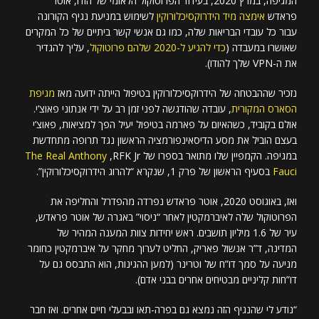
המגיפה, במרץ 2020, בעידוד הפרוטוקול הלאומי של הודו, אוטר
פראדש
אימצה מיד הידרוקסיכלורוקין
לשימוש במניעת נגיף הקורונה
עבור כל עובדי הבריאות שלה, כמו גם אנשי קשר ביתיים של כל המקרים
שאושרו במעבדה (
כדי להגיע ל-2020 שלהם פרוטוקול
, עליך להגדיר
את ה-VPN שלך להודו).
נזכיר שההבטחה של הידרוקסיכלורוקין בטיפול הייתה ידועה מאז
מגיפת
הסארס המקורית
, עובדה שהודגשה לפני זמן רב על ידי אנתוני פאוצ’י.
אולם בקוביד, כשהאיום על פארמה בטיפול יעיל הפך למציאות, פאוצ’י
בעצם הוביל את מסע הדיסאינפורמציה הראשון נגד תרופה מתחדשת
במגיפה. הקמפיין שלו מתואר בספרו של RFK Jr,
The Real Anthony
Fauci
בסעיף הראשון של פרק 1, שנקרא “להרוג הידרוקסיכלורוקין”.
ואז, באוגוסט 2020, אוטר פראדש נפרדה מהפדרל והחליפה את
הפרוטוקול שלה לאיברמקטין לאחר “ניסוי” באגרה של אוטר פראדש,
עיר של 1.6 מיליון תושבים. ראש יחידות צוות המענה המהיר של
המדינה, ד”ר אנשול פאריק, החליט לערוך מחקר על איברמקטין כחומר
מניעה על סמך דו”ח של וטרינר (למען ההגינות, הוא התבסס גם על
דו”חות קליניים מבטיחים אחרים בבני אדם).
“נודע לי שהנגיף הזה נמצא גם בפרה-תאו ובבעלי חיים אחרים. ואז חבר