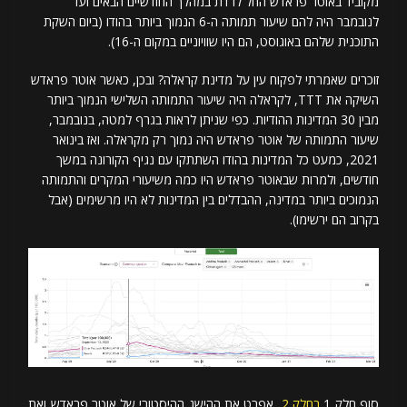
מקוביד באוטר פראדש החל לרדת במהלך החודשיים הבאים ועד
לנובמבר היה להם שיעור תמותה ה-6 הנמוך ביותר בהודו (ביום השקת
התוכנית שלהם באוגוסט, הם היו שוויוניים במקום ה-16).
זוכרים שאמרתי לפקוח עין על מדינת קראלה? ובכן, כאשר אוטר פראדש
השיקה את TTT, לקראלה היה שיעור התמותה השלישי הנמוך ביותר
מבין 30 המדינות ההודיות. כפי שניתן לראות בגרף למטה, בנובמבר,
שיעור התמותה של אוטר פראדש היה ​​נמוך רק מקראלה. ואז בינואר
2021, כמעט כל המדינות בהודו השתתקו עם נגיף הקורונה במשך
חודשים, ולמרות שבאוטר פראדש היו כמה משיעורי המקרים והתמותה
הנמוכים ביותר במדינה, ההבדלים בין המדינות לא היו מרשימים (אבל
בקרוב הם ירשימו).
סוף חלק 1
בחלק 2
, אפרט את ההישג ההיסטורי של אוטר פראדש ואת