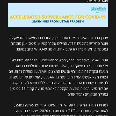
אוטר פראדש”.
ארגון הבריאות העולמי פירט את ההיקף, התחכום והמשאבים שהשקיעה
אוטר פראדש בתוכנית TTT. המילים איברמקטין או טיפול אינן מוזכרות
במסמך WHO. אפילו לא פעם אחת. זה מה ש-WHO כתב במקום:
עבור Vishesh Surveillance Abhiyaan Initiative (VSAI), צוות של
שני חברים ביקר במשקי בית, העביר שיטות עבודה מומלצות בנושא
מניעת ובקרת זיהומים, זיהוי אנשים המציגים ILI/SARI ומחלות נלוות. אם
הצוות מצא אנשים המדגימים תסמיני ILI/SARI, המקרים שלהם נשלחו
לדגימה. הצוות גם הדביק מדבקות הודעות הכוללות מידע ליצירת קשר
עם קווי סיוע והבטיח מודעות הקהילה לאמצעי מניעת קוביד-19 בסיסיים
במהלך הביקורים (תגיד עוד?)
למרות התיאור המופרך לעיל של מה שאוטר פראדש עשתה בפועל,
לאחר השקת תוכנית ה-TTT ב-6 באוגוסט 2020, שיעורי התמותה