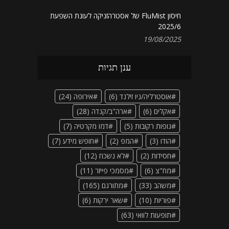
חיסון FluMist של אסטרהזניקה לעונת השפעת
2025/6
19/08/2025
ענן תגיות
אוסטרליה/ניו זילנד
(6)
אירופה
(24)
אקלים
(6)
ארה"ב/קנדה
(28)
גופות רקובות
(5)
דמו מקרטיה
(7)
הודו
(3)
המפ
(2)
חופש מידע
(7)
חסידות
(2)
לא נשכח
(12)
מח"צ
(6)
מסמכי פייזר
(11)
משהב
(33)
מתורגם
(165)
פוריות
(10)
שאר ירקות
(6)
תופעות לוואי
(63)