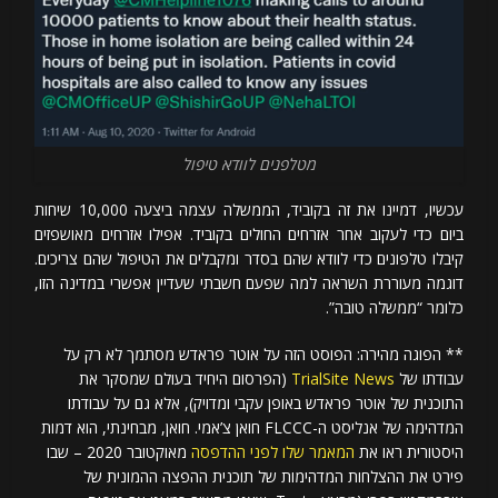
מטלפנים לוודא טיפול
עכשיו, דמיינו את זה בקוביד, הממשלה עצמה ביצעה 10,000 שיחות
ביום כדי לעקוב אחר אזרחים החולים בקוביד. אפילו אזרחים מאושפזים
קיבלו טלפונים כדי לוודא שהם בסדר ומקבלים את הטיפול שהם צריכים.
דוגמה מעוררת השראה למה שפעם חשבתי שעדיין אפשרי במדינה הזו,
כלומר “ממשלה טובה”.
** הפוגה מהירה: הפוסט הזה על אוטר פראדש מסתמך לא רק על
עבודתו של
TrialSite News
(הפרסום היחיד בעולם שמסקר את
התוכנית של אוטר פראדש באופן עקבי ומדויק), אלא גם על עבודתו
המדהימה של אנליסט ה-FLCCC חואן צ’אמי. חואן, מבחינתי, הוא דמות
היסטורית ראו את
המאמר שלו לפני ההדפסה
מאוקטובר 2020 – שבו
פירט את ההצלחות המדהימות של תוכנית ההפצה ההמונית של