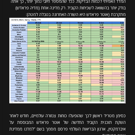
המדד האמיתי לכמות הבדיקות. ככל שהמספר חיובי נמוך יותר, כך אתה
בודק יותר בהשוואה לשכיחות הקוביד. רק מדינה אחת (מדיה פראדש)
מתקרבת (אוטר פראדש היא השורה האחרונה בטבלה למטה):
כסימן מטריד ראשון לכך שהופעלו כוחות צנזורה עולמיים, חודש לאחר
השקת תוכנית הקוביד החדשה של אוטר פראדש המבוססת על
איברמקטין, ארגון הבריאות העולמי פרסם מסמך בשם “למדנו ממדינת