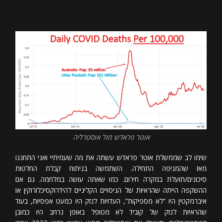
אוטר פראדש מול אוסטרליה
שימו לב שממשלת אוטר פראדש עשתה את מה שעמיתיי ואני התחננו
מאז שהמגיפה התחילה. השתמשה בניתוח קבלת החלטות
סיכונים/תועלת במקרה חירום. כמו שאתה עושה במלחמה. גם אם
ההשקפה הייתה שהראיות של הניסויים הקליניים להידרוקסיכלורוקין או
איברמקטין היו “לא מספיקות”, העדויות לנזק היו כמעט אפסיות, בעוד
שהראיות לנזק של קוביד לא מטופל באופן נרחב היו כמובן