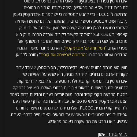
איברמקטין בפרו (מבצע Tayta, שאני מחשיב כמעט אב טיפוס
לתוכנית TTT של אוטר פראדש) והיתה נקודת הנתונים הסופית
הדרושה ל-FLCCC כדי להגיע למסקנה כי יש לפרוס איברמקטין באופן
גלובלי ושיטתי במניעה וטיפול בקוביד. המאמר שלו גם שימש השראה
לעדותי בסנאט. להלן ביוגרפיה קצרה של חואן, שנכתב על ידי מייק
קאפוצו ב Substack “הצלה” הקשור לקוביד. עובדה מהנה: מייק הוא
מחברם של שני רבי מכר בניו יורק טיימס והוא המחבר המשותף של
ספרי הקרוב “
המלחמה על איברמקטין
“. הוא גם מחבר מאמר המגזין
המדהים ועטור הפרסים: “
התרופה שפיצחה את קוביד
” (חובה לקרוא).
חואן הוא מנתח נתונים עצמאי בקיימברידג’, מסצ’וסטס, שעובד עבור
לקוחות ארגוניים גדולים. יליד קולומביה, הוא שמע על היעילות של
איברמקטין בדרום אמריקה בתחילת המגיפה, והחל בצלילות עמוקות
לנתונים ולתוך רשומות בריאות ציבוריות ברחבי העולם. הוא יצר גרפיקה
בולטת המראה מקרי קוביד ומקרי מוות יורדים בערים ומדינות רבות לאחר
הצגת איברמקטין. צ’אמי פרסם את עבודתו בהרחבה ושיתף פעולה עם
ד”ר פייר קורי מברית FLCCC, שלדבריו מדען הנתונים מייצר ניתוחים
אפידמיולוגיים היסטוריים שהשפיעו על רופאים והצילו חיים ברחבי העולם.
עכשיו, בואו נפרט את מה שקרה באוטר פראדש.
גל הקוביד הראשון