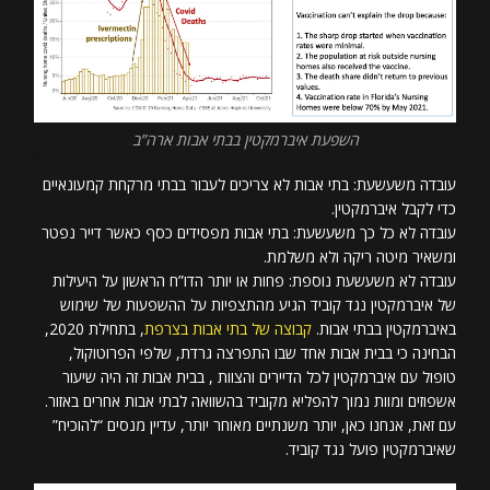
השפעת איברמקטין בבתי אבות ארה”ב
עובדה משעשעת: בתי אבות לא צריכים לעבור בבתי מרקחת קמעונאיים
כדי לקבל איברמקטין.
עובדה לא כל כך משעשעת: בתי אבות מפסידים כסף כאשר דייר נפטר
ומשאיר מיטה ריקה ולא משלמת.
עובדה לא משעשעת נוספת: פחות או יותר הדו”ח הראשון על היעילות
של איברמקטין נגד קוביד הגיע מהתצפיות על ההשפעות של שימוש
באיברמקטין בבתי אבות.
קבוצה של בתי אבות בצרפת
, בתחילת 2020,
הבחינה כי בבית אבות אחד שבו התפרצה גרדת, שלפי הפרוטוקול,
טופול עם איברמקטין לכל הדיירים והצוות , בבית אבות זה היה שיעור
אשפוזים ומוות נמוך להפליא מקוביד בהשוואה לבתי אבות אחרים באזור.
עם זאת, אנחנו כאן, יותר משנתיים מאוחר יותר, עדיין מנסים “להוכיח”
שאיברמקטין פועל נגד קוביד.