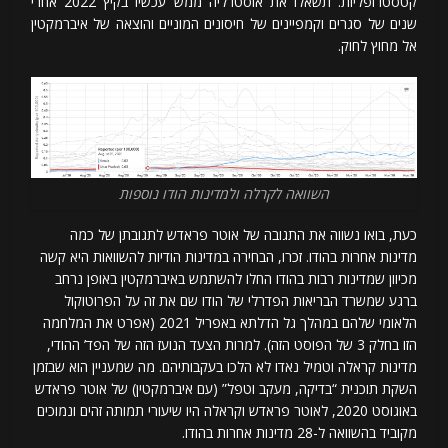
קטסטרופליות. תשאלו את אוסטרליה ממש עכשיו בקיץ 2022 אחרי
שנים של סגרים וקמפיינים של חיסונים המוניים והוצאה של איברמקטין
אל מחוץ לחוק.
השוואה לקרלה ולמדינות הודו נוספות
כעת, בואו נשווה את התגובה של אוטר פראדש לתגובתן של כמה
מדינות אחרות בהודו. זכרו, הבחירה במדינות הודיות להשוואות היא קשה
מכיוון שמדינות רבות בהודו החלו להשתמש באיברמקטין באופן נרחב
ברגע שמשרד הבריאות הפדרלי של הודו שם את זה על הפרוטוקול
הלאומי שלהם במהלך גל הדלתא באפריל 2021 (אפרט את המלחמה
הזו בחלק 3 של הפוסט הזה). למרות הצעד הנועז הזה של הפד’ ההודי,
מדינות קראלה וטמיל נאדו לא הלכו בעקבותיהם. מה שמעניין הוא שבזמן
השקת תוכנית “בדיקה, מעקב וטפל” (עם איברמקטין) של אוטר פראדש
באוגוסט 2020, לאוטר פראדש וקראלה היו שיעורי תמותה זהים ונמוכים
מקוביד בהשוואה ל-28 מדינות אחרות בהודו.