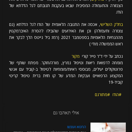
הצנזורה והתעמולה המסיבית שבאו בעקבות תגובתם לגל הדלתא של
הודו.
בחלק השלישי
, אכסה את התגובה הלאומית של הודו לגל הדלתא (גם
צונזרה ותעמולה) וכן את האירועים שהובילו להסרת האיברמקטין
מההנחיות הלאומיות בספטמבר 2021 (רמז: ביל גייטס הלך לבקר את
ראש הממשלה מודי )
נכתב על ידי ד”ר פייר קורי
מקור
מומחה לרפואת ריאות וטיפול נמרץ, מורה/חוקר. מפתח שותף של
פרוטוקולים יעילים, מבוססי ראיות/מומחיות לטיפול ב-קוביד עם אנשי
המקצוע הרפואיים וענקיות המדע של קו חזית ברית טיפול קריטי
קוביד-19
הודו
מתורגם
אולי תאהבו גם
החטא ועונשו