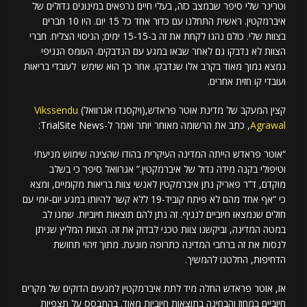
וטרינר שלי סיפר שבמצב כזה, בעלי חיים נרפאים במינונים גדולים של
איברמקטין. ראשית התחלנו עם כדור אחד כל 15 יום. היו 10 חברים
בצוות שלי. כולם נהגו לקחת את זה ב-15-15 ימים; הניסוי הצליח. חברי
הצוות לא נדבקו גם לאחר שבאו במגע עם הנדבקים. העומס הנגיפי
נמצא נמוך מאוד בקרב אלו שנדבקו. אחר כך הוא שימש לעובדי בריאות
ועובדי קו חזית אחרים.
קצין המעקב של מדינת אוטר פראדש,(ויקסנדו אגרוואל)
Vikssendu
Agrawal
, כתב את הרשומה מאוחר יותר ואמר ל-TrialSite News:
“אוטר פראדש הייתה המדינה העיקרית בהודו שהציגה שימוש מניעתי
וטיפולי בקנה מידה גדול של איברמקטין.” אגרוואל סיפר כי בשלב
מוקדם, ד”ר פאריק נתן איברמקטין לאנשי צוות בריאות מקומיים, ומצא
כי “אף אחד מהם לא פיתח קוביד-19 ללא קשר להיותו במגע יום-יומי עם
חולים שנמצאו חיוביים לנגיף. זה נתן להם תוצאות חיוביות. שמנו לב
במטה המדינה, וביקשנו צוות טכני לבדוק את זה. הצוות המליץ ​​שניתן
לנסות את זה ברחבי המדינה כתרופה מונעת. מתוך זיהוי תחושת
הדחיפות, החלטנו להמשיך.
אז, אוטר פראדש החלה מיד לתת איברמקטין למגעים הדוקים של מקרים
חיוביים במחוז והבחינה בתוצאות חיוביות מאוד. בהתבסס על תצפיות