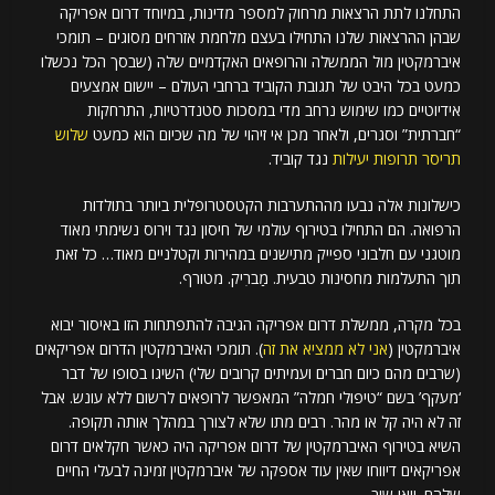
התחלנו לתת הרצאות מרחוק למספר מדינות, במיוחד דרום אפריקה
שבהן ההרצאות שלנו התחילו בעצם מלחמת אזרחים מסוגים – תומכי
איברמקטין מול הממשלה והרופאים האקדמיים שלה (שבסך הכל נכשלו
כמעט בכל היבט של תגובת הקוביד ברחבי העולם – יישום אמצעים
אידיוטיים כמו שימוש נרחב מדי במסכות סטנדרטיות, התרחקות
“חברתית” וסגרים, ולאחר מכן אי זיהוי של מה שכיום הוא כמעט
שלוש
תריסר תרופות יעילות
נגד קוביד.
כישלונות אלה נבעו מההתערבות הקטסטרופלית ביותר בתולדות
הרפואה. הם התחילו בטירוף עולמי של חיסון נגד וירוס נשימתי מאוד
מוטגני עם חלבוני ספייק מתישנים במהירות וקטלניים מאוד… כל זאת
תוך התעלמות מחסינות טבעית. מַברִיק. מטורף.
בכל מקרה, ממשלת דרום אפריקה הגיבה להתפתחות הזו באיסור יבוא
איברמקטין (
אני לא ממציא את זה
). תומכי האיברמקטין הדרום אפריקאים
(שרבים מהם כיום חברים ועמיתים קרובים שלי) השיגו בסופו של דבר
‘מעקף’ בשם “טיפולי חמלה” המאפשר לרופאים לרשום ללא עונש. אבל
זה לא היה קל או מהר. רבים מתו שלא לצורך במהלך אותה תקופה.
השיא בטירוף האיברמקטין של דרום אפריקה היה כאשר חקלאים דרום
אפריקאים דיווחו שאין עוד אספקה ​​של איברמקטין זמינה לבעלי החיים
שלהם. וואו שוב.