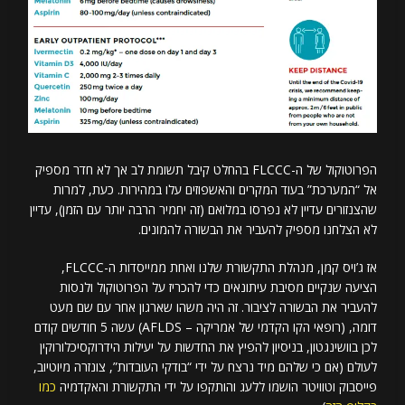
הפרוטוקול של ה-FLCCC בהחלט קיבל תשומת לב אך לא חדר מספיק
אל “המערכת” בעוד המקרים והאשפוזים עלו במהירות. כעת, למרות
שהצנזורים עדיין לא נפרסו במלואם (זה יחמיר הרבה יותר עם הזמן), עדיין
לא הצלחנו מספיק להעביר את הבשורה להמונים.
אז ג’ויס קמן, מנהלת התקשורת שלנו ואחת ממייסדות ה-FLCCC,
הציעה שנקיים מסיבת עיתונאים כדי להכריז על הפרוטוקול ולנסות
להעביר את הבשורה לציבור. זה היה משהו שארגון אחר עם שם מעט
דומה, (רופאי הקו הקדמי של אמריקה – AFLDS) עשה 5 חודשים קודם
לכן בוושינגטון, בניסיון להפיץ את החדשות על יעילות הידרוקסיכלורוקין
לעולם (אם כי שלהם מיד נרצח על ידי “בודקי העובדות”, צונזרה מיוטיוב,
פייסבוק וטוויטר הושמו ללעג והותקפו על ידי התקשורת והאקדמיה
כמו