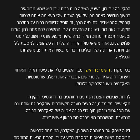
ההקשבה של רון, בעיניי, הצילה חיים רבים שכן הוא שמע מרופאים
במשך חודשים לאחר מכן על איך העדות שלי העצימה אותם לנסות
קורטיקוסטרואידים וכתוצאה מכך, זה הוביל לדיווחים רבים על החלמה
חזקה. די גאה בזה. דעו גם שההערצה שלי המשיכה להתפתח לרון כאדם
וסנאטור אכפתי ומחויב מאוד. במה שהיה מזעזע אותי לחשוב על לפני
שלוש שנים, אחד משיאי פול והקריירה שלי היה כשהוזמנו למסיבת ליל
הבחירות האחרונה שלו ובילינו הרבה זמן בשיחה איתו ועם משפחתו
הנפלאה.
בכל מקרה,
השימוע הראשון
מבין השניים כלל את פיטר מקולו והארווי
ריש וג’ורג’ פאריד שניסו לשכנע בבהלה את העולם שהסוכנויות
והאקדמיה טעו בהידרוקסיכלורוקין.
למרות שגיבוש והצגת הנתונים התומכים בהידרוקסיכלורוקין היו
מקצועיים ומלומדים, זה הצית סערה תקשורתית שתקפה גם אותם וגם
את הסנאטור ג’ונסון תוך כדי חגיגה צפויה של האקדמיה הבורה,
הנתעבת והמשרתת מאוניברסיטת בראון אשיש דיג’ה.
דיג’ה שיחק את המומחה השחצן, האקדמי, המומחה לרפואה
מבוססת-ראיות טיפוסית בפסבדו-מדע על-ידי הכרזת הראיות התומכות