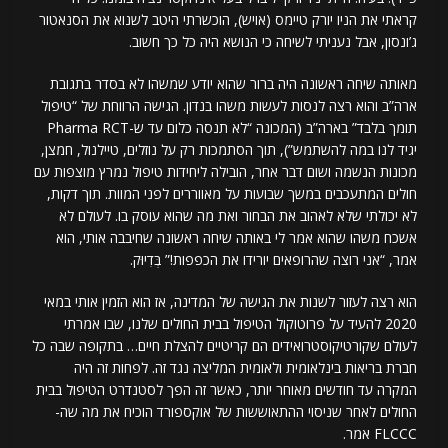
קראתי את הניו יורק טיימס (אויש), הוכשרתי היטב לשנוא את הסנאטור
ג’ונסון, אבל נעניתי לשיחה כי הנושא היה כל כך חשוב.
מאותה שיחה ראשונה היה ברור שהוא יודע שמשהו לא בסדר בתגובת
ארה”ב והוא רצה לנסות לעשות משהו בנדון. הגישה הרווחת של “טיפול
תומך בלבד” בארה”ב (המכונה “לא תנסה כלום עד ש-Pharma RCT
יגיד לנו במה להשתמש”), תוך הסתמכות רק על נוזלים, טיילנול, חמצן,
מכונות הנשמה ושום דבר אחר, הובילה ליחידות טיפול נמרץ מוצפות עם
חולים המתעכבים במשך שבועות על מאווררים לפני המוות. תוך דקות,
לא יכולתי שלא לאהוב את הבחור ואת מה שהוא עוסק בו. לעולם לא
אשכח משהו שהוא אמר לי באותה שיחה ראשונה שחיבבה אותי, הוא
אמר, “אני רוצה שהרופאים יורידו את הכפפות!” בְּדִיוּק.
הוא רצה לעזור לשנות את הגישה של המדינה, אז הוא הזמין אותי במאי
2020 להעיד על פרוטוקול הטיפול בבית החולים שלנו, שבו אמרתי
לעולם שקורטיקוסטרואידים הם קריטיים להצלת חיים… בתקופה שבה כל
חברת בריאות בינלאומית ולאומית המליצה נגד זה. לפחות זה היה
המקרה עד חודשים מאוחר יותר, כאשר זה הפך לסטנדרט הטיפול בבית
החולים לאחר שניסוי ההתאוששות של אוקספורד הוכיח את מה שה-
FLCCC אמר.