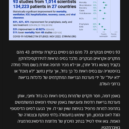
93 ניסויים מבוקרים. 73 מהם הם ניסויים בביקורת עמיתים. 43 מהם
מחקרים אקראיים מבוקרים. מלבד בסיס הראיות להידרוקסיכלורוקין
בקוביד (שהוא גדול יותר), אני לא מכיר תרופה אחרת בשום מודל מחלה
בהיסטוריה עם בסיס ראיות כל כך גדול, אך עדיין נחשב “לא מוכח” או
“לא יעיל” על ידי מערכות הבריאות המתקדמים של כלכלות בריאות
ברחבי העולם.
באופן דומה, חסר תקדים שלמרות בסיס ראיות כה גדול וחיובי, אותן
מערכות בריאות רודפות ומענישות באופן שיטתי רופאים המשתמשים
בתרופה למרות פרופיל בטיחות שאין שני לו. איך הגענו לסיוט הדיסטופי
הזה? לאט ובמכוון, תוך שימוש בתעמולה בלתי פוסקת ובצנזורה של
האמת. צאו איתי לטייל בנתיב הזיכרון של מלחמת הדיסאינפורמציה
באיברמקטין.