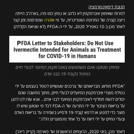
תגובת דיסאינפורמציה
למרות שאימוץ איברמקטין לא נלהב או נפוץ כמו פרו, בארה”ב הייתה
ריצה קצרה של התרופה הווטרינרית, על פי
אזהרה
שפורסמה זמן קצר
לאחר מכן ב-10 באפריל 2020, על ידי ה-PFDA (לא שגיאת הקלדה):
מחזיקי סטוקה אינם משתמשים באיברמקטין המיועד לבעלי חיים
כטיפול בקוביד-19 בבני אדם
“PFDA מודאג מבריאותם של צרכנים שעשויים לטפל בעצמם על ידי
נטילת מוצרי איברמקטין המיועדים לבעלי חיים, מתוך מחשבה שהם
יכולים להוות תחליף לאיברמקטין המיועד לבני אדם… אנא עזרו לנו להגן
על בריאות הציבור על ידי התרעה של ה-FDA לכל מי שטוען שיש לו
מוצר כדי למנוע או לרפא קוביד-19 ולסייע בשמירה על בריאות האדם
ובעלי החיים על ידי דיווח על כל אחד מהמוצרים הללו.”
לאחר מכן, ביוני 2020, הרוצחים הראשונים של פארמה (קרייג ריינר)