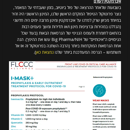
איברמקטין לעולם
בשבועות שלאחר ההרצאה של פול ביוטיוב, בזמן שעבדתי על המאמר,
נוצר פרוטוקול הטיפול המוקדם הראשון שלנו, המינון הראשוני היה זהיר
במיוחד מכיוון שרק למדנו על איברמקטין ומינון מרובה ימים היה חדשני
(הגדלנו במהירות וברציפות מינון ו/או תדירות ומשך פעמים רבות
בהתאם לחומרת ולעומס הנגיפי של הגרסאות הבאות (בעוד שכל
הניסויים ה”איכותיים” של Big Pharma/NIH עשו את ההיפך). הנה
אחת הגרסאות המוקדמות ביותר (הרבה השתנה בפרוטוקול זה אז אל
תשתמשו – הגרסה המעודכנת ביותר שלנו
נמצאת כאן
).