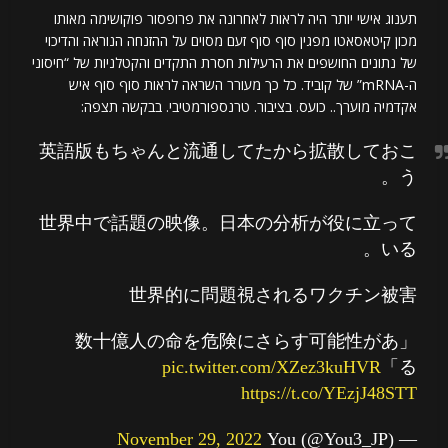
תענוג אישי יותר היה לראות לאחרונה את פרופסור פוקושימה מאותו
מכון קיטאסאטו מפגין סוף סוף זעם מסוים על ההזנחה הנוראה והדיכוי
של נתונים החושפים את הרעילות חסרת התקדים והקטלניות של “חיסוני
ה-mRNA” של קוביד. כל כך מעורר השראה לראות סוף סוף איש
אקדמיה מוערך.. כועס. בציבור. טרנספורמטיבי. בבקשה תצפה:
英語版もちゃんと流通してたから拡散しておこ
う。
世界中で話題の映像。日本の分析が役に立って
いる。
世界的に問題視されるワクチン被害
「数十億人の命を危険にさらす可能性があ
pic.twitter.com/XZez3kuHVR
る」
https://t.co/YEzjJ48STT
November 29, 2022
— You (@You3_JP)