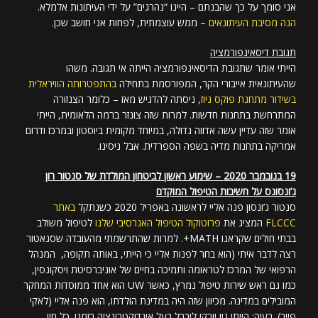
אני סומך על כך שהבנתם – היינו “נהרגים” על ידי העיתונות אלמלא.
הנה מסיבת העיתונאים
– ממש עוצמתית, לפחות אני חושב שכן.
תגובת דיסאינפורמציה
הייתי אומר שתגובת הדיסאינפורמציה הייתה אי תגובה. משהו
שהעיתונאית אייבורי הקר, המפורסמת בתחילה
בהתפטרותה הוויראלית
בשידור מתחנת פוקס ניוז
, ניסתה להדגיש מאז – כלומר הצנזורה
המתרחשת בתחנות חדשות. למרות שזה צונזר ברמה הלאומית, הייתי
אומר שזה עדיין עשה אדווה גדולה, במיוחד מקומית ביוסטון ובמרכז ודרום
אמריקה בתחנות מדיה בשפה הספרדית. אבל ניסינו.
19 בנובמבר 2020 – שימוע ראשון לביטחון המולדת של סנטור רון
ג’ונסונס על חשיבות הטיפול המוקדם
סנטור ג’ונסון פנה אליי לראשונה באפריל 2020 כשנתקל
באתר
FLCCC
המציג את
פרוטוקול הטיפול האגרסיבי שלנו
לטיפול משולב
בבתי חולים שקראנו MATH+. למרות שהתרשמתי מהעובדה שסנאטור
רצה לדבר איתי (הוא בחר לפנות אליי כי הייתי, באותה תקופה, המנהל
הרפואי של המרכז לטראומה ותמיכה בחיים של אוניברסיטת ויסקונסין,
כמו גם ראש שירות טיפול נמרץ, כאשר UW הוא אחד ממוסדות המחקר
המובילים במדינה. מכיוון שזה היה במדינת הולדתו, הוא פנה אליי (לאקי
פייר). בעיה: הייתי ניו יורקי ליברל בעל אינדוקטרינציה בזמנו. כל חיי