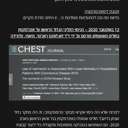
תגובת דיסאינפורמציה
הדיווח הזה זכה להתעלמות מוחלטת כי… זו הייתה סדרת מקרים.
12 באוקטובר 2020 – הניסוי הקליני הגדול הראשון על איברמקטין
בחולים מאושפזים פורסם על ידי ד”ר ז’אן ז’אקס ראג’טר. מיאמי, פלורידה
למרות שלא היה ניסוי אקראי מבוקר פרוספקטיבי, זה היה מחקר גדול
שבחן בדיעבד חולים שטופלו באיברמקטין בגל ווהאן הראשון באביב
2020. הם השתמשו בטכניקה מתוחכמת ומקובלת כדי ליצור קבוצת