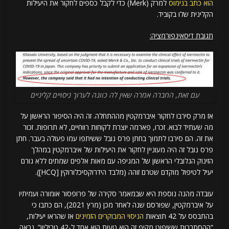
הוא כתב בנימוס
למרק (Merk) כדי לקבל כספים לחקור את היעילות
הקלינית שלו בקוביד.
תגובת דיסאינפורמציה:
עם זאת, החברה אמרה שאין לה כוונה לערוך ניסויים קליניים
אז מרק סירבו לחקור איברמקטין מההתחלה. זה היה הסיפור הראשון על
מה שעתיד לבוא. זכרו, פארמה יוצרת לקוחות רווחיים, לא תרופות. זכור
את זה. הם סירבו לתמוך בחתן פרס נובל ששיתפו עמו פעולה בעבר. חתן
פרס נובל זה היה מעוניין לחקור את היעילות של איברמקטין במהלך
הזינוק הגלובלי הראשון של המגיפה עם מאות אלפים שמתים ללא גורם
יעיל לטיפול מוקדם שטרם זוהה (מלבד הידרוקסיכלורוקין [HCQ]).
עובדה מהנה נוספת היא שבמאמר סקירה של פרופסור אומורה ועמיתיו
על איברמקטין, שפורסם שנה לאחר מכן (מרץ 2021), הם כתבו כי
בהתבסס על 42 תוצאות
הניסוי המבוקרים הזמינים
אז שהראו יעילות,
“ההסתברות ששיפוט מקיף זה הוא טעות הוא אחד ל-42 טריליון”. נראה