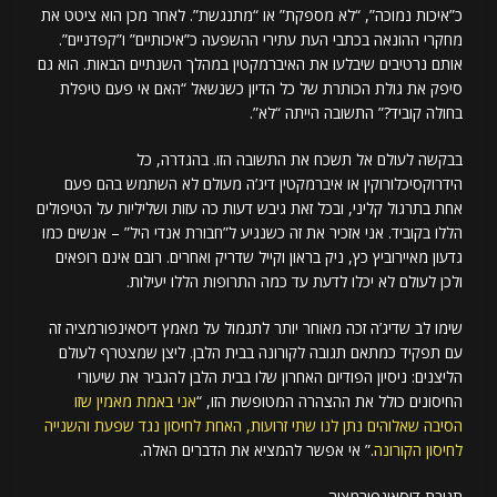
כ”איכות נמוכה”, “לא מספקת” או “מתנגשת”. לאחר מכן הוא ציטט את
מחקרי ההונאה בכתבי העת עתירי ההשפעה כ”איכותיים” ו”קפדניים”.
אותם נרטיבים שיבלעו את האיברמקטין במהלך השנתיים הבאות. הוא גם
סיפק את גולת הכותרת של כל הדיון כשנשאל “האם אי פעם טיפלת
בחולה קוביד?” התשובה הייתה “לא”.
בבקשה לעולם אל תשכח את התשובה הזו. בהגדרה, כל
הידרוקסיכלורוקין או איברמקטין דיג’ה מעולם לא השתמש בהם פעם
אחת בתרגול קליני, ובכל זאת גיבש דעות כה עזות ושליליות על הטיפולים
הללו בקוביד. אני אזכיר את זה כשנגיע ל”חבורת אנדי היל” – אנשים כמו
גדעון מאיירוביץ כץ, ניק בראון וקייל שדריק ואחרים. רובם אינם רופאים
ולכן לעולם לא יכלו לדעת עד כמה התרופות הללו יעילות.
שימו לב שדיג’ה זכה מאוחר יותר לתגמול על מאמץ דיסאינפורמציה זה
עם תפקיד כמתאם תגובה לקורונה בבית הלבן. ליצן שמצטרף לעולם
הליצנים: ניסיון הפודיום האחרון שלו בבית הלבן להגביר את שיעורי
החיסונים כולל את ההצהרה המטופשת הזו, “
אני באמת מאמין שזו
הסיבה שאלוהים נתן לנו שתי זרועות, האחת לחיסון נגד שפעת והשנייה
לחיסון הקורונה
.” אי אפשר להמציא את הדברים האלה.
תגובת דיסאינפורמציה