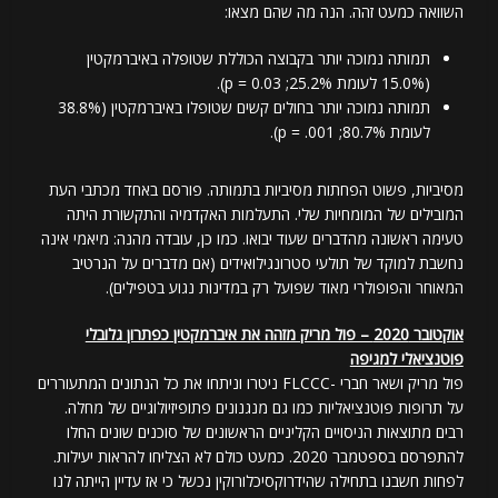
השוואה כמעט זהה. הנה מה שהם מצאו:
תמותה נמוכה יותר בקבוצה הכוללת שטופלה באיברמקטין
(15.0% לעומת 25.2%; p = 0.03).
תמותה נמוכה יותר בחולים קשים שטופלו באיברמקטין (38.8%
לעומת 80.7%; p = .001).
מסיביות, פשוט הפחתות מסיביות בתמותה. פורסם באחד מכתבי העת
המובילים של המומחיות שלי. התעלמות האקדמיה והתקשורת היתה
טעימה ראשונה מהדברים שעוד יבואו. כמו כן, עובדה מהנה: מיאמי אינה
נחשבת למוקד של תולעי סטרונגילואידים (אם מדברים על הנרטיב
המאוחר והפופולרי מאוד שפועל רק במדינות נגוע בטפילים).
אוקטובר 2020 – פול מריק מזהה את איברמקטין כפתרון גלובלי
פוטנציאלי למגיפה
פול מריק ושאר חברי -FLCCC ניטרו וניתחו את כל הנתונים המתעוררים
על תרופות פוטנציאליות כמו גם מנגנונים פתופיזיולוגיים של מחלה.
רבים מתוצאות הניסויים הקליניים הראשונים של סוכנים שונים החלו
להתפרסם בספטמבר 2020. כמעט כולם לא הצליחו להראות יעילות.
לפחות חשבנו בתחילה שהידרוקסיכלורוקין נכשל כי אז עדיין הייתה לנו