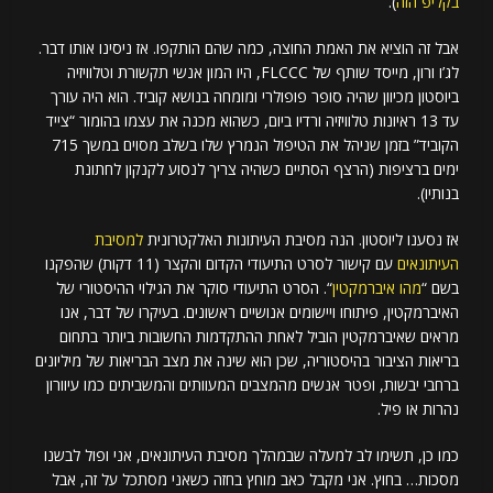
בקליפ הזה
).
אבל זה הוציא את האמת החוצה, כמה שהם הותקפו. אז ניסינו אותו דבר.
לג’ו ורון, מייסד שותף של FLCCC, היו המון אנשי תקשורת וטלוויזיה
ביוסטון מכיוון שהיה סופר פופולרי ומומחה בנושא קוביד. הוא היה עורך
עד 13 ראיונות טלוויזיה ורדיו ביום, כשהוא מכנה את עצמו בהומור “צייד
הקוביד” בזמן שניהל את הטיפול הנמרץ שלו בשלב מסוים במשך 715
ימים ברציפות (הרצף הסתיים כשהיה צריך לנסוע לקנקון לחתונת
בנותיו).
אז נסענו ליוסטון. הנה מסיבת העיתונות האלקטרונית
למסיבת
העיתונאים
עם קישור לסרט התיעודי הקדום והקצר (11 דקות) שהפקנו
בשם “
מהו איברמקטין
“. הסרט התיעודי סוקר את הגילוי ההיסטורי של
האיברמקטין, פיתוחו ויישומים אנושיים ראשונים. בעיקרו של דבר, אנו
מראים שאיברמקטין הוביל לאחת ההתקדמות החשובות ביותר בתחום
בריאות הציבור בהיסטוריה, שכן הוא שינה את מצב הבריאות של מיליונים
ברחבי יבשות, ופטר אנשים מהמצבים המעוותים והמשביתים כמו עיוורון
נהרות או פיל.
כמו כן, תשימו לב למעלה שבמהלך מסיבת העיתונאים, אני ופול לבשנו
מסכות… בחוץ. אני מקבל כאב מוחץ בחזה כשאני מסתכל על זה, אבל