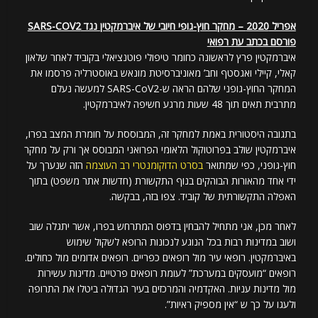
אפריל 2020 – מחקר חוץ-גופי חיובי של איברמקטין נגד SARS-COV2
פורסם בכתב עת רפואי
איברמקטין פרץ לראשונה כחומר טיפולי פוטנציאלי בקוביד לאחר שלאון
קאלי, קיילי ואגסטף וחב’ מאוניברסיטת מונאש באוסטרליה פרסמו את
המחקר החוץ-גופני שלהם הראה ש-SARS-CoV2 למעשה נעלם
מתרבית תאים תוך 48 שעות מרגע חשיפה לאיברמקטין.
בתגובה היסטורית באמת למחקר זה, המבוססת על חומרת המצב בפרו,
איברמקטין שולב בפרוטוקול הלאומי הפרואני המבוסס אך ורק על מחקר
חוץ-גופני, כפי שמתואר
בסרט הדוקומנטרי רב העוצמה
הזה שנערך על
ידי אחד מהאורות הבוהקים בנוף התקשורת (חדשות אתר משפט) בתוך
האפלה התקשורתית של קוביד. צפו בזה, בבקשה.
לאחר מכן, אני מתחיל להבחין בדפוס המתרחש בפרו, אשר יתגלה שוב
ושוב במדינות רבות בכל הנוגע לנכונות הרופא לשקול שימוש
באיברמקטין. רופאי עיר מול רופאים כפריים. רופאים אדומים מול כחולים.
רופאים “מועסקים במערכת” לעומת רופאים פרטיים. מדינות עשירות
מול מדינות עניות. האקדמיה והמרכזים בעיר הגדולה ביטלו את התרופה
ולעגו על כך ש “אין מספיק ראיות”.