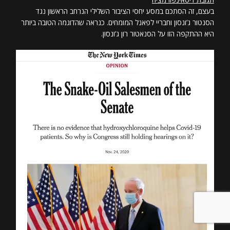
בעצם, זה הסתכם במסע יחסי הציבור השלילי הנרחב הראשון נגד
הסנטור ג’ונסון וחבריי לפאנל המומחים. כנראה שהדוגמה הטובה ביותר
היא ההתקפה הזו על הסנאטור רון ג’ונסון.