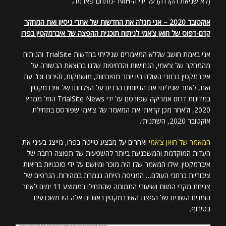
(לא שגיאת הקלדה) על ידי ה-NIH -מתחם פארמה.
אוקטובר 2020 – אני מגלה את החדשות של אתרי ניסיון ואת המחקר
קדם-דפוס של חואן צ’אמי לניתוח תוכנית ההפצה של איברמקטין בפרו
אני באמת חושב שללא המאמרים שגיליתי בחדשות TrialSite והניתוח
מהמחקר של צ’אמי, הנחישות והדחיפות שלנו בהוצאת הבשורה על
איברמקטין ברחבי העולם היו יותר מפוכחות, מושתקות, זהירות וכו’. עם
זאת, לאחר שגיליתי את הדיווחים הרבים על הצלחתו של איברמקטין
במדינות דרום אמריקה שפורסם על ידי TrialSite News החל ממרץ
2020, ולאחר מכן קראתי את המאמר של צ’אמי שפורסם בתחילת
אוקטובר 2020, השתניתי.
המאמר של חואן צ’אמי
ואחרים על מבצע טייטה בפרו, מייצג בעיני את
העדות המוקדמת והמשכנעת ביותר להשפעות של תפוצה רחבה של
איברמקטין. אילו המאמר שלו היה מוכר ומיושם על ידי סוכנויות בריאות
ציבוריות ברחבי העולם… המגיפה הייתה נגמרת במהירות. הגרפים של
צניחת מקרי המוות ושיעורי התמותה שהתחילו בממוצע 11 ימים לאחר
הזמנים השונים של הפצת האיברמקטין באזורים אלה היו משכנעים
בטירוף.