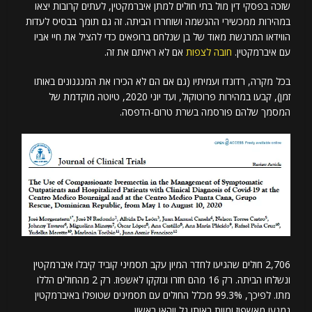
שזכה בפסקי דין מול בתי חולים למתן איברמקטין, לעתים קרובות יצאו
במהירות ממכשירי ההנשמה ושוחררו הביתה. זה גם תומך בבסיס לעדות
הווידאו המרגשת מאוד של בן שנלחם ברופאים כדי להציל את חיי אביו
עם איברמקטין.
חובה לצפות
אם לא ראיתם את זה.
בכל מקרה, רדונדו ועמיתיו (גם אם הם לא הכירו את המנגנונים באותו
זמן), קבעו במהירות פרוטוקול, ועד יוני 2020, טיוטה מוקדמת של
המסמך שלהם פורסמה בשרת טרום-הדפסה.
2,706 חולים שהגיעו לחדר המיון עקב תסמיני קוביד קיבלו איברמקטין
ונשלחו הביתה. רק 16 מהם חזרו ונזקקו לאשפוז. רק 2 מהחולים הללו
מתו. לפיכך, 99.3% מכלל החולים עם תסמינים שטופלו באיברמקטין
נמנעו מאשפוז ומוות באותו גל ווהאן ראשון.