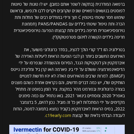
ברפואה המודרנית (בתקווה לשפר אותם כמובן). יש לו טונות של טיוטות
לפוסטים בנושאים רפואיים שונים שקרובים ויקרים ללבו ולנפשו, ובראשם
שימוש חסר שיטתי בויטמין C תוך ורידי במודלים רבים של מחלות ותת
הכרה ותת טיפול שיטתי בילדים עם PANS/PANDAS (תסמונת
נוירופסיכיאטרית חריפה בילדים ותת קבוצתו הפרעה נוירופסיכיאטרית
חריפה בילדים הקשורה לזיהום סטרפטוקוקלי).
בטרילוגיה הזו ד”ר קורי הולך להציג, בסדר כרונולוגי משוער, את
האירועים החשובים ביותר הן לגבי הופעת הראיות ליעילות האדירה של
איברמקטין והן לטקטיקות הנגד, הסירוס וההשמדה שנפרסו על ידי
הדיסאינפורמציה ששולם על ידי ביג פארמה ו/או קרן ביל ומלינדה גייטס
(BMGF). למרות שרבים מהאירועים האלה לא יהיו חדשות למנויים
הוותיקים שלו, יש כמה דברים חדשים, והם נקראים אחרת כשהם מוצגים
בצורה כרונולוגית ובפורמט מהיר במקצת. ציר הזמן בפוסט זה מתחיל
באפריל 2020 ומסתיים בינואר 2021. בואו נתחיל עם כמה סימנים
מקדימים על ידי הסתכלות לאן כל זה מוביל. נכון להיום, 5 בדצמבר
2022, בסיס הראיות לאיברמקטין בקוביד נמצא בתמונה למטה, הודות
לעבודה הבלתי נלאית של קבוצת
c19early.com
.