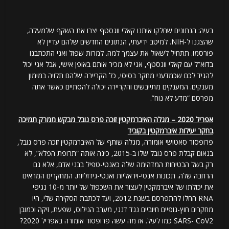
בעיה: הנתונים שחלקו איתנו קאלי ווגסטף יצרו את השקף שלמעלה,
שהצגנו ל-NIH. למיטב ידיעתי, הנתונים החדשים שלהם עדיין לא
פורסמו. תתחיל לשאול את עצמך למה. למרות שפול ואני התכתבנו
בדוא”ל עם קאלי ווגסטף, אני לא מכיר אותם באופן אישי, אבל אני יכול
להגיד לכם שכמדעני מחקר בסיסי, כל הקריירה שלהם תלויה במימון
מענקים. המענקים מתייבשים והקריירה יכולה להסתיים כאשר אתה
מפרסם “מדע לא נוח”.
אפריל 2020 – מגלה האיברמקטין זוכה פרס נובל מבקש ממרק תמיכה
בחקר יעילות איברמקטין בקוביד
פרופסור סאטושי אומורה, מגלה שותף של האיברמקטין זוכה פרס נובל,
בנאום קבלת פרס נובל שלו ב-2015, כינה אותה “תרופת הפלא”, לא
רק בשל הבטיחות המדהימה שלה כאנטי-טפיל בבני אדם, אלא גם
הרחבה שלה. תכונות אנטי-ויראליות ואנטי-גידוליות. המחקרים המראים
את יכולתו של איברמקטין לעצור את השכפול של יותר מ-10 נגיפי
RNA החלו להתפרסם בשנת 2012, ועד לכתבת הסקירה שלי, היו
מחקרים חוץ-גופיים חיוביים נגד דנגי, מערב הנילוס, שפעת, זיקה וכמובן
SARS- CoV2 כמו לעיל. אז מה עשה פרופסור אומורה באפריל 2020?