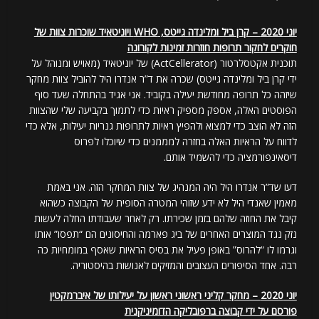
יוני 2020 – קרן ביל ומלינדה גייטס, WHO ויוניטאיד שוכרות צוות של
חוקרים לחקור תרופות חוזרות זמינות לקורונה
תוכנית אקטסלרטור (ActCellerator) של יוניטאיד (מאויש ומנוהל על
ידי קרן ביל ומלינדה גייטס) שכרה את ד”ר אנדרו היל להוביל צוות מחקר
שיזהה כל תרופה מחודשת יעילה בקוביד. אני אגיד בהתחלה שעד סוף
הפוסטים האלה, אספק מספיק ראיות כדי לתמוך בקביעה שלי שהצוות
הזה לא הוצב כדי למצוא ולהפיץ ראיות לתרופות גנריות יעילות, אלא כדי
לדווח על הראיות האלה בחזרה למממנים כדי שיוכלו לפרוס
דיסאינפורמציה כדי להשמיד אותם.
דעו שד”ר אנדרו היל היה המנהיג של צוות המחקר הזה. אני באמת
מאמין שאנדי היל לא ידע שזוהי המטרה הסופית של הקבוצה כשהוא
קיבל את החוזה שלהם בזמן שכירתו. רק לאחר שעבודתו החלה לעשות
נזק נגד המוצרים האחרים של ביג פארמה והחיסונים הם “תפסו” אותו
וגרמו לו “להרוס” באופן פעיל את בסיס הראיות שאסף במומחיות כה
רבה. אחד הסיפורים העצובים והמזיקים לאנושות בהיסטוריה.
יוני 2020 – מחקר קליני ראשוני ראשון על יעילותו של איברמקטין
פורסם על ידי קבוצה ברפובליקה הדומיניקנית