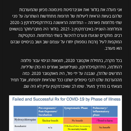
אני מעלה את בולוור ואת אוניברסיטת מינסוטה מכיוון שהמעורבות
שלהם בעיוות הראיות ליעילות של תרופות מתחדשות השתרעה על פני
שתי מלחמות פארמה – המלחמה הראשונה בהידרוקסיכלורוקין ב-2020
והמלחמה השנייה באיברמקטין ב-2021. בולוור היה מחבר/חוקר בנושאים
רבים. מחקרים שנועדו ונערכו להיכשל בשתי המלחמות. הטקטיקות
המוקפות לעיל (ורבות נוספות) יחזרו על עצמם שוב ושוב בניסויים שבהם
הוא מעורב.
בכל מקרה, בתחילת אוקטובר 2020, תוצאות הניסוי עבור פלזמה
להחלמה, הידרוקסיכלורוקין, טוציליזומאב ואחרים היו כולן שליליות.
התרשים שלהלן, שנבנה על ידי פול, היה מאוקטובר 2020. כמה
מההערכות שלנו לגבי טיפולים ישתנו ככל שהראיות יתפתחו, אבל תמיד
מצאתי בו מדריך מועיל. שימו לב שאיברמקטין עדיין לא היה שם.