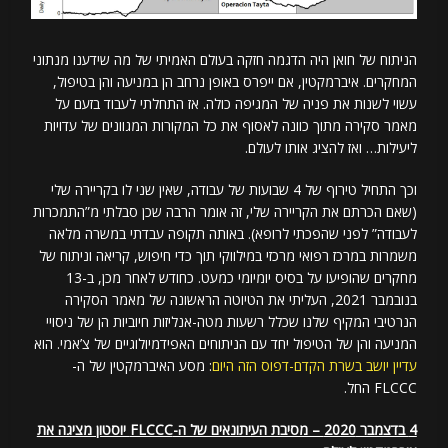
הניתוח של חואן היה הדגמה חזקה בעולם האמיתי של מה שידענו מנתוני
המחקרים. איברמקטין, אם ייפרס באופן נרחב הן במניעה והן בטיפול,
עשוי לשנות את פניה של המגיפה כולה. אז התחלתי לעבוד בזעם על
מאמר סקירה מתוך כוונה לאסוף את כל המקורות המגוונים של עדויות
ליעילות… ואז להציג אותו לעולם.
וכך התחיל טירוף של 4 שבועות של עבודה, שאין שני לו בקריירה שלי
(שאם הכרתם את הקריירה שלי, זה אומר הרבה שכן סבלתי מ”התמכרות
לעבודה” לפני שהפכתי לרופא). באותה תקופה עבדתי במשרה מלאה
משמרות במרכז רפואי מרכזי במילווקי תוך כדי חיפוש, קריאה וניתוח של
מחקרים שהופיעו על בסיס יומיומי כמעט. כחודש לאחר מכן, ב-13
בנובמבר 2021, העליתי את הטיוטה הראשונה של מאמר הסקירה
הנרטיבי המקיף שלנו שכלל רשעות מטה-אנליזות חיוביות הן של ניסויי
המניעה והן של הטיפול יחד עם הניתוחים האפידמיולוגיים של צ’אמי. הוא
עדיין יושב בשרת הקדם-דפוס הזה היום
: מסע האיברמקטין של ה-
FLCCC החל.
4 בדצמבר 2020 – מסיבת העיתונאים של ה-FLCCC יוסטון מציגה את