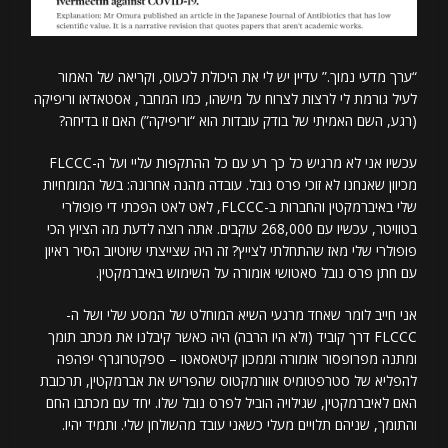
“ערך מדעי נמוך.” עדיין יש לי את היכולת לכעוס, וקריאה של האמור
לעיל גורמת לי לרצות לצרוח על מישהו, כמו המחבר, אסטאדאו וריפיקה
(רגע, השם האמיתי של בודק עובדות הוא “וריפיקה”) האם זו בדיחה?
עכשיו אני לא מרגיש כל כך רע עם כל ההתקפות עליי ועל ה-FLCCC
מכיוון שאנחנו לא זוכי פרס נובל. עובדה מהנה אחרונה: בשל המומחיות
שלי באיברמקטין והחברות ב-FLCCC, לאט לאט הפכתי די פופולרי
בטוויטר, עכשיו עם 268,000 עוקבים. אתה רוצה לדעת מה הציוץ הכי
פופולרי שלי מאז שהתחלתי לצייץ? זה היה שצייצתי שיוטיוב הסיר ראיון
עם חתן פרס נובל סאטושי אומורה על השימוש באיברמקטין.
אני חייב לומר שאחד מרגעי השיא המוחלט של המסע שלי ושל ה-
FLCCC דרך קוביד (ולא היו הרבה) היה כאשר קיבלנו את מכתב תומך
ומתנה מפרופסור אומורה וממכון קיטאסאטו – ספקטרוגרף יפהפה
להפליא של סטרפטומיס אוורמקטוס שהפריש את אברמקטין, תרכובת
האם לאיברמקטין, שגילויה הוביל לפרס נובל שלו. יחד עם מכתבו החם
והתומך, שניהם תלויים מעלי כשאני עובד מהשולחן שלי. ותמיד יהיו.