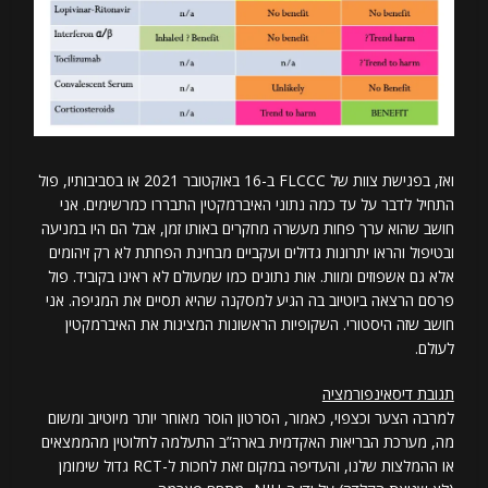
ואז, בפגישת צוות של FLCCC ב-16 באוקטובר 2021 או בסביבותיו, פול
התחיל לדבר על עד כמה נתוני האיברמקטין התבררו כמרשימים. אני
חושב שהוא ערך פחות מעשרה מחקרים באותו זמן, אבל הם היו במניעה
ובטיפול והראו יתרונות גדולים ועקביים מבחינת הפחתת לא רק זיהומים
אלא גם אשפוזים ומוות. אות נתונים כמו שמעולם לא ראינו בקוביד. פול
פרסם הרצאה ביוטיוב בה הגיע למסקנה שהיא תסיים את המגיפה. אני
חושב שזה היסטורי. השקופיות הראשונות המציגות את האיברמקטין
לעולם.
תגובת דיסאינפורמציה
למרבה הצער וכצפוי, כאמור, הסרטון הוסר מאוחר יותר מיוטיוב ומשום
מה, מערכת הבריאות האקדמית בארה”ב התעלמה לחלוטין מהממצאים
או ההמלצות שלנו, והעדיפה במקום זאת לחכות ל-RCT גדול שימומן