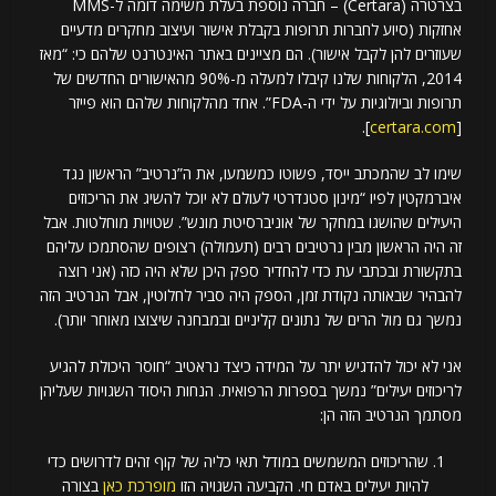
בצרטרה (Certara) – חברה נוספת בעלת משימה דומה ל-MMS
אחזקות (סיוע לחברות תרופות בקבלת אישור ועיצוב מחקרים מדעיים
שעוזרים להן לקבל אישור). הם מציינים באתר האינטרנט שלהם כי: “מאז
2014, הלקוחות שלנו קיבלו למעלה מ-90% מהאישורים החדשים של
תרופות וביולוגיות על ידי ה-FDA”. אחד מהלקוחות שלהם הוא פייזר
].
certara.com
[
שימו לב שהמכתב ייסד, פשוטו כמשמעו, את ה”נרטיב” הראשון נגד
איברמקטין לפיו “מינון סטנדרטי לעולם לא יוכל להשיג את הריכוזים
היעילים שהושגו במחקר של אוניברסיטת מונש”. שטויות מוחלטות. אבל
זה היה הראשון מבין נרטיבים רבים (תעמולה) רצופים שהסתמכו עליהם
בתקשורת ובכתבי עת כדי להחדיר ספק היכן שלא היה כזה (אני רוצה
להבהיר שבאותה נקודת זמן, הספק היה סביר לחלוטין, אבל הנרטיב הזה
נמשך גם מול הרים של נתונים קליניים ובמבחנה שיצוצו מאוחר יותר).
אני לא יכול להדגיש יתר על המידה כיצד נראטיב “חוסר היכולת להגיע
לריכוזים יעילים” נמשך בספרות הרפואית. הנחות היסוד השגויות שעליהן
מסתמך הנרטיב הזה הן:
שהריכוזים המשמשים במודל תאי כליה של קוף זהים לדרושים כדי
להיות יעילים באדם חי. הקביעה השגויה הזו
מופרכת כאן
בצורה