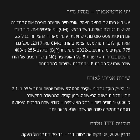
יוגי אדיטיאנאת’ – מנהיג נדיר
UP היא ביתו של הטאג’ מאהל ואוכלוסייה שהייתה הופכת אותה למדינה
השישית בגודלה בעולם. השר הראשי (CM) יוגי אדיטיאנאת’, נזיר הינדי
עם מדיניות אפס סובלנות לשחיתות, עומד מאחורי ההצלחה. בגיל 26
הוא הפך לחבר הפרלמנט הצעיר בהודו, וכ-CM מאז 2017, פעל נגד
775 פקידים מושחתים. ב-2022, מפלגתו (BJP) זכתה ב-255 מ-403
מושבים בבחירות – לעומת 5 של האופוזיציה (INC). שר הפנים של הודו
שיבח אותו על הפיכת UP ממדינת שחיתות למתפתחת.
שירות אמיתי לאזרח
יוגי השיק מוקד טלפוני שקיבל 37,000 שיחות יומיות ופתר 95% מ-2.1
מיליון תלונות בשנה הראשונה. בזמן קוביד, הממשלה התקשרה
ל-10,000 חולים ביום – כולל מאושפזים – לוודא שהם מקבלים טיפול. זו
דוגמה לממשלה טובה שחשבתי שלא אראה יותר.
תוכנית TTT נולדת
במרץ 2020, יוגי הקים את “צוות-11” – 11 פקידים לניהול מעקב,