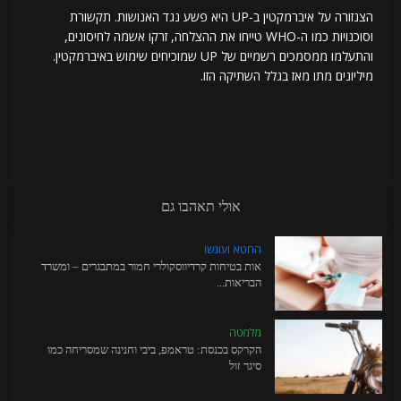
הצנזורה על איברמקטין ב-UP היא פשע נגד האנושות. תקשורת
וסוכנויות כמו ה-WHO טייחו את ההצלחה, זרקו אשמה לחיסונים,
והתעלמו ממסמכים רשמיים של UP שמוכיחים שימוש באיברמקטין.
מיליונים מתו מאז בגלל השתיקה הזו.
אולי תאהבו גם
החטא ועונשו
אות בטיחות קרדיווסקולרי חמור במתבגרים – ומשרד
הבריאות...
מלמטה
הקרקס בכנסת: טראמפ, ביבי וחנינה שמסריחה כמו
סיגר זול