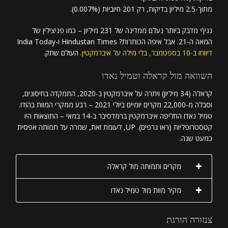
מתוך-2.5 מיליון בדיקות, רק 201 חיוביות (0.007%).
נגיף מדבק ביותר נעלם ממדינה של 231 מיליון – כמו פניצילין של
המאה ה-21. אבל איפה הכותרות? Hindustan Times ו-India Today
דיווחו ב-10 בספטמבר, בלי מילה על איברמקטין
. העולם שתק.
השוואה מול קראלה וטמיל נאדו
קראלה (34 מיליון) ויתרה על איברמקטין ב-2020, התמקדה בחיסונים,
וסבלה מ-22,000 מקרים יומיים ביולי 2021 – רבע ממקרי המוות בהודו.
טמיל נאדו החליפה איברמקטין ברמדסיבר ב-14 במאי – התוצאות היו
קטסטרופליות (ראו גרפים). UP, לעומת זאת, שמרה על תמותה אפסית
כמעט שנה.
מקרים ותמותה מול קראלה
מקיר מוות מול טמיל נאדו
צנזורה הורגת