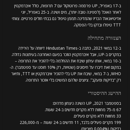
ב-17 באפריל, UP פרסמה פרוטוקול עם 7 תרופות, כולל איברמקטין
לאחר האוכל (לספיגה טובה יותר), מים ושינה. ב-25 באפריל, יוגי
אדיטיאנאת’ הכריז שהמדינה תממן טיפול גם בבתי חולים פרטיים. צוותי
TTT טיפלו ובדקו בלי הפסקה.
הצנזורה מתחילה
ב-12 במאי 2021, כתבה ב-Hindustan Times דיווחה על הירידה
במקרים ב-UP, אבל איברמקטין הוזכר בפעם האחרונה בעיתונות גדולה.
ב-10 במאי, אותו עיתון שיבח את ההחלמה בלי להזכיר את התרופה –
במקום זאת דיברו על חיסונים (שטויות, רק 10% חוסנו עד ספטמבר). ה-
WHO, ב-7 במאי, שיבח את UP בלי להזכיר איברמקטין או TTT, ותיאר
רק “בדיקות ומעקב”. ציוצים שלהם המשיכו בלי אזכור התרופה.
ההישג ההיסטורי
בספטמבר 2021, UP השיגה ניצחון מדהים:
67 מ-75 מחוזות ללא מקרים חדשים ב-24 שעות.
33 מחוזות ללא מקרים פעילים.
199 מקרים פעילים בלבד, 11 חדשים ב-24 שעות – מ-226,000
בדיקות (0.004% חיוביות).