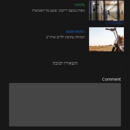
מלמטה
גופות במצבי ריקבון: פשע נגד האנושות
החטא ועונשו
תמותה עודפת ילדים ארה”ב
השאירו תגובה
Comment