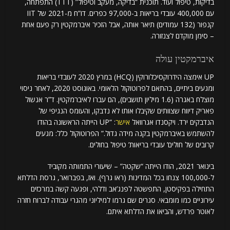
בדיקות, טיפול ועוד. תוכנית “בדיקה, מעקב וטיפול” (TTT) התפתחה,
עם 400,000 עובדי בריאות ב-97,000 כפרים. דו”ח מ-2021 של IIT
קנפור (132 עמודים) תיאר אותה, אבל הזכיר איברמקטין רק פעם אחת
– סימן מוקדם לצנזורה.
איברמקטין עולה
UP אימצה הידרוקסיכלורוקין (HCQ) במרץ 2020 לעובדי בריאות
ומגעים ביתיים, בהתאם לפרוטוקול הלאומי. באוגוסט 2020, לאחר ניסוי
מוצלח באגרה (1.6 מיליון תושבים), הם עברו לאיברמקטין. ד”ר אנשול
פאריק דיווח שצוותים שקיבלו אותו לא נדבקו, והעומס הנגיפי של
הנדבקים ירד. ויקסנדו אגרוואל
אישר
: “UP הייתה הראשונה בהודו
להשתמש באיברמקטין בקנה מידה גדול.” הפרוטוקול כלל: מגעים
קרובים של חולים’ עובדי בריאות’ טיפול בחולים.
בינואר 2021, הודו הייתה “שקטה” – שיעורי התמותה מקוביד
ל-100,000 צנחו בכל המדינות (ראו גרף). ואז, בפברואר, גרסת הדלתא
התחילה בפקיסטן, התפשטה לפנג’אב ודלהי, ופגעה קשה במרכזים
עירוניים כמו מומבאי. סגרים שם גרמו למיליוני מהגרי עבודה לברוח חזרה
לאוטר פרדש, והביאו את הדלתא איתם.