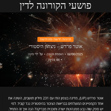
פושעי הקורונה לדין
תרופות חדשות ומתחדשות
אוטר פרדש – ניצחון היסטורי
על ידי
02/06/2025
הוספת תגובה
פינה
44 צפיות
אוטר פרדש (UP), מדינה בצפון הודו עם 231 מיליון תושבים, השיגה את
אחד הקמפיינים המוצלחים בבריאות הציבור בהיסטוריה נגד קוביד. למי
יש ספק שזה נבע ממנהיגות ישרה ותוכנית מבריקה? הנה איך זה התחיל.