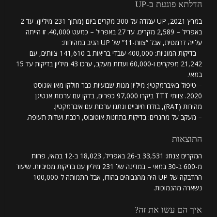
הדלתא פוגעת ב-UP
במרץ 2021, UP עמדה על 300 מקרים ביום (מתוך 231 מיליון). עד 2
באפריל – 2,589 מקרים. עד 27 באפריל – כמעט 40,000. זו הייתה
עלייה דרמטית, אבל “צוות-11” של UP הגיב במהירות:
– בדיקות המוניות: 400,000 עובדי בריאות ב-141,610 צוותים, עם
21,242 מפקחים ו-60,000 ועדות מעקב, ערכו 43 מיליון בדיקות עד 15
במאי.
– טיפול באיברמקטין: מיליון מנות שבועיות כבר חולקו מאז אוגוסט
2020. צוותי TTT ביקרו 97,000 כפרים, בדקו עם ערכות אנטיגן
מהירות (RAT), בודדו חיוביים ונתנו ערכות עם איברמקטין.
– מעקב על מהגרים: בדיקות בתחנות אוטובוס, רכבת ושדות תעופה.
התוצאות
המקרים צנחו: 33,531 ב-26 באפריל, 18,023 ב-12 במאי, פחות
מ-600 ב-30 במאי – במדינה של 231 מיליון עם בדיקות מסיביות. שיעור
ההדבקה של UP היה מהגבוהים בהודו, אבל התמותה ל-100,000
נשארה מהנמוכות.
איך הם עשו את זה?