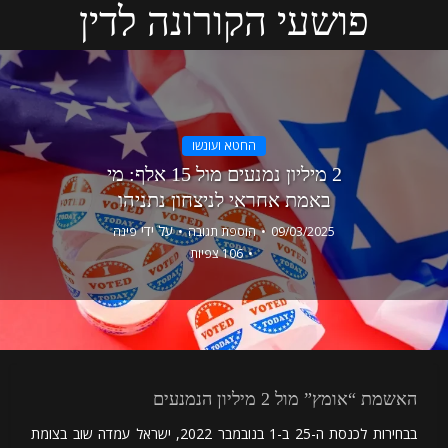
פושעי הקורונה לדין
החטא ועונשו
2 מיליון נמנעים מול 15 אלף: מי
באמת אחראי לניצחון נתניהו
על ידי
09/03/2025
הוספת תגובה
פינה
106 צפיות
האשמת “אומץ” מול 2 מיליון הנמנעים
בבחירות לכנסת ה-25 ב-1 בנובמבר 2022, ישראל עמדה שוב בצומת