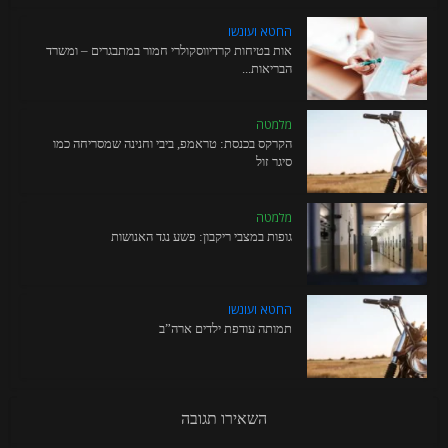
החטא ועונשו
אות בטיחות קרדיווסקולרי חמור במתבגרים – ומשרד
הבריאות...
מלמטה
הקרקס בכנסת: טראמפ, ביבי וחנינה שמסריחה כמו
סיגר זול
מלמטה
גופות במצבי ריקבון: פשע נגד האנושות
החטא ועונשו
תמותה עודפת ילדים ארה”ב
השאירו תגובה