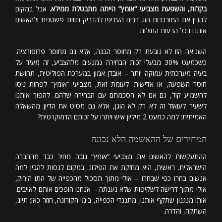
בקלות, והשפעת מצביעי “אומץ” הייתה מתבטלת ממילא.
אבל במקום
להבין את המורכבות הזו, רבים העדיפו להדביק תווית פשטנית ולהאשים
אותנו בכל הרעות החולות.
השגיאה הזו לא נובעת רק מחוסר הבנה, אלא גם מחוסר פרופורציה.
כשכמעט 30% מבעלי זכות הבחירה נמנעים מלהצביע, זה מעיד על
בעיה מערכתית עמוקה יותר – אובדן אמון במערכת הפוליטית, תחושת
חוסר השפעה, או אדישות. לעומת זאת, מצביעי “אומץ” לפחות ניסו
להשמיע קול, גם אם לא הסכמתם עם הבחירה שלהם. להפוך אותנו
לשעיר לעזאזל זה לא רק לא הוגן, אלא גם מסיט את הדיון מהשאלה
האמיתית: למה כמעט 2 מיליון איש ויתרו על זכותם הדמוקרטית?
המחירים של ההאשמה הלא נכונה
ההתעקשות להאשים את מצביעי “אומץ” גובה מחיר כבד מהחברה
הישראלית. ראשית, היא מחזקת את הפילוג. במקום לנסות להבין למה
אנשים בחרו כפי שבחרו – אולי מתוך תסכול מהכפייה של התו הירוק,
אולי מתוך דרישה לשקיפות שלא נענתה – אנחנו הופכים אותם לאויבים.
אותו מנגנון שתקף אותנו, מתנגדי הכפייה, בימי הקורונה, חוזר כאן: תיוג,
השתקה, והדרה.