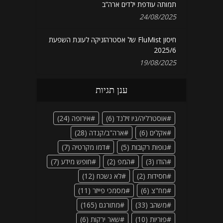
תמותה עודפת ילדים ארה”ב
24/08/2025
חיסון FluMist של אסטרהזניקה לעונת השפעת
2025/6
19/08/2025
ענן תגיות
אוסטרליה/ניו זילנד
(6)
אירופה
(24)
אקלים
(6)
ארה"ב/קנדה
(28)
גופות רקובות
(5)
דמו מקרטיה
(7)
הודו
(3)
המפ
(2)
חופש מידע
(7)
חסידות
(2)
לא נשכח
(12)
מח"צ
(6)
מסמכי פייזר
(11)
משהב
(33)
מתורגם
(165)
פוריות
(10)
שאר ירקות
(6)