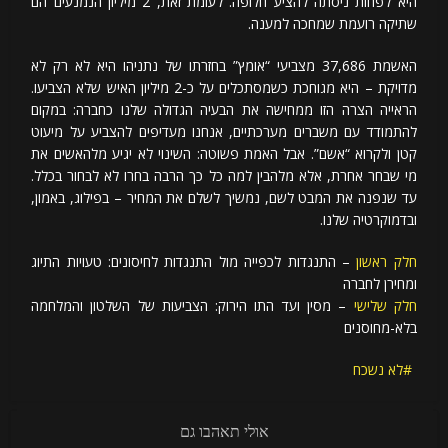
היא לפחות ניסתה להציע חלופה. לעומת זאת, 2 מיליון הנמנעים הם
שתיקה רועמת שמחכה למענה.
האשמת 37,686 מצביעי “אומץ” בחזרתו של נתניהו היא לא רק לא
מדויקת – היא מגוחכת כשמסתכלים על כ-2 מיליון האיש שלא הצביעו.
הראייה הצרה הזו ממחישה את הבעיה הגדולה שלנו כחברה: במקום
להתמודד עם משברים מערכתיים, אנחנו מעדיפים להצביע על מיעוט
קטן ולקרוא “אשם”. אבל האמת פשוטה: השינוי לא יגיע מלהאשים את
מי שבחר אחרת, אלא מלהבין למה כל כך הרבה בחרו לא לבחור בכלל.
עד שנפנה את המבט לשם, נמשיך לשלם את המחיר – בפילוג, באמון,
ובדמוקרטיה שלנו.
חלק ראשון
– התנגדות לכפייה מול התנגדות לחיסונים: טעויות התיוג
ומחירן לחברה
חלק שלישי
– מסין ועד התו הירוק: הצביעות של השלטון והמלחמה
בלא-מחוסנים
לא נשכח
אולי תאהבו גם