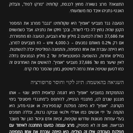
התוצאה? מרצ נשארה מחוץ לכנסת, קולותיה “נזרקו לפח”, והבלוק
האנטי-נתניהו איבד כוח משמעותי.
הטענה נגד מצביעי “אומץ” היא שקולותינו “גנבו” ממרצ את המספר
הקטן שהיה נחוץ לה כדי לשרוד, ובכך חיזקו את נתניהו. אבל כשמשווים
את 37,686 האלה לכמעט 2 מיליון שלא הצביעו, הטענה הזו מתפוררת.
אם רק 0.2% מאותם נמנעים – כ-4,000 איש – היו מצביעים למרצ,
היא הייתה עוברת את אחוז החסימה, והתמונה הפוליטית יכלה להשתנות.
במילים אחרות, ההשפעה הפוטנציאלית של 2 מיליון הנמנעים גדולה
לאין שיעור מזו של 37,686 מצביעי “אומץ”. להאשים את האחרונים זה
כמו לטעון שטיפה אחת גרמה לשיטפון, בזמן שהסכר כולו קרס.
השגיאה בהאשמה: תיוג לקוי וחוסר פרופורציה
ההתמקדות במצביעי “אומץ” היא דוגמה קלאסית לתיוג שגוי – אותו
מנגנון שגרם לנו, מתנגדי הכפייה, להיתפס כ”מתנגדי חיסונים” בימי
הקורונה. “אומץ” לא הייתה מפלגת קונספירציה או אנטי-מדע; היא
הוקמה על ידי אנשים כמו אורלי וילנאי וצביקה גרנות, וכללה תומכים
בעלי עמדות מגוונות שדרשו שקיפות, זכויות אדם וניהול הוגן של משבר
הבריאות. ואם זה לא מספיק,
מרצ עצמה כמעט התחננה לאיחוד עם
מפלגת העבודה; אילו זה הצליח, היא הייתה עוברת את אחוז החסימה