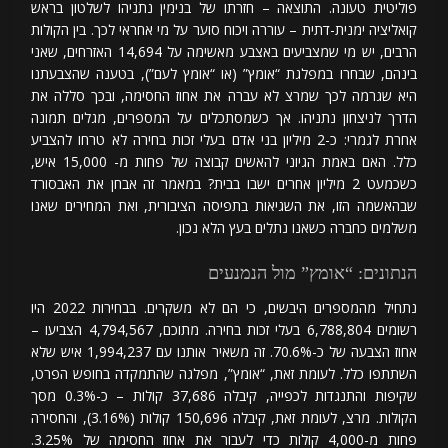
פוליטית טעונה. התוצאה – חזרתו של בנימין נתניהו לשלטון בראש
קואליציה ימנית-דתית – עוררה ויכוח סוער על מי אחראי לכך. בין הקולות
הרבים, יש מי שמצביעים באצבע מאשימה על 14,694 האזרחים, שאני
בינהם, שבחרו במפלגת “אומץ” (או “אומץ לעם”), בטענה שהצבעתנו
היא שגרמה לכך שמרצ לא עברה את אחוז החסימה, ובכך סללה את
הדרך לניצחון נתניהו. אך כשמסתכלים על המספרים, מגלים תמונה
אחרת לגמרי: כ-2 מיליון בני אדם בעלי זכות בחירה לא טרחו להצביע
כלל. האם באמת הגיוני להאשים קבוצה של פחות מ- 15,000 איש,
כשכמעט 2 מיליון אחרים ישבו בבית? במאמר זה אבחן את האבסורד
שבהאשמה הזו, את השגיאות בתפיסה הציבורית, ואת המחירים שאנו
משלמים כחברה כשאנו נתלים בעץ הלא נכון.
הנתונים: “אומץ” מול הנמנעים
נתחיל מהמספרים היבשים, כי הם לא משקרים. בבחירות 2022 היו
רשומים 6,788,804 בעלי זכות בחירה. מתוכם, 4,794,567 הצביעו –
אחוז הצבעה של כ-70.6%. זה משאיר אותנו עם 1,994,237 איש שלא
השתתפו כלל. לעומת זאת, “אומץ”, מפלגה שהתמקדה בחופש הפרט,
שקיפות והתנגדות לכפייה, קיבלה 37,686 קולות – כ-0.3% מסך
הקולות. מרצ, לעומת זאת, קיבלה 150,696 קולות (3.16%), והחסירה
פחות מ-4,000 קולות כדי לעבור את אחוז החסימה של 3.25%.