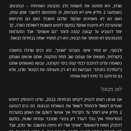
שנית, היא מסיטה את תשומת הלב מהבעיה האמיתית – הנמנעים.
כשכמעט 2 מיליון איש לא מצביעים, זה סימפטום למשבר אמון עמוק.
האם הם לא מאמינים שהקול שלהם משנה? האם הם מרגישים
שהמערכת לא מייצגת אותם? במקום לחפש תשובות לשאלות האלה, קל
יותר להצביע על קבוצה קטנה ולומר “הם אשמים”. אבל התעלמות
מהנמנעים לא תפתור את הבעיה; היא רק תחמיר אותה בבחירות הבאות.
ולבסוף, יש מחיר אישי. מצביעי “אומץ”, כמו רבים שדגלו בחשיבה
ביקורתית, מוצאים את עצמם שוב תחת מתקפה. אותם אנשים שצחקו
כשאסרו עלינו להיכנס לבתי קפה בימי הקורונה, עכשיו מאשימים אותנו
ב”המלכת נתניהו”. הצביעות הזו לא רק מעצימה את הקיטור שלנו, אלא
גם מרחיקה כל סיכוי לשיח אמיתי.
לאן מכאן?
אם אנחנו רוצים להפיק לקחים מבחירות 2022, עלינו להפסיק לחפש
שעירים לעזאזל ולהתחיל לשאול את השאלות הנכונות. מה גרם לכמעט
2 מיליון איש לוותר על הקלפי? איך אפשר לשקם את האמון במערכת
הפוליטית? ואיך נוכל לעודד דיון ציבורי שמכבד עמדות שונות, במקום
להדביק תוויות ולהאשים? “אומץ” אולי לא הייתה התשובה של כולם, אבל