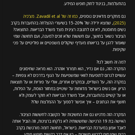
בהתעלמות, בניגוד לחוק חופש המידע.
גם מחקרים מדאיגים נוספים,
כמו זה של Zavadil et al. מצ’כיה
(2025)
, שמצא ירידה של 15-20% בשיעורי ההצלחה בהתעברות בקרב
נשים מחוסנות, לא זכו לתגובה רצינית מצד משרד הבריאות. התוצאה?
הציבור נשאר בחושך, עם חששות שלא זוכים למענה, ועם תחושה שמי
שאמור להגן על בריאותו מעדיף שיקולים משפטיים או פוליטיים על פני
שקיפות.
למה זה חשוב לנו?
המקרה הזה, גם אם נדיר, הוא תמרור אזהרה. הוא מראה שחיסונים
עשויים לגרום לתופעות לוואי שמשפיעות על הגוף בדרכים לא צפויות –
במקרה הזה, על השדיים, ובמקרים אחרים, אולי על פוריות או על תוצאות
הריון. אם נשים בישראל מדווחות על שינויים במחזור הווסת, על הפלות,
או על קשיים בהתעברות, אבל משרד הבריאות לא חוקר לעומק ולא
חושף את הנתונים – איך אפשר לסמוך על ההמלצות שלו?
המקרה הזה מדגיש גם את החשיבות של הקשבה לחששות הציבור.
האישה בת 19 הרגישה שחששותיה לא נלקחו ברצינות, וזה הוביל אותה
לאבד אמון במערכת הבריאות. בישראל, תחושה דומה מורגשת בקרב
רבים שמנסים לדרוש תשובות – בין אם דרך בקשות חופש מידע,