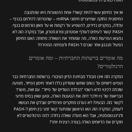
אז איך החיסון עשוי להיות קשור? אחת ההשערות היא שהתגובה
החיסונית החזקה שמייצרים חיסוני mRNA – שמטרתה להילחם בנגיף –
עלולה, במקרים נדירים, להשפיע על רקמות או על מאזן הורמונים בגוף.
PASH קשור לעיתים לעודף אסטרוגן ופרוגסטרון, אבל במקרה הזה לא
נמצאו הפרעות כאלה, מה שמותיר את השאלה פתוחה: האם החיסון
הפעיל מנגנון אחר שגרם ל-PASH ולצמיחה המהירה?
מה אומרים ברשתות החברתיות – ומה אומרים
הרגולטורים?
המקרה הזה אינו מבודד מבחינת הדיון הציבורי. ברשתות החברתיות כבר
הופיעו דיווחים על נשים שחשו ששדיהן גדלו לאחר חיסון הפייזר, תופעה
שזכתה לכינוי הלא-רשמי “הגדלת השדיים של פייזר”. עם זאת, משרד
הבריאות של ניו זילנד דחה את הטענות האלה, וטען שאין בסיס מדעי
לקשר כזה. הבעיה? לא נערכו מחקרים פורמליים שבדקו את הנושא
לעומק. המקרה הזה הוא הראשון שמתעד קשר זמני בין חיסון ל-PASH
ולג’יגנטומסטיה, אבל הוא מעלה שאלה גדולה: למה הרגולטורים לא
חוקרים את הדיווחים האלה בצורה רצינית יותר?