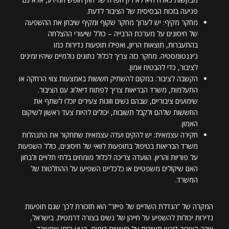
פגיעה בזכות הבסיסית של הציבור לדעת.
מחקר מקיף: יש לערוך מחקר שקוף ומקיף שיבחן את ההשפעה
של חיסונים על מערכת הרבייה – כולל שיעורי ההצלחה
בהתעברות, תוצאות הריון, ואפילו תופעות נדירות כמו
ג’יגנטומסטיה. מחקר כזה צריך לכלול נתונים גולמיים שיהיו זמינים
לציבור, כדי להבטיח אמון.
הקשבה לציבור: במקום להשתיק חששות באמצעות צווי הרחקה או
התעלמות, משרד הבריאות צריך לפתוח דיאלוג עם הציבור.
שימועים ציבוריים, שבהם נשים וזוגות צעירים יוכלו לשתף את
החששות שלהם ולקבל תשובות, יכולים להיות צעד ראשון לשיקום
האמון.
חקירה עצמאית: יש להקים ועדה עצמאית שתחקור את התנהלות
משרד הבריאות בטיפול בתופעות לוואי של חיסונים, כולל השפעות
על פוריות והריון. הוועדה צריכה לכלול מומחים בלתי תלויים ולבחון
האם שיקולים משפטיים או כלכליים השפיעו על ההחלטות של
המשרד.
המקרה של “הגדלת השדיים של פייזר” הוא תזכורת לכך שגם תופעות
נדירות יכולות להשפיע על חייהן של נשים בצורה דרמטית. בישראל,
שבה הציבור דורש תשובות על חששות דומים, הגיע הזמן שמשרד