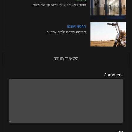
גופות במצבי ריקבון: פשע נגד האנושות
החטא ועונשו
תמותה עודפת ילדים ארה”ב
השאירו תגובה
Comment
שם