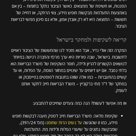
הפגנות, או חשיפת של ממצאים. כאשר הציבור נתקל בחומות – בין אם
באמצעות התעלמות מבקשות חופש מידע, צווי הרחקה, או דחייה של
חששות – התוצאה היא לא רק אובדן אמון, אלא גם סיכון ממשי לבריאות
הציבור.
קריאה לשקיפות ולמחקר בישראל
המקרה הזה אולי נדיר, אבל הוא מזכיר לנו שהחששות של הציבור ראויים
לתשובות. בישראל, שבה פוריות היא ערך מרכזי והחברה רגישה במיוחד
לנושאים הקשורים להריון ולידה, חוסר השקיפות של משרד הבריאות הוא
בלתי נסבל. אם יש דיווחים על שינויים במחזור הווסת, על הפלות, או על
קשיים בהתעברות – כמו אלה שזוהו בתגובות לפוסטים בפייסבוק או
במחקר של ד”ר מתי ברקוביץ – משרד הבריאות חייב לחקור אותם
לעומק.
אז מה אפשר לעשות? הנה כמה צעדים שחייבים להתבצע:
שקיפות מלאה: משרד הבריאות חייב לספק מענה לבקשות חופש
מידע, כמו זו שהוגשה
על נשים הרות שחוסנו
(מס’ 391/24),
שמבקשת נתונים על שיעורי הפלות ולידות מת. התעלמות
מבקשות כאלה היא לא רק הפרה של חוק חופש המידע, אלא גם