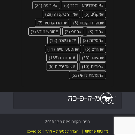
אוסטרליה/ניו זילנד
(6)
אירופה
(24)
אקלים
(6)
ארה"ב/קנדה
(28)
גופות רקובות
(5)
דמו מקרטיה
(7)
הודו
(3)
המפ
(2)
חופש מידע
(7)
חסידות
(2)
לא נשכח
(12)
מח"צ
(6)
מסמכי פייזר
(11)
משהב
(33)
מתורגם
(165)
פוריות
(10)
שאר ירקות
(6)
תופעות לוואי
(63)
בניה והקמה פינה פיקר 2026
מדיניות פרטיות |
הצהרת נגישות – אתר covid.co.il