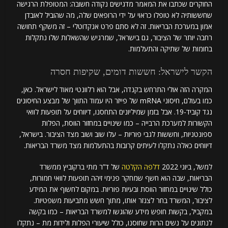
החוקרים שכתבו את המאמר מדגישים נקודה חשובה: המטופלת הרגישה
שחששותיה לא טופלו כראוי על ידי הרופאים שלה, מה שהוביל לאובדן
אמון במערכת הבריאות. זה לא סתם פרט אנקדוטלי – זה משקף תחושה
רחבה יותר של הציבור, גם בישראל, שמרגיש שהשאלות שלו נתקלות
בחומות של שתיקה והתעלמות.
הקשר לישראל: חששות דומים, שקיפות חסרה
המקרה הזה אולי התרחש בקנדה, אבל הוא רלוונטי מאוד לישראל. כאן,
כמו בעולם, חיסוני mRNA של פייזר היו עמוד התווך של מבצע החיסונים
נגד קוביד-19. אבל בזמן שמיליונים התחסנו, דיווחים על תופעות לוואי
הקשורות למערכת הרבייה – כמו שינויים במחזור הווסת, הפלות
ספונטניות, וחששות לגבי פוריות – עלו שוב ושוב מצד הציבור. בישראל,
דיווחים כאלה נתקלו לעיתים קרובות בהתעלמות מצד משרד הבריאות.
למשל, ביוני 2022
דלפה הקלטה
של ד”ר מתי ברקוביץ ממשרד
הבריאות, שבה הוא חשף שמחקר פנימי זיהה תופעות לוואי חמורות,
כולל שינויים במחזור הווסת ובעיות פוריות. במקום לחשוף את המידע
לציבור, המשרד בחר לצנזר אותו, מתוך חשש מתביעות משפטיות.
במקביל, בקשות חופש מידע שהוגשו למשרד הבריאות – כמו בקשה
לנתונים על נשים הרות שחוסנו, כולל שיעורי הפלות ולידות מת – נתקלו