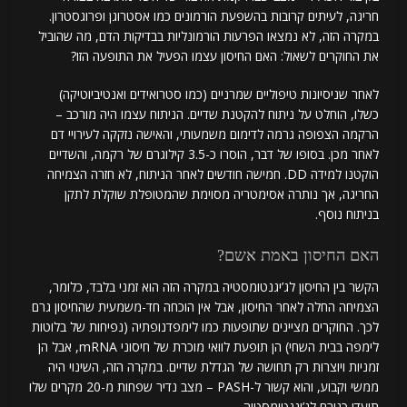
חריגה, לעיתים קרובות בהשפעת הורמונים כמו אסטרוגן ופרוגסטרון.
במקרה הזה, לא נמצאו הפרעות הורמונליות בבדיקות הדם, מה שהוביל
את החוקרים לשאול: האם החיסון עצמו הפעיל את התופעה הזו?
לאחר שניסיונות טיפוליים שמרניים (כמו סטרואידים ואנטיביוטיקה)
כשלו, הוחלט על ניתוח להקטנת שדיים. הניתוח עצמו היה מורכב –
הרקמה הצפופה גרמה לדימום משמעותי, והאישה נזקקה לעירויי דם
לאחר מכן. בסופו של דבר, הוסרו כ-3.5 קילוגרם של רקמה, והשדיים
הוקטנו למידה DD. חמישה חודשים לאחר הניתוח, לא חזרה הצמיחה
החריגה, אך נותרה אסימטריה מסוימת שהמטופלת שוקלת לתקן
בניתוח נוסף.
האם החיסון באמת אשם?
הקשר בין החיסון לג’יגנטומסטיה במקרה הזה הוא זמני בלבד, כלומר,
הצמיחה החלה לאחר החיסון, אבל אין הוכחה חד-משמעית שהחיסון גרם
לכך. החוקרים מציינים שתופעות כמו לימפדנופתיה (נפיחות של בלוטות
לימפה בבית השחי) הן תופעת לוואי מוכרת של חיסוני mRNA, אבל הן
זמניות ויוצרות רק תחושה של הגדלת שדיים. במקרה הזה, השינוי היה
ממשי וקבוע, והוא קשור ל-PASH – מצב נדיר שפחות מ-20 מקרים שלו
תועדו כגורם לג’יגנטומסטיה.