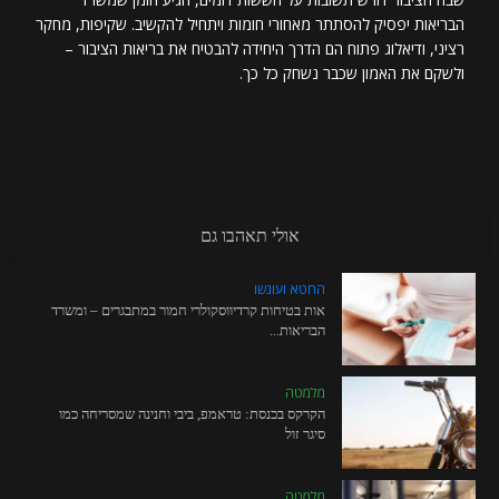
הבריאות יפסיק להסתתר מאחורי חומות ויתחיל להקשיב. שקיפות, מחקר
רציני, ודיאלוג פתוח הם הדרך היחידה להבטיח את בריאות הציבור –
ולשקם את האמון שכבר נשחק כל כך.
אולי תאהבו גם
החטא ועונשו
אות בטיחות קרדיווסקולרי חמור במתבגרים – ומשרד
הבריאות...
מלמטה
הקרקס בכנסת: טראמפ, ביבי וחנינה שמסריחה כמו
סיגר זול
מלמטה