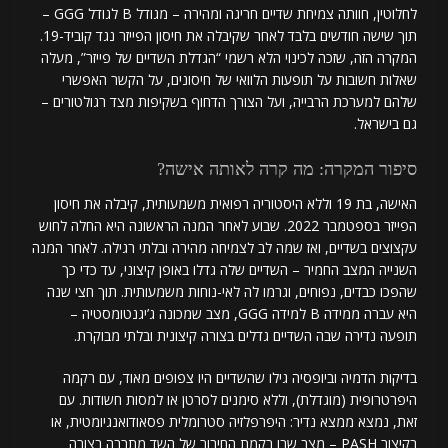
לחלוטין, חוותה צמיחת שדיים חריגה ומהירה – מגודל B לגודל GGG –
תוך שישה חודשים בלבד לאחר שקיבלה את חיסון הפייזר נגד קוביד-19.
המקרה הזה, שזכה לכינוי הלא רשמי “הגדלת השדיים של פייזר”, מעלה
שאלות חשובות על תופעות הלוואי של חיסונים, על הקשר האפשרי
שלהם למערכת הרבייה, ועל הצורך הדחוף בשקיפות מצד רגולטורים –
גם בישראל.
סיפור המקרה: מה קרה לאותה אישה?
האישה, בת 19 וללא היסטוריה רפואית משמעותית, קיבלה את חיסון
הפייזר בספטמבר 2022. שבוע לאחר המנה הראשונה היא החלה לחוש
עקצוצים בשדיים, ואז שמה לב לצמיחה מהירה ובלתי רגילה. לאחר המנה
השנייה המצב החמיר – השדיים שלה גדלו באופן קיצוני, עד כדי כך
שהפכו כבדים, נפוחים, וגרמו לה לאי-נוחות משמעותית. תוך חצי שנה
היא עברה ממידה B למידה GGG, מצב שמכונה ג’יגנטומסטיה –
תופעה נדירה שבה השדיים גדלים בצורה קיצונית ובלתי מבוקרת.
בדיקות הדמיה וביופסיה גילו שהשדיים היו צפופים מאוד, עם רקמה
היפרטרופית (מוגדלת), וללא סימנים לסרטן או למסות חשודות. עם
זאת, נמצא ממצא נדיר: היפרפלזיה סטרומלית פסאודואנגיומטית, או
בקיצור PASH – מצב שבו רקמת החיבור של השד מתרבה בצורה