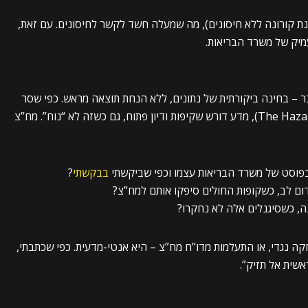
 מדגיש שחלק מהתופעות לא נצפו ב-2020 (שנת קורונה ללא חיסונים), מה שמעלה חשד לקשר לחיסונים. עם זאת,
מיק של משרד הבריאות.
 – בחינה ביקורתית של נתונים, ללא הנחת תוצאה מראש. כפי שסר
גרהם ס. וילסון טען (The Hazards of Immunization, 1967), מדע דורש שקיפות ודיון פתוח, גם כשזה לא “נוח”. מח”צ
ו בפוסט של משרד הבריאות עצמו וכפי שביקשתי
בבקשתי
?
דום לב, כשקופות החולים סיפקו אותם למח”צ?
ה, כשסיגנלים אלה לא נחקרו?
קה נגדי, או התעלמות מדו”ח מח”צ – היא אנטי-מדעית. כפי שכתבתי,
אשית אל תזיק”.