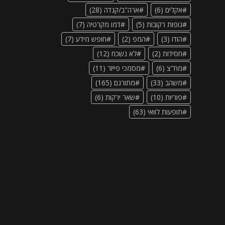
אקלים
(6)
ארה"ב/קנדה
(28)
גופות רקובות
(5)
דמו מקרטיה
(7)
הודו
(3)
המפ
(2)
חופש מידע
(7)
חסידות
(2)
לא נשכח
(12)
מח"צ
(6)
מסמכי פייזר
(11)
משהב
(33)
מתורגם
(165)
פוריות
(10)
שאר ירקות
(6)
תופעות לוואי
(63)