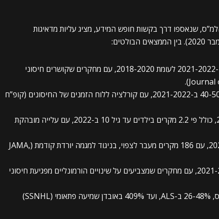
למ”ס, שנאספו דרך בקשות חופש המידע, מציג עליות מדאיגות
לטים:
תסחיף ריאתי (PE): עלייה של 15.6% במקרים ב-2021-2022 לעומת 2018-2020, עם מחקרים שקושרים חיסוני
דום לב: פי 2.5 יותר מקרי מוות מדום לב בגילאי 40-50 ב-2021-2022, עם קורלציה ללוח הזמנים של החיסונים (קופ”ח
שבץ איסכמי: עלייה של 13-20% ב-2021-2022, כולל פי 2.2 מקרים בילדים עד גיל 10 ב-2022, עם עלייה מובהקת
תמותת תינוקות: עלייה של 15-24% ב-2021-2022, עם 186 מקרים מעבר לצפוי, בניגוד למגמה יורדת קודמת (JAMA,
פוריות: פי 4 יותר פניות למרפאות פוריות ב-2021-2024, עם מחקרים שמצביעים על שינויים הורמונליים מפגיעת חיסוני
מחלות נדירות: עלייה של 16-35% בסרקואידוזיס, 26-48% ב-ALS, ועד 409% באובדן שמיעה פתאומי (SSNHL)