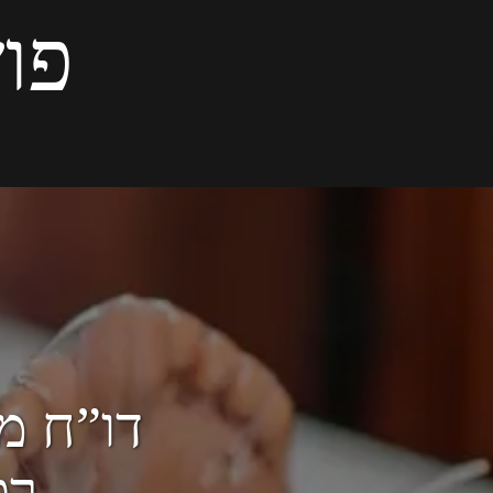
פוש
רפ