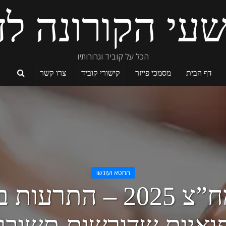
עי הקורונה לד
הכל על קוביד וגרורותיו
דף הבית
מסמכי פייזר
קישורי קוביד
צרו קשר
החטא ועונשו
דו”ח מח”צ 2025 – התר
ואיות שדורשות תשובו