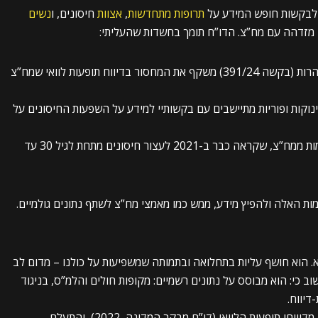
ם לבקשות חופש המידע על
תרופות מתחדשות
,
אצוות
חיסונים, ו
נשים
י מזדהה עם מח”צ. הדו”ח תומך בחשדות שהעליתי:
חוסר שקיפות: הסירוב לשחרר נתונים על נשים הרות (בקשה 391/24) משקף את המחסור בדיווח תופעות לוואי שמח”צ
נוקות ופוריות מתיישבים עם בקשותיי למידע על השפעות החיסונים על
דיכוי ספקנות: צו ההרחקה נגדי מקביל להתעלמות ממח”צ, שקראה כבר ב-2021 לעצור חיסונים מתחת לגיל 30 עד
ת האלה ולהפיץ מידע, ממש כמו מאמצי מח”צ לשתף נתונים גולמיים.
ריך לקרוא. הוא חושף עליות בתחלואה ובתמותה שמשפיעות על כולנו – מדום לב
וב כי: הוא מבוסס על נתונים רשמיים: מקופות חולים והלמ”ס, בניגוד
הוא חושף חוסר מעש: משרד הבריאות ניתח רק 14% מדיווחי תופעות הלוואי (דו”ח מבקר המדינה, 2022), והתעלם