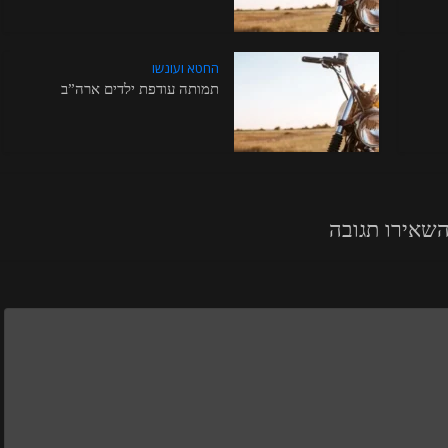
החטא ועונשו
תמותה עודפת ילדים ארה”ב
שאירו תגובה