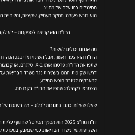
מסיגנלים כמו אלה של מח”צ.
הוא דורש פעולה: מחקר מעמיק, שקיפות, והשהיית המ
הדו”ח הוא קריאה לספקנות – לא לקב
מה אנחנו יכולים לעשות?
הדו”ח הוא צעד ראשון, אבל השינוי תלוי בנו. הנה ד
שתפו את הדו”ח: פרסמו אותו ב-X, טלגרם, או קבוצות מתאימות, תוך שימוש במונחים כמו “בטיחות רפואית” לעקיפת צנזורה.
דרשו שקיפות: תמכו בעתירות נגד משרד הבריאות על
למאבקים לטובת חופש המידע.
הצטרפו לקהילה: שתפו את הדו”ח בקבוצות.
שאלו שאלות: כתבו בתגובות לבלוג – מה דעתכם על ה
דו”ח מח”צ 2025 הוא מסמך מטלטל שחושף
השקיפות של משרד הבריאות. כמי שנאבק במערכת שמ