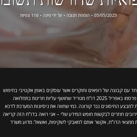
05/05/2025
הוספת תגובה
על ידי
פינה
116 צפיות
חד עם קבוצה של רופאים וחוקרים אשר עוסקים באופן אקטיבי בחיפוש
אחר סיגנלים (IsraeLab) וועדת החקירה האזרחית פרסמו באפריל 2025 דו”ח מטריד שחושף עליות חריגות בתחלואה
202 ל-2024, תקופה שחופפת למבצע החיסונים נגד קורונה. כמי שחווה את ניסיונות המערכת לדכא
רובים חוזרים לבקשות חופש המידע שלי – אני רואה בדו”ח הזה קריאה
 ממצאי הדו”ח, אקשר אותם למאבקי לשקיפות, ואשאל: מדוע משרד