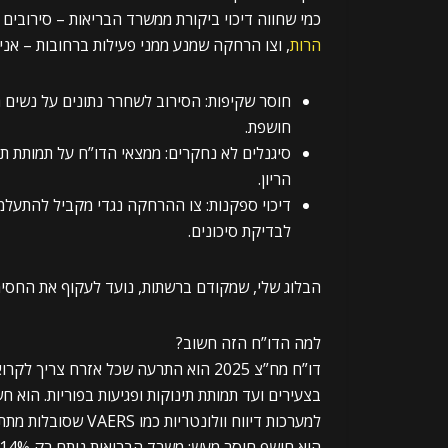
כמי שחווה דיכוי ביקורת ממשרד הבריאות – סירובי
הרות
, וצו הרחקה שמנע ממני פעילות ברחובות – אנ
חושפת.
סיגנלים לא נחקרים: ממצאי הדו”ח על תמותת תי
הריון.
לבדיקת סיכונים.
הבלוג שלי, שמקודם ברשתות, נועד לעקוף את החסימו
למה הדו”ח הזה חשוב?
דו”ח מח”צ 2025 הוא התרעה שכל אזרח צ
בצעירים ועד תמותת תינוקות ופגיעות בפוריות. הוא חש
למערכות דיווח וולונטריות כמו VAERS שסובלות מתת-דיווח.