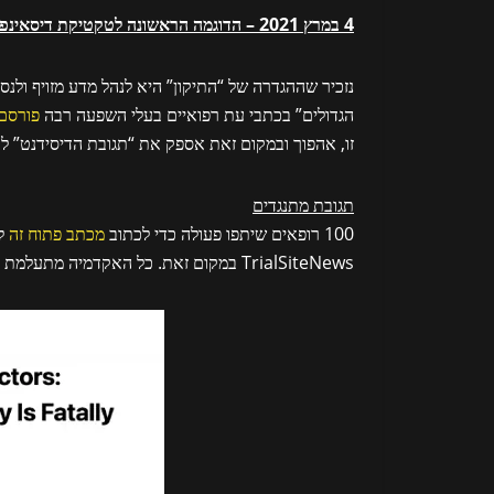
4 במרץ 2021 – הדוגמה הראשונה לטקטיקת דיסאינפורמציה שנקראת “התיקון”
נזכיר שההגדרה של “התיקון” היא לנהל מדע מזויף ולנסו
הגדולים” בכתבי עת רפואיים בעלי השפעה רבה
פורסם ב-JAMA ב-4 
זו, אהפוך ובמקום זאת אספק את “תגובת הדיסידנט” לכך
תגובת מתנגדים
100 רופאים שיתפו פעולה כדי לכתוב
מכתב פתוח זה
TrialSiteNews במקום זאת. כל האקדמיה מתעלמת מהמכתב.