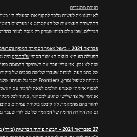
תגובת מתנגדים
לא ידענו מה לעשות מלבד לתקוף את הפעולה הזו בטוו
התקשורת העצמאית של האינטרנט או בערוצים הנוטים 
הגדולים, שכן כולם הניחו שמרק רק מנסה לעזור בהדרכ
פברואר 2021 – ביטול מאמר הסקירה המקיף והנרטיבי של FLCCC מאת גבולות בפרמקולוגיה
הפעולה הזו היא בעצם האישור הסופי
ש”התיקון
היה נג
לבסוף איימתי שאנחנו הולכים לצאת לציבור עם האשמ
אנונימי של צד שלישי שהגיע למסקנה, בניגוד לכל מבקר
לחזור בהם מהמאמר. לא קיבלנו ביקורת עמיתים כתובה,
גם את החזרה הדומה של המאמר של טס לורי שעבר גם ביקורת עמיתים מלאה ב
27 בפברואר 2021 – קבוצת פיתוח הבריטית (בירד) ממליצה על איברמקטין במניעה וטיפול