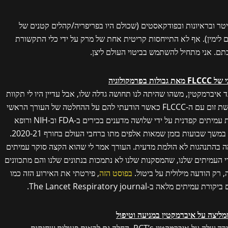
יטר ובראיונות ובפודקאסטים (שכולם היו בפריפריה/קהלים קטנים של
לימין). אף לא התייחסות קריטית אחת של מרק על ידי כלי התקשורת
תם. אני מתחיל להשתמש בביטוי העולם ליצן.
ד איברמקטין, משהו שהיתה לנו תחושה גדלה שלו, אבל עדיין היו לי תקוות
שזה לא נכון. אני עדיין זוכר את השתיקה ההמומה בפגישת זום עם ה-FLCCC כאשר הודעתי להם על ההחלטה של העורך הראשי
של כתב העת. למרות שעברו שלושה סבבים של ביקורת עמיתים קפדנית על ידי שלושה מדענים בכירים ב-FDA וב-NIH ורופא
מומחה לטיפול נמרץ, Frontiers ישבו על העיתון שלנו במשך שבועות בזמן שמאות אלפים מתו ברחבי העולם בחורף 2020-21.
ה בהתנהגות לא הולמת מדעית. העורך אמר לי שהוא הקצה סוקר עמיתים
י העמיתים שלנו, שהמסקנות שלנו לא נתמכות בנתונים שלנו והם מתכוונים
 רק הודעה מילולית על ביטול.
בפוסט הזה
, פירטתי את האירוע הזה כמו
-The Lancet Respiratory journal.
ד”ר טס לורי, זמן קצר לאחר שסיימה את הסקירה המהירה שלה על איברמקטין RCT’s, החלה גם לראות פעולות שחיתות