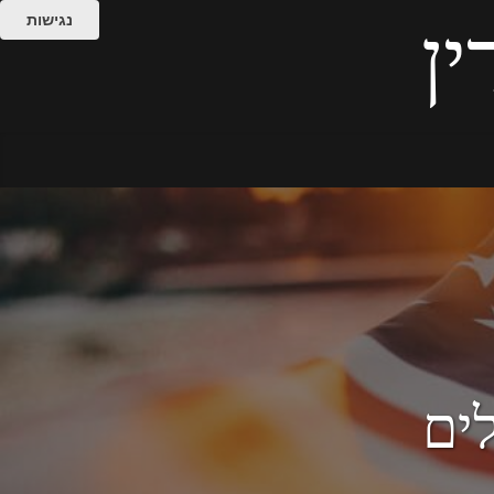
נגישות
ין
ים