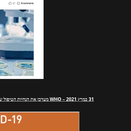
31 במרץ 2021 – WHO מעדכן את הנחיות הטיפול שלו, ממשיך להמליץ נגד איברמקטין “מחוץ לניסוי קליני”.