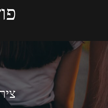
פוש
ציר