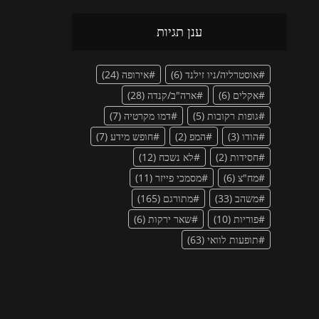
ענן תגיות
אוסטרליה/ניו זילנד
(6)
אירופה
(24)
אקלים
(6)
ארה"ב/קנדה
(28)
גופות רקובות
(5)
דמו מקרטיה
(7)
הודו
(3)
המפ
(2)
חופש מידע
(7)
חסידות
(2)
לא נשכח
(12)
מח"צ
(6)
מסמכי פייזר
(11)
משהב
(33)
מתורגם
(165)
פוריות
(10)
שאר ירקות
(6)
תופעות לוואי
(63)