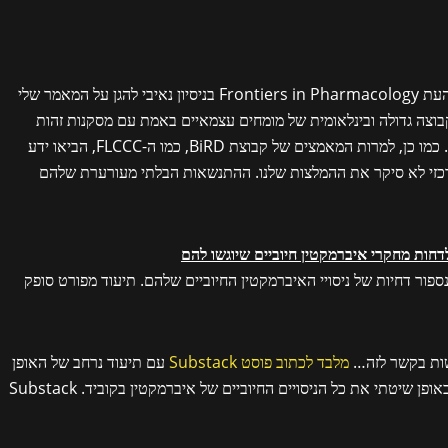
הגשתי את ממצאי קבוצת BiRD לעורך הראשי בכתב העת Frontiers in Pharmacology בניסיון נאיבי להגן על המאמר שלי
קבוצה גדולה ובינלאומית של מומחים עצמאיים באמת עם מסקנות זהות
לאלו שבמאמר שלי יסחפו אותו. הוא חזר בו בכל מקרה. כמו כן, למרות המאמצים של קבוצת BiRD, כמו ה-FLCCC, הביאו ידע
רכזי לא סיקר את ההמלצות שלנו. ההתנשאות הבלתי מעורערת שלהם
ספור דחיות של ניסויי האיברמקטין החיוביים שלהם. תיעוד מפורט סופק
שות בקשר לזה…
מלבד לכתוב פוסט Substack
עם תיעוד נרחב של האופן
שבו כתבי העת הרפואיים בעלי ההשפעה הגבוהה דחו באופן שיטתי את כל הניסויים החיוביים של איברמקטין בקוביד. Substack