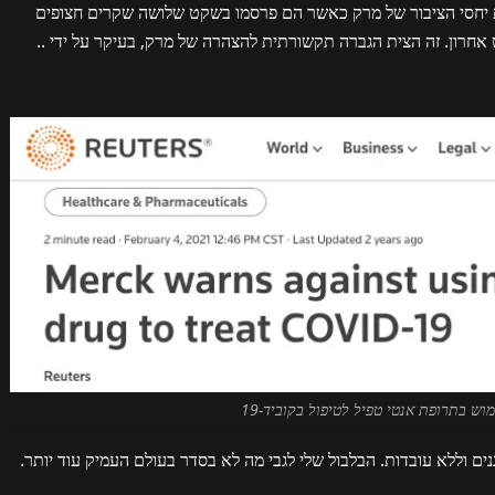
קת יחסי הציבור של מרק כאשר הם פרסמו בשקט שלושה שקרים חצופים
בפוסט אחרון. זה הצית הגברה תקשורתית להצהרה של מרק, בעיקר על ידי ..
וש בתרופת אנטי טפיל לטיפול בקוביד-19
וללא עובדות. הבלבול שלי לגבי מה לא בסדר בעולם העמיק עוד יותר.