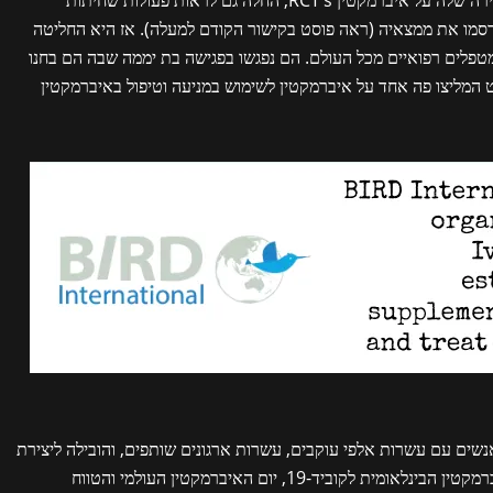
י העת שלא יפרסמו את ממצאיה (ראה פוסט בקישור הקודם למעלה). אז היא החליטה
טפלים רפואיים מכל העולם. הם נפגשו בפגישה בת יממה שבה הם בחנו
המליצו פה אחד על איברמקטין לשימוש במניעה וטיפול באיברמקטין
ל ידי אנשים עם עשרות אלפי עוקבים, עשרות ארגונים שותפים, והובילה ליצירת
ישויות חדשות לגמרי ממוקדות בריאות כמו ועידת האיברמקטין הבינלאומית לקוביד-19, יום האיברמקטין העולמי והטווח